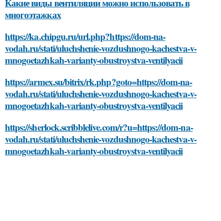
Какие виды вентиляции можно использовать в
многоэтажках
https://ka.chipgu.ru/url.php?https://dom-na-
vodah.ru/stati/uluchshenie-vozdushnogo-kachestva-v-
mnogoetazhkah-varianty-obustroystva-ventilyacii
https://armex.su/bitrix/rk.php?goto=https://dom-na-
vodah.ru/stati/uluchshenie-vozdushnogo-kachestva-v-
mnogoetazhkah-varianty-obustroystva-ventilyacii
https://sherlock.scribblelive.com/r?u=https://dom-na-
vodah.ru/stati/uluchshenie-vozdushnogo-kachestva-v-
mnogoetazhkah-varianty-obustroystva-ventilyacii