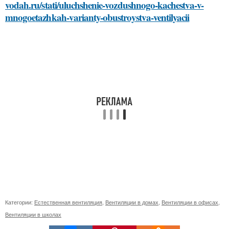
vodah.ru/stati/uluchshenie-vozdushnogo-kachestva-v-
mnogoetazhkah-varianty-obustroystva-ventilyacii
Категории:
Естественная вентиляция
,
Вентиляции в домах
,
Вентиляции в офисах
,
Вентиляции в школах