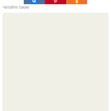
Читайте также
Какие последствия для здоровья людей может иметь
воздействие асбеста
Все же слышали про вчерашнюю победу Бена аффлека
в "кто хочет стать миллионером?