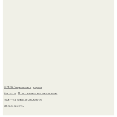
стала сенатором в Колумбии.
У юли Гаврилиной снова случился конфликт с комиком
Ильей Соболевым.
© 2026 Современная девушка
Контакты
Пользовательское соглашение
Политика конфидециальности
Обратная связь