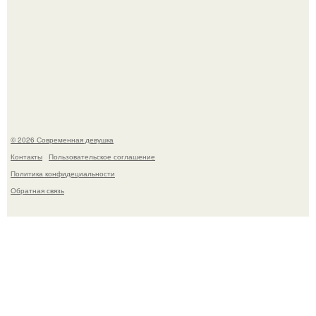
Приготовь ПП лепешку с сыром и творогом.
© 2026 Современная девушка
Контакты
Пользовательское соглашение
Политика конфидециальности
Обратная связь