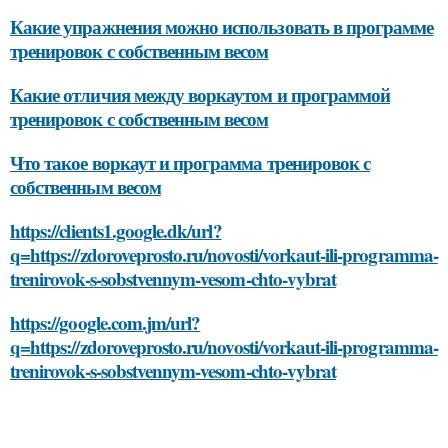
Какие упражнения можно использовать в программе
тренировок с собственным весом
Какие отличия между воркаутом и программой
тренировок с собственным весом
Что такое воркаут и программа тренировок с
собственным весом
https://clients1.google.dk/url?
q=https://zdoroveprosto.ru/novosti/vorkaut-ili-programma-
trenirovok-s-sobstvennym-vesom-chto-vybrat
https://google.com.jm/url?
q=https://zdoroveprosto.ru/novosti/vorkaut-ili-programma-
trenirovok-s-sobstvennym-vesom-chto-vybrat