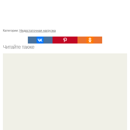
Категории:
Недостаточная нагрузка
Читайте также
Искусственные пряды: новый способ украсить короткие
волосы