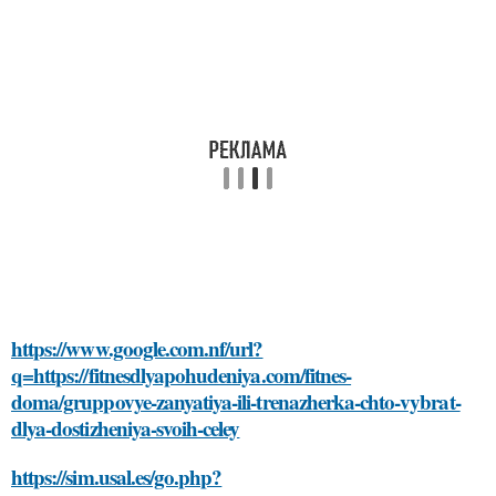
https://www.google.com.nf/url?
q=https://fitnesdlyapohudeniya.com/fitnes-
doma/gruppovye-zanyatiya-ili-trenazherka-chto-vybrat-
dlya-dostizheniya-svoih-celey
https://sim.usal.es/go.php?