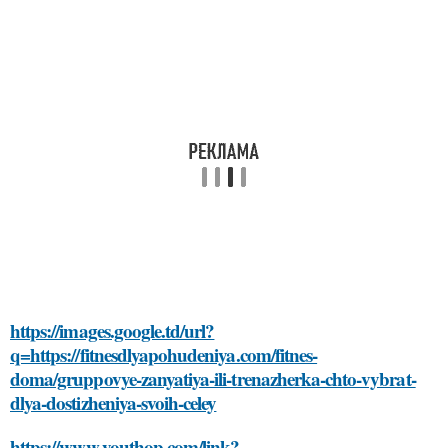
https://images.google.td/url?
q=https://fitnesdlyapohudeniya.com/fitnes-
doma/gruppovye-zanyatiya-ili-trenazherka-chto-vybrat-
dlya-dostizheniya-svoih-celey
https://www.youthop.com/link?