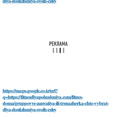
dlya-dostizheniya-svoih-celey
https://maps.google.co.tz/url?
q=https://fitnesdlyapohudeniya.com/fitnes-
doma/gruppovye-zanyatiya-ili-trenazherka-chto-vybrat-
dlya-dostizheniya-svoih-celey