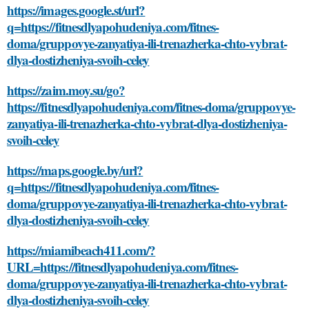
https://images.google.st/url?
q=https://fitnesdlyapohudeniya.com/fitnes-
doma/gruppovye-zanyatiya-ili-trenazherka-chto-vybrat-
dlya-dostizheniya-svoih-celey
https://zaim.moy.su/go?
https://fitnesdlyapohudeniya.com/fitnes-doma/gruppovye-
zanyatiya-ili-trenazherka-chto-vybrat-dlya-dostizheniya-
svoih-celey
https://maps.google.by/url?
q=https://fitnesdlyapohudeniya.com/fitnes-
doma/gruppovye-zanyatiya-ili-trenazherka-chto-vybrat-
dlya-dostizheniya-svoih-celey
https://miamibeach411.com/?
URL=https://fitnesdlyapohudeniya.com/fitnes-
doma/gruppovye-zanyatiya-ili-trenazherka-chto-vybrat-
dlya-dostizheniya-svoih-celey