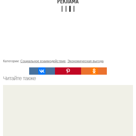
Категории:
Социальное взаимодействие
,
Экономическая выгода
Читайте также
Как сделать полку в бане в парилке удобной для
использования