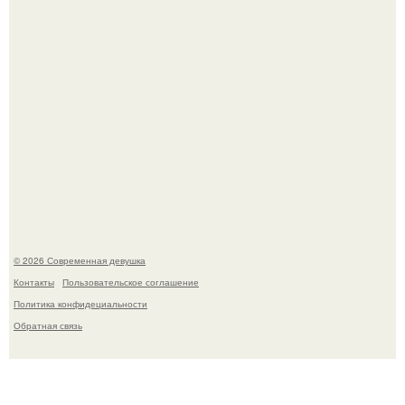
Мы привыкли считать сахар обычной и безобидной
частью ежедневного рациона.
© 2026 Современная девушка
Контакты
Пользовательское соглашение
Политика конфидециальности
Обратная связь