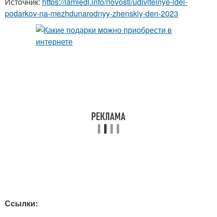
Источник:
https://iamledi.info/novosti/udivitelnye-idei-
podarkov-na-mezhdunarodnyy-zhenskiy-den-2023
Ссылки: