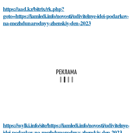
https://aad.kz/bitrix/rk.php?
goto=https://iamledi.info/novosti/udivitelnye-idei-podarkov-
na-mezhdunarodnyy-zhenskiy-den-2023
https://ssylki.info/site/https://iamledi.info/novosti/udivitelnye-
idei-podarkov-na-mezhdunarodnyy-zhenskiy-den-2023