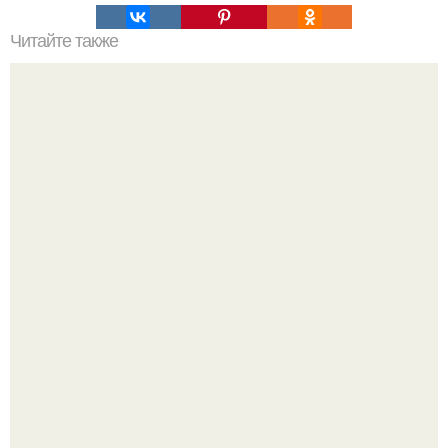
Читайте также
Особенности сорта
Ольга Дроздова поделилась очень личной историей, о
которой раньше почти не говорила.