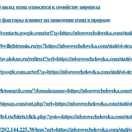
 виды птиц относятся к семейству перепела
 факторы влияют на поведение птиц в природе
//contacts.google.com/url?q=https://zdorovecheloveka.com/stati
//twilightrussia.ru/go?https://zdorovecheloveka.com/stati/ot-str
//avalokno.ru/redirect?url=https://zdorovecheloveka.com/stati/o
//google.com.ar/url?q=https://zdorovecheloveka.com/stati/ot-st
//letssearch.com/?domainname=https://zdorovecheloveka.com/sta
//sipsap.com/out.php?url=https://zdorovecheloveka.com/stati/ot
//h4.ru/bitrix/click.php?goto=https://zdorovecheloveka.com/stat
//202.144.225.38/jmp?url=https://zdorovecheloveka.com/stati/ot