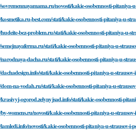
//sovremennayamama.ru/novosti/kakie-osobennosti-pitaniya-u-
//kosmetika.ru-best.com/stati/kakie-osobennosti-pitaniya-u-str
//hudeite-bez-problem.ru/stati/kakie-osobennosti-pitaniya-u-st
//semejnayaferma.ru/stati/kakie-osobennosti-pitaniya-u-strauso
//narodnaya-dacha.ru/stati/kakie-osobennosti-pitaniya-u-strau
//dachadesign.info/stati/kakie-osobennosti-pitaniya-u-strausov-
//dom-na-vodah.ru/stati/kakie-osobennosti-pitaniya-u-strausov
//krasivyj-ogorod.zelynyjsad.info/stati/kakie-osobennosti-pitan
//by-womens.ru/novosti/kakie-osobennosti-pitaniya-u-strausov-
//iamledi.info/novosti/kakie-osobennosti-pitaniya-u-strausov-i-