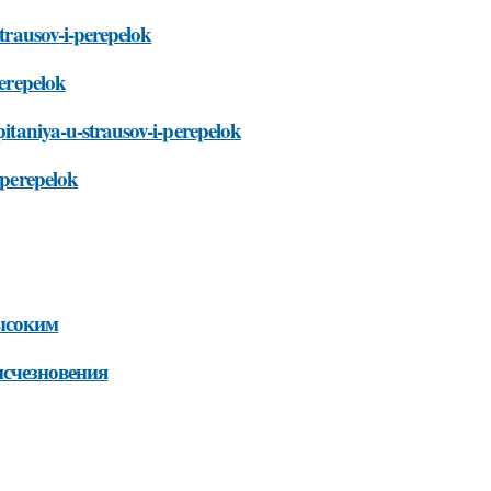
strausov-i-perepelok
perepelok
pitaniya-u-strausov-i-perepelok
-perepelok
высоким
исчезновения