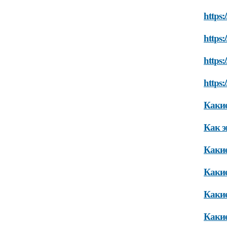
https:
https:
https:
https:
Каки
Как э
Какие
Какие
Какие
Каки