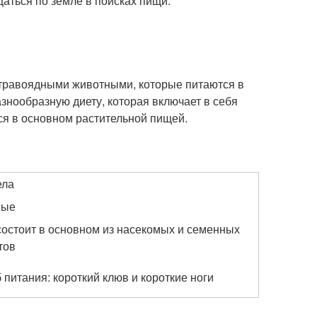
щаться по земле в поисках пищи.
 травоядными животными, которые питаются в
знообразную диету, которая включает в себя
ся в основном растительной пищей.
ела
ные
состоит в основном из насекомых и семенных
тов
 питания: короткий клюв и короткие ноги