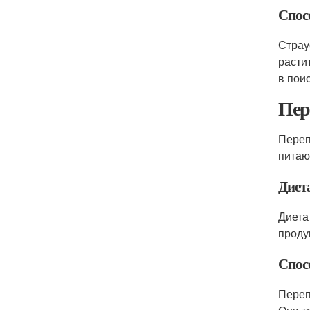
Спос
Страу
расти
в пои
Пер
Переп
питаю
Диет
Диета
проду
Спос
Переп