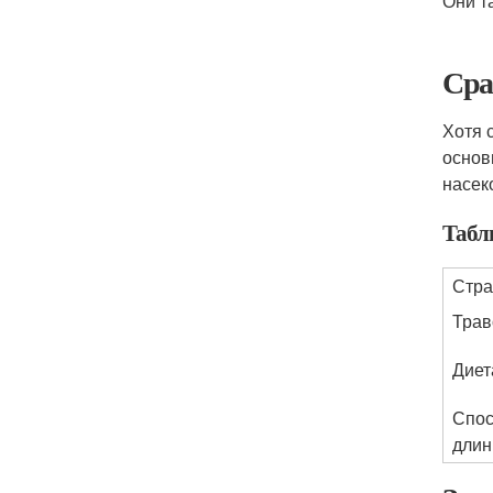
Они т
Сра
Хотя 
основ
насек
Табл
Стр
Тра
Диет
Спос
длин