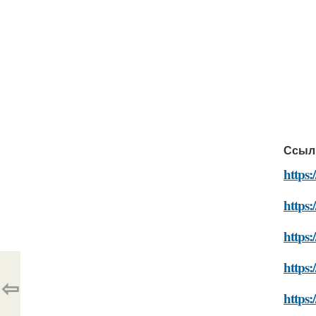
Ссыл
https:
https:
https:
https:
⇦
https: