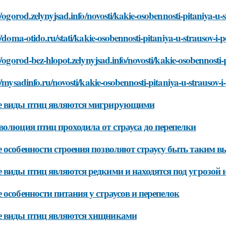
//ogorod.zelynyjsad.info/novosti/kakie-osobennosti-pitaniya-u-
//doma-otido.ru/stati/kakie-osobennosti-pitaniya-u-strausov-i-
//ogorod-bez-hlopot.zelynyjsad.info/novosti/kakie-osobennosti-
//mysadinfo.ru/novosti/kakie-osobennosti-pitaniya-u-strausov-i
е виды птиц являются мигрирующими
волюция птиц проходила от страуса до перепелки
 особенности строения позволяют страусу быть таким 
 виды птиц являются редкими и находятся под угрозой 
 особенности питания у страусов и перепелок
е виды птиц являются хищниками