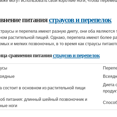
акже могут использовать свои короткие ноги, чтобы переме
внение питания
страусов и перепелок
страусы и перепела имеют разную диету, они оба являются
ном растительной пищей. Однако, перепела имеют более ра
омых и мелких позвоночных, в то время как страусы питают
ица сравнения питания
страусов и перепелок
аусы
Переп
воядные
Всеяд
Диета 
а состоит в основном из растительной пищи
продук
об питания: длинный шейный позвоночник и
Способ
ные ноги