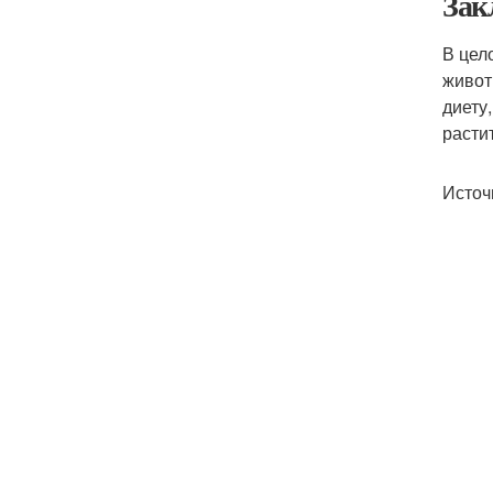
Зак
В цел
живот
диету
расти
Источ