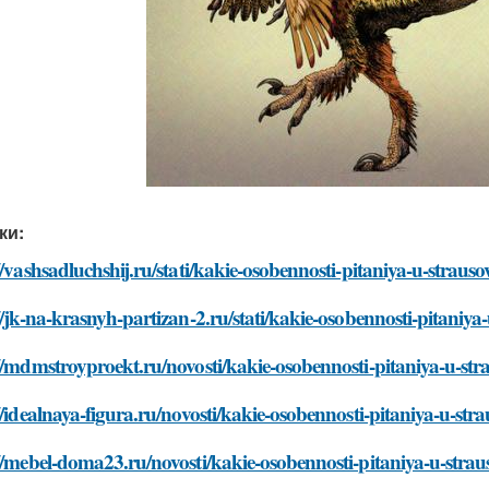
ки:
//vashsadluchshij.ru/stati/kakie-osobennosti-pitaniya-u-strauso
//jk-na-krasnyh-partizan-2.ru/stati/kakie-osobennosti-pitaniya
//mdmstroyproekt.ru/novosti/kakie-osobennosti-pitaniya-u-str
//idealnaya-figura.ru/novosti/kakie-osobennosti-pitaniya-u-stra
//mebel-doma23.ru/novosti/kakie-osobennosti-pitaniya-u-strau