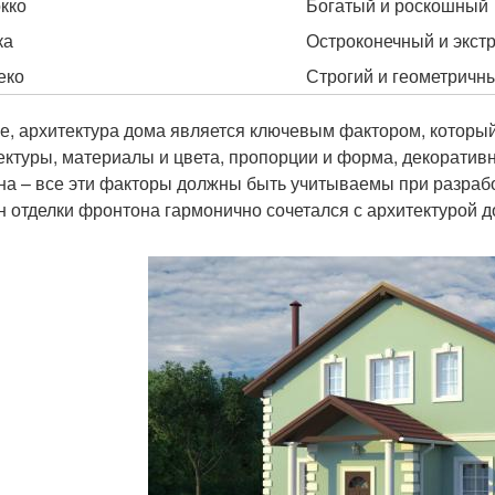
кко
Богатый и роскошный
ка
Остроконечный и экст
еко
Строгий и геометричн
ге, архитектура дома является ключевым фактором, который
ектуры, материалы и цвета, пропорции и форма, декоратив
на – все эти факторы должны быть учитываемы при разрабо
н отделки фронтона гармонично сочетался с архитектурой д