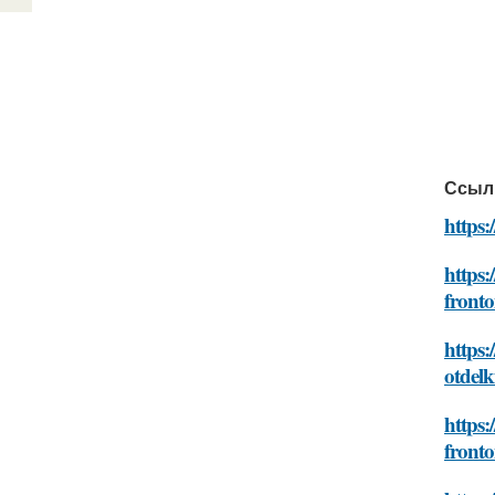
Ссыл
https:
https:
front
https:
otdelk
https:
front