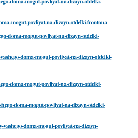
shego-doma-mogut-povliyat-na-dizayn-otdelki-
-doma-mogut-povliyat-na-dizayn-otdelki-frontona
hego-doma-mogut-povliyat-na-dizayn-otdelki-
ry-vashego-doma-mogut-povliyat-na-dizayn-otdelki-
shego-doma-mogut-povliyat-na-dizayn-otdelki-
-vashego-doma-mogut-povliyat-na-dizayn-otdelki-
ry-vashego-doma-mogut-povliyat-na-dizayn-