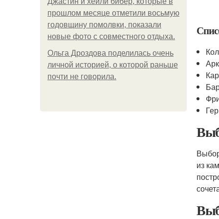
Джастин и хейли бибер, которые в
прошлом месяце отметили восьмую
годовщину помолвки, показали
Спис
новые фото с совместного отдыха.
Ко
Ольга Дроздова поделилась очень
Ар
личной историей, о которой раньше
Ка
почти не говорила.
Ба
Фр
Ге
Выб
Выбор
из ка
постр
сочет
Выб