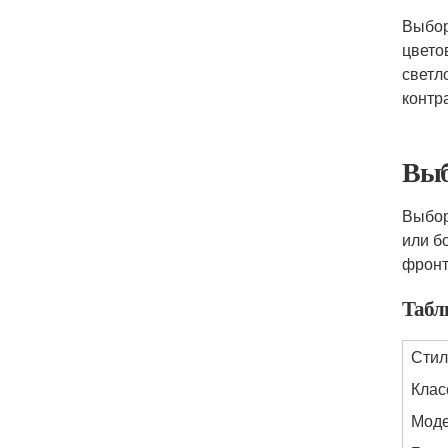
Выбор
цвето
светл
контра
Выб
Выбор
или б
фронт
Табл
Стил
Клас
Мод