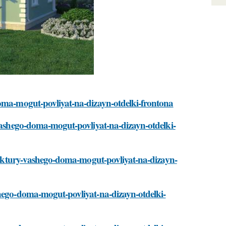
doma-mogut-povliyat-na-dizayn-otdelki-frontona
-vashego-doma-mogut-povliyat-na-dizayn-otdelki-
hitektury-vashego-doma-mogut-povliyat-na-dizayn-
shego-doma-mogut-povliyat-na-dizayn-otdelki-