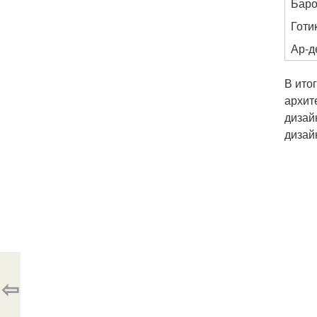
Баро
Готи
Ар-д
В ито
архит
дизай
дизай
⇦