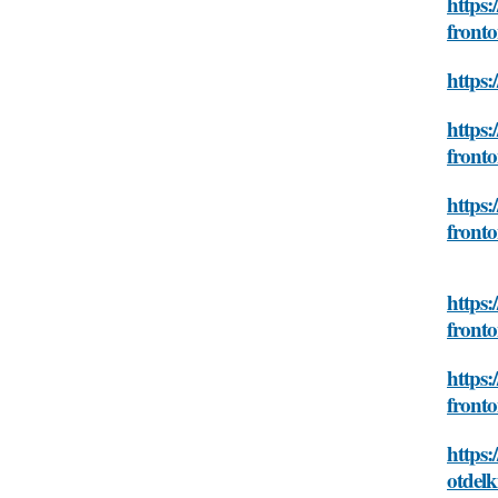
https:
front
https:
https:
front
https:
front
https:
front
https:
front
https
otdelk