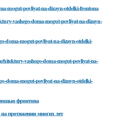
doma-mogut-povliyat-na-dizayn-otdelki-frontona
itektury-vashego-doma-mogut-povliyat-na-dizayn-
hego-doma-mogut-povliyat-na-dizayn-otdelki-
i-arhitektury-vashego-doma-mogut-povliyat-na-
hego-doma-mogut-povliyat-na-dizayn-otdelki-
помощью фронтона
 на протяжении многих лет