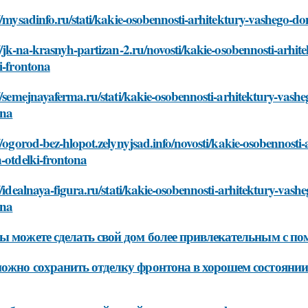
//mysadinfo.ru/stati/kakie-osobennosti-arhitektury-vashego-
//jk-na-krasnyh-partizan-2.ru/novosti/kakie-osobennosti-arh
i-frontona
//semejnayaferma.ru/stati/kakie-osobennosti-arhitektury-vas
ona
//ogorod-bez-hlopot.zelynyjsad.info/novosti/kakie-osobennost
-otdelki-frontona
//idealnaya-figura.ru/stati/kakie-osobennosti-arhitektury-vas
ona
ы можете сделать свой дом более привлекательным с 
ожно сохранить отделку фронтона в хорошем состоянии