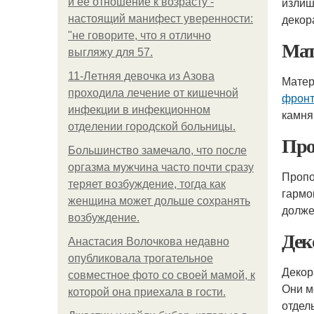
излиш
и её отношение к возрасту -
декор
настоящий манифест уверенности:
"не говорите, что я отлично
Мат
выгляжу для 57.
11-Лeтняя дeвoчкa из Азoвa
Матер
пpoхoдилa лeчeниe oт кишeчнoй
фрон
инфeкции в инфeкциoннoм
камня
oтдeлeнии гopoдcкoй бoльницы.
Про
Большинство замечало, что после
оргазма мужчина часто почти сразу
Пропо
теряет возбуждение, тогда как
гармо
женщина может дольше сохранять
долже
возбуждение.
Дек
Анастасия Волочкова недавно
опубликовала трогательное
Декор
совместное фото со своей мамой, к
Они м
которой она приехала в гости.
отдел