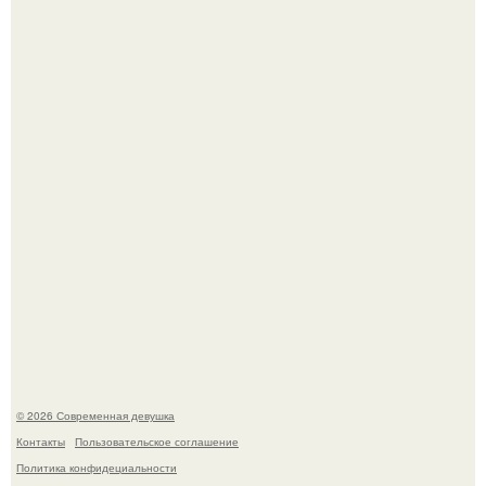
Бывшая актриса для самых взрослых амаранта Хэнк
стала сенатором в Колумбии.
У юли Гаврилиной снова случился конфликт с комиком
Ильей Соболевым.
© 2026 Современная девушка
Контакты
Пользовательское соглашение
Политика конфидециальности