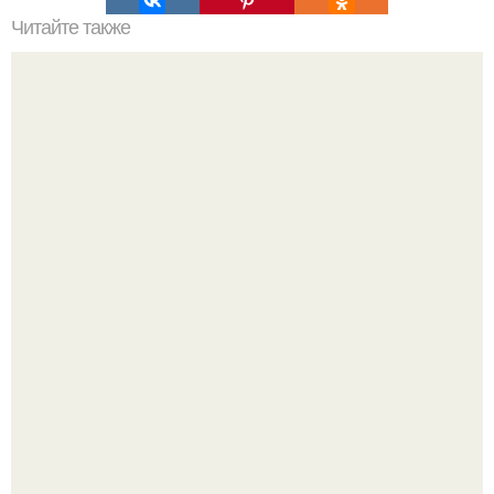
Читайте также
Какие проблемы могут возникнуть в браке с молодым
женихом
Мало кто знает, что Элизабет олсен получила роль алы