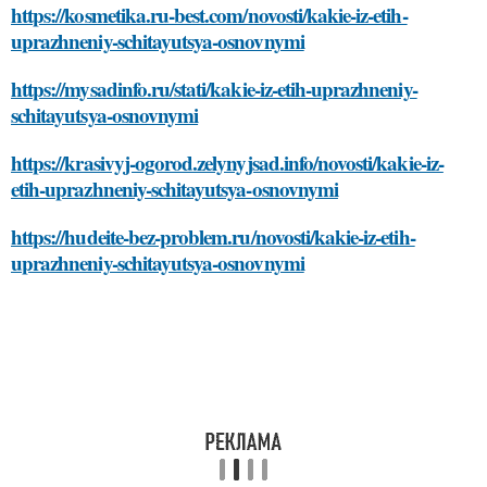
https://kosmetika.ru-best.com/novosti/kakie-iz-etih-
uprazhneniy-schitayutsya-osnovnymi
https://mysadinfo.ru/stati/kakie-iz-etih-uprazhneniy-
schitayutsya-osnovnymi
https://krasivyj-ogorod.zelynyjsad.info/novosti/kakie-iz-
etih-uprazhneniy-schitayutsya-osnovnymi
https://hudeite-bez-problem.ru/novosti/kakie-iz-etih-
uprazhneniy-schitayutsya-osnovnymi