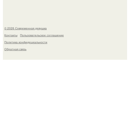
готовится обзавестись красным паспортом.
© 2026 Современная девушка
Контакты
Пользовательское соглашение
Политика конфидециальности
Обратная связь