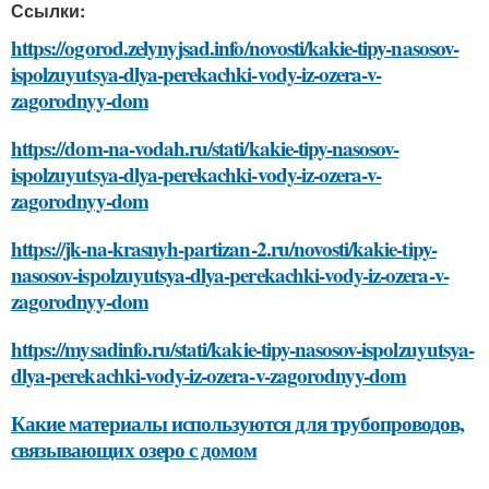
Ссылки:
https://ogorod.zelynyjsad.info/novosti/kakie-tipy-nasosov-
ispolzuyutsya-dlya-perekachki-vody-iz-ozera-v-
zagorodnyy-dom
https://dom-na-vodah.ru/stati/kakie-tipy-nasosov-
ispolzuyutsya-dlya-perekachki-vody-iz-ozera-v-
zagorodnyy-dom
https://jk-na-krasnyh-partizan-2.ru/novosti/kakie-tipy-
nasosov-ispolzuyutsya-dlya-perekachki-vody-iz-ozera-v-
zagorodnyy-dom
https://mysadinfo.ru/stati/kakie-tipy-nasosov-ispolzuyutsya-
dlya-perekachki-vody-iz-ozera-v-zagorodnyy-dom
Какие материалы используются для трубопроводов,
связывающих озеро с домом