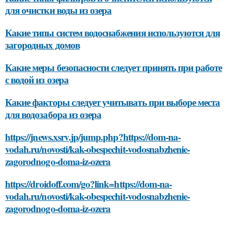
для очистки воды из озера
Какие типы систем водоснабжения используются для
загородных домов
Какие меры безопасности следует принять при работе
с водой из озера
Какие факторы следует учитывать при выборе места
для водозабора из озера
https://jnews.xsrv.jp/jump.php?https://dom-na-
vodah.ru/novosti/kak-obespechit-vodosnabzhenie-
zagorodnogo-doma-iz-ozera
https://droidoff.com/go?link=https://dom-na-
vodah.ru/novosti/kak-obespechit-vodosnabzhenie-
zagorodnogo-doma-iz-ozera