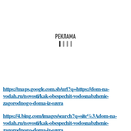
https://maps.google.com.sb/url?q=https://dom-na-
vodah.ru/novosti/kak-obespechit-vodosnabzhenie-
zagorodnogo-doma-iz-ozera
https://4.bing.com/images/search?q=site%3Adom-na-
vodah.ru/novosti/kak-obespechit-vodosnabzhenie-
zagorodnogo-doma-iz-ozera