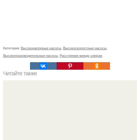
Категории:
Высоконапорные насосы
,
Высокоскоростные насосы
,
Высокопроизводительные насосы
,
Расстояние между озером
Читайте также
Какие средства от мышей можно использовать в гараже