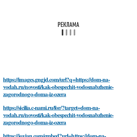
https://images.gngjd.com/url?q=https://dom-na-
vodah.ru/novosti/kak-obespechit-vodosnabzhenie-
zagorodnogo-doma-iz-ozera
https://sicilia.c-nami.ru/for/?target=dom-na-
vodah.ru/novosti/kak-obespechit-vodosnabzhenie-
zagorodnogo-doma-iz-ozera
https://jovian.com/embed?url=https://dom-na-