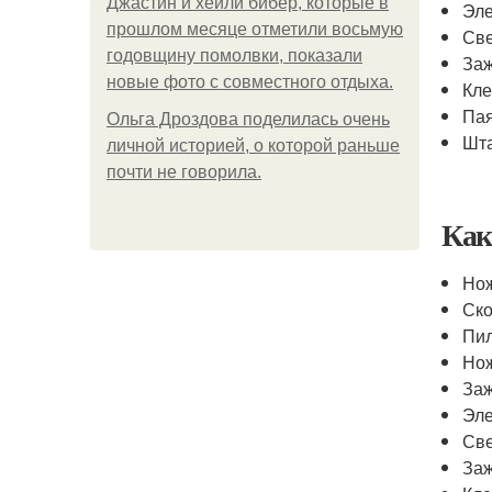
Джастин и хейли бибер, которые в
Эле
прошлом месяце отметили восьмую
Све
годовщину помолвки, показали
Заж
новые фото с совместного отдыха.
Кле
Пая
Ольга Дроздова поделилась очень
Шта
личной историей, о которой раньше
почти не говорила.
Как
Нож
Ско
Пил
Нож
Заж
Эле
Све
Заж