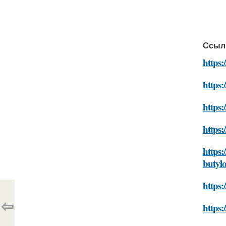
Ссыл
https:
https:
https:
https:
https:
butyl
https:
⇦
https: