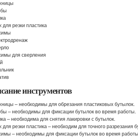
жницы
обы
лка
 для резки пластика
жимы
ектродренаж
ерло
имы для сверления
ей
яльник
атив
сание инструментов
ницы – необходимы для обрезания пластиковых бутылок.
бы – необходимы для фиксации бутылок во время работы.
ка – необходима для снятия лакировки с бутылок.
 для резки пластика – необходим для точного разрезания б
имы – необходимы для фиксации бутылок во время работы