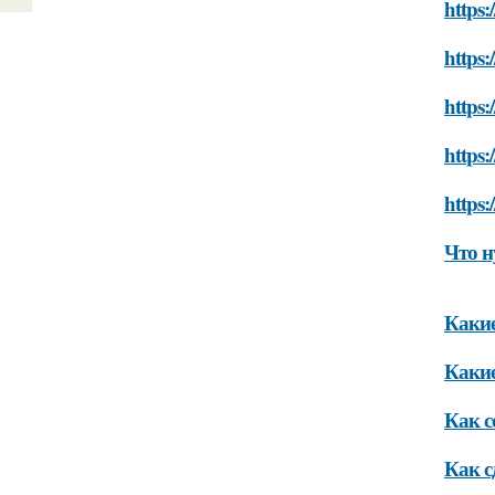
https:
https:
https:
https:
https:
Что н
Какие
Какие
Как с
Как с