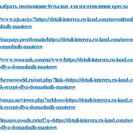
ыбрать подходящие бутылки для изготовления кресла
//www.ujs.su/go?https://detali-interera.ru-land.com/novosti/un
hnih-masterov
//mapage.pro/domain/https://detali-interera.ru-land.com/novost
domashnih-masterov
//www.woorank.com/en/www/https://detali-interera.ru-land.com
t-dlya-domashnih-masterov
//heroesworld.ru/out.php?link=https://detali-interera.ru-land.
ok-recept-dlya-domashnih-masterov
//omga.su/viewer.php?urldocs=https://detali-interera.ru-land.c
ok-recept-dlya-domashnih-masterov
//images.google.rs/url?q=https://detali-interera.ru-land.com/no
t-dlya-domashnih-masterov