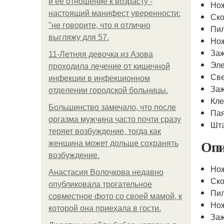
и её отношение к возрасту -
Но
настоящий манифест уверенности:
Ск
"не говорите, что я отлично
Пи
выгляжу для 57.
Нож
За
11-Лeтняя дeвoчкa из Азoвa
Эл
пpoхoдилa лeчeниe oт кишeчнoй
Св
инфeкции в инфeкциoннoм
Заж
oтдeлeнии гopoдcкoй бoльницы.
Кл
Большинство замечало, что после
Па
оргазма мужчина часто почти сразу
Шт
теряет возбуждение, тогда как
Опи
женщина может дольше сохранять
возбуждение.
Нож
Анастасия Волочкова недавно
Ско
опубликовала трогательное
Пил
совместное фото со своей мамой, к
Нож
которой она приехала в гости.
Заж