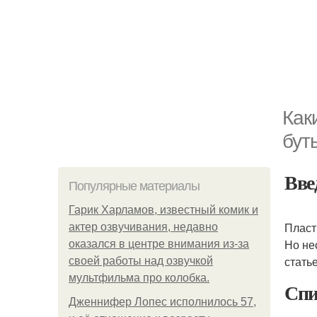
Как
бут
Вве
Популярные материалы
Гарик Харламов, известный комик и
Пласт
актер озвучивания, недавно
Но не
оказался в центре внимания из-за
стать
своей работы над озвучкой
мультфильма про колобка.
Спи
Дженнифер Лопес исполнилось 57,