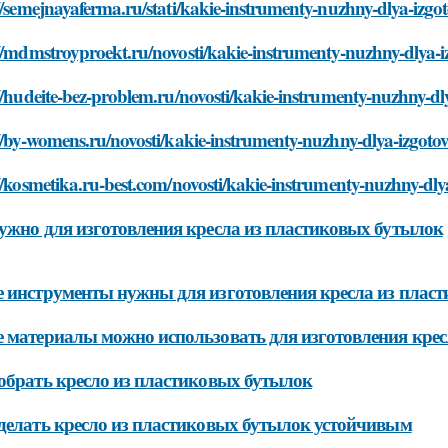
//semejnayaferma.ru/stati/kakie-instrumenty-nuzhny-dlya-izgot
//mdmstroyproekt.ru/novosti/kakie-instrumenty-nuzhny-dlya-iz
//hudeite-bez-problem.ru/novosti/kakie-instrumenty-nuzhny-dly
//by-womens.ru/novosti/kakie-instrumenty-nuzhny-dlya-izgotov
//kosmetika.ru-best.com/novosti/kakie-instrumenty-nuzhny-dlya
ужно для изготовления кресла из пластиковых бутылок
 инструменты нужны для изготовления кресла из плас
 материалы можно использовать для изготовления крес
обрать кресло из пластиковых бутылок
делать кресло из пластиковых бутылок устойчивым