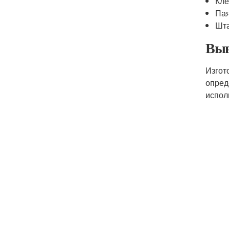
Кле
Пая
Шта
Выв
Изгот
опред
испол