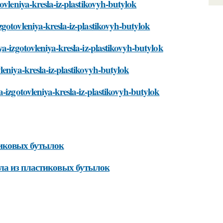
ovleniya-kresla-iz-plastikovyh-butylok
gotovleniya-kresla-iz-plastikovyh-butylok
a-izgotovleniya-kresla-iz-plastikovyh-butylok
leniya-kresla-iz-plastikovyh-butylok
-izgotovleniya-kresla-iz-plastikovyh-butylok
тиковых бутылок
ла из пластиковых бутылок