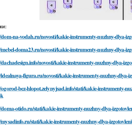
ки:
//dom-na-vodah.ru/novosti/kakie-instrumenty-nuzhny-dlya-izgo
//mebel-doma23.ru/novosti/kakie-instrumenty-nuzhny-dlya-izgo
//dachadesign.info/novosti/kakie-instrumenty-nuzhny-dlya-izgo
//idealnaya-figura.ru/novosti/kakie-instrumenty-nuzhny-dlya-iz
//ogorod-bez-hlopot.zelynyjsad.info/stati/kakie-instrumenty-nu
ok
//doma-otido.ru/stati/kakie-instrumenty-nuzhny-dlya-izgotovle
//mysadinfo.ru/stati/kakie-instrumenty-nuzhny-dlya-izgotovleni