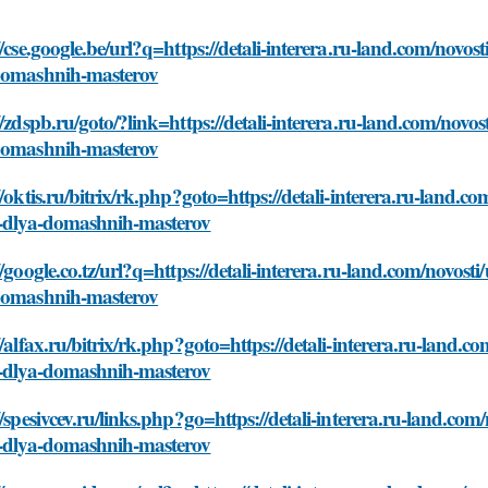
//cse.google.be/url?q=https://detali-interera.ru-land.com/novos
domashnih-masterov
//zdspb.ru/goto/?link=https://detali-interera.ru-land.com/novos
domashnih-masterov
//oktis.ru/bitrix/rk.php?goto=https://detali-interera.ru-land.c
t-dlya-domashnih-masterov
//google.co.tz/url?q=https://detali-interera.ru-land.com/novosti
domashnih-masterov
//alfax.ru/bitrix/rk.php?goto=https://detali-interera.ru-land.c
t-dlya-domashnih-masterov
//spesivcev.ru/links.php?go=https://detali-interera.ru-land.com
t-dlya-domashnih-masterov