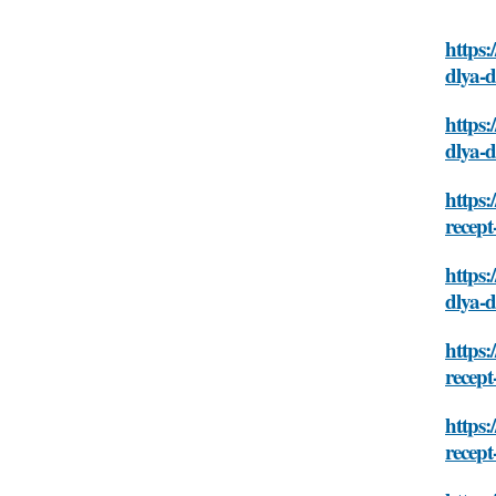
https:
dlya-
https:
dlya-
https:
recep
https:
dlya-
https:
recep
https:
recep