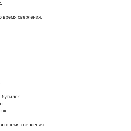
.
о время сверления.
.
 бутылок.
ы.
лок.
во время сверления.