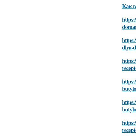
Как в
https:
domas
https:
dlya-
https:
recep
https:
butyl
https:
butyl
https:
recep