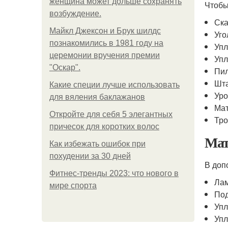
женщина может дольше сохранять
Чтобы
возбуждение.
Ска
Майкл Джексон и Брук шилдс
Уго
познакомились в 1981 году на
Упл
церемонии вручения премии
Упл
"Оскар".
Пил
Шта
Какие специи лучше использовать
Уро
для вяления баклажанов
Мат
Откройте для себя 5 элегантных
Тро
причесок для коротких волос
Мат
Как избежать ошибок при
похудении за 30 дней
В доп
Фитнес-тренды 2023: что нового в
Ла
мире спорта
Под
Упл
Упл