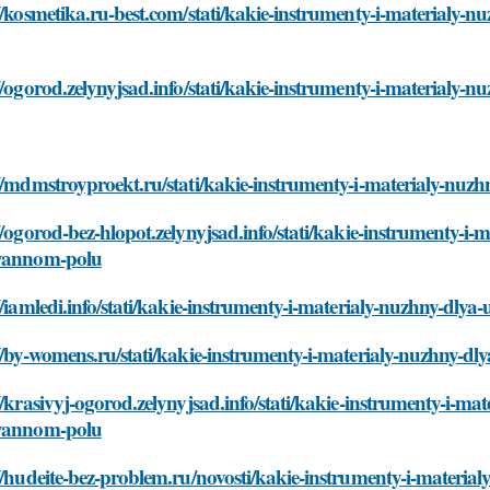
//kosmetika.ru-best.com/stati/kakie-instrumenty-i-materialy
//ogorod.zelynyjsad.info/stati/kakie-instrumenty-i-materialy
://mdmstroyproekt.ru/stati/kakie-instrumenty-i-materialy-nu
//ogorod-bez-hlopot.zelynyjsad.info/stati/kakie-instrumenty-i
yannom-polu
//iamledi.info/stati/kakie-instrumenty-i-materialy-nuzhny-dl
//by-womens.ru/stati/kakie-instrumenty-i-materialy-nuzhny-
//krasivyj-ogorod.zelynyjsad.info/stati/kakie-instrumenty-i-m
yannom-polu
//hudeite-bez-problem.ru/novosti/kakie-instrumenty-i-materi