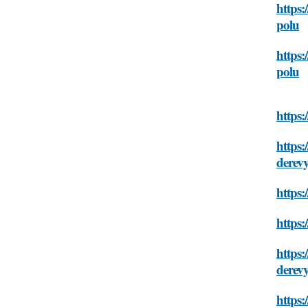
https:
polu
https:
polu
https
https:
derev
https:
https:
https:
derev
https: