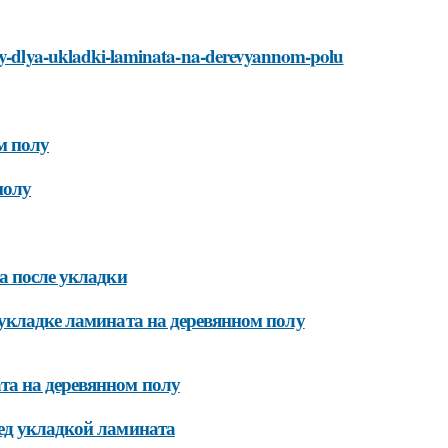
zhny-dlya-ukladki-laminata-na-derevyannom-polu
м полу
полу
а после укладки
 укладке ламината на деревянном полу
та на деревянном полу
ед укладкой ламината