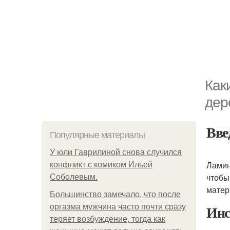
Как
дер
Вве
Популярные материалы
У юли Гаврилиной снова случился
Ламин
конфликт с комиком Ильей
чтобы
Соболевым.
матер
Большинство замечало, что после
Инс
оргазма мужчина часто почти сразу
теряет возбуждение, тогда как