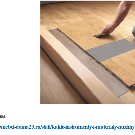
ки:
://mebel-doma23.ru/stati/kakie-instrumenty-i-materialy-nuzh