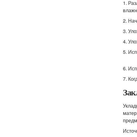
1. Ра
влажн
2. На
3. Ул
4. Ул
5. Ис
6. Ис
7. Ко
Зак
Уклад
матер
предм
Источ