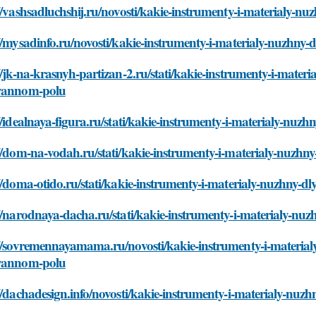
//vashsadluchshij.ru/novosti/kakie-instrumenty-i-materialy-
//mysadinfo.ru/novosti/kakie-instrumenty-i-materialy-nuzhn
//jk-na-krasnyh-partizan-2.ru/stati/kakie-instrumenty-i-mater
yannom-polu
//idealnaya-figura.ru/stati/kakie-instrumenty-i-materialy-n
://dom-na-vodah.ru/stati/kakie-instrumenty-i-materialy-nuzh
//doma-otido.ru/stati/kakie-instrumenty-i-materialy-nuzhny-
//narodnaya-dacha.ru/stati/kakie-instrumenty-i-materialy-n
://sovremennayamama.ru/novosti/kakie-instrumenty-i-material
yannom-polu
//dachadesign.info/novosti/kakie-instrumenty-i-materialy-nu