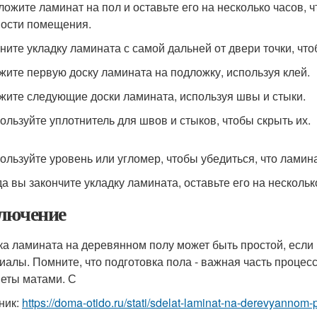
зложите ламинат на пол и оставьте его на несколько часов,
ости помещения.
чните укладку ламината с самой дальней от двери точки, что
ожите первую доску ламината на подложку, используя клей.
ожите следующие доски ламината, используя швы и стыки.
пользуйте уплотнитель для швов и стыков, чтобы скрыть их.
пользуйте уровень или угломер, чтобы убедиться, что ламин
гда вы закончите укладку ламината, оставьте его на нескольк
лючение
ка ламината на деревянном полу может быть простой, если
иалы. Помните, что подготовка пола - важная часть процес
еты матами. С
ник:
https://doma-otido.ru/stati/sdelat-laminat-na-derevyannom