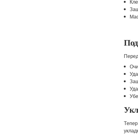
Кле
Защ
Мас
Под
Перед
Очи
Уда
Защ
Уда
Убе
Укл
Тепер
уклад