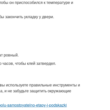
 чтобы он приспособился к температуре и
бы закончить укладку у двери.
ат ровный.
о часов, чтобы клей затвердел.
 вы используете правильные инструменты и
са, и не забудьте защитить окружающие
-polu-samostoyatelno-etapy-i-podskazki