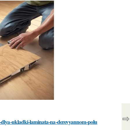
⇨
ny-dlya-ukladki-laminata-na-derevyannom-polu