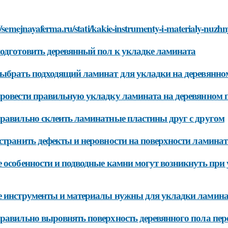
//semejnayaferma.ru/stati/kakie-instrumenty-i-materialy-nu
одготовить деревянный пол к укладке ламината
ыбрать подходящий ламинат для укладки на деревянно
ровести правильную укладку ламината на деревянном 
равильно склеить ламинатные пластины друг с другом
странить дефекты и неровности на поверхности ламинат
 особенности и подводные камни могут возникнуть при
 инструменты и материалы нужны для укладки ламина
равильно выровнять поверхность деревянного пола пер