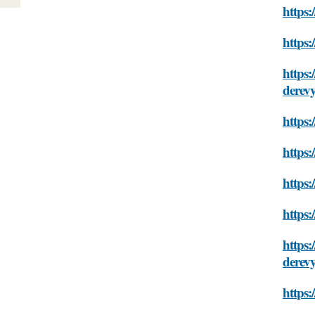
https:
https:
https:
derev
https:
https
https:
https:
https
derev
https: