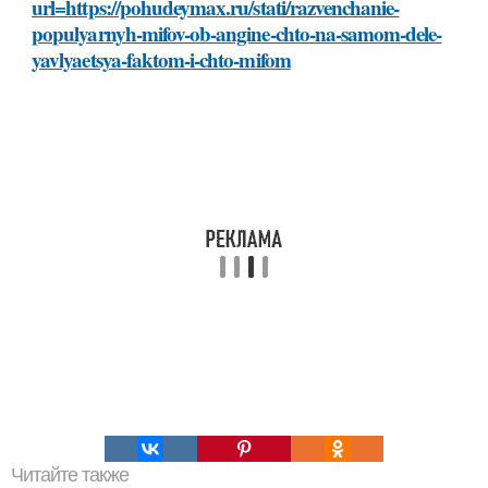
url=https://pohudeymax.ru/stati/razvenchanie-
populyarnyh-mifov-ob-angine-chto-na-samom-dele-
yavlyaetsya-faktom-i-chto-mifom
Читайте также