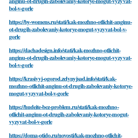
anginu-ot-drugih-zabolevaniy-kotorye-mogut-vyzyvat-
bol-v-gorle
https://by-womens.ru/stati/kak-mozhno-otlichit-anginu-
ot-drugih-zabolevaniy-kotorye-mogut-vyzyvat-bol-v-
gorle
https://dachadesign.info/stati/kak-mozhno-otlichit-
anginu-ot-drugih-zabolevaniy-kotorye-mogut-vyzyvat-
bol-v-gorle
https://krasivyj-ogorod.zelynyjsad.info/stati/kak-
mozhno-otlichit-anginu-ot-drugih-zabolevaniy-kotorye-
mogut-vyzyvat-bol-v-gorle
https://hudeite-bez-problem.ru/stati/kak-mozhno-
otlichit-anginu-ot-drugih-zabolevaniy-kotorye-mogut-
vyzyvat-bol-v-gorle
https://doma-otido.ru/novosti/kak-mozhno-otlichit-