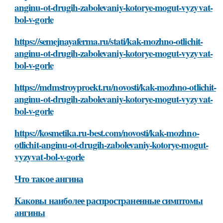
anginu-ot-drugih-zabolevaniy-kotorye-mogut-vyzyvat-
bol-v-gorle
https://semejnayaferma.ru/stati/kak-mozhno-otlichit-
anginu-ot-drugih-zabolevaniy-kotorye-mogut-vyzyvat-
bol-v-gorle
https://mdmstroyproekt.ru/novosti/kak-mozhno-otlichit-
anginu-ot-drugih-zabolevaniy-kotorye-mogut-vyzyvat-
bol-v-gorle
https://kosmetika.ru-best.com/novosti/kak-mozhno-
otlichit-anginu-ot-drugih-zabolevaniy-kotorye-mogut-
vyzyvat-bol-v-gorle
Что такое ангина
Каковы наиболее распространенные симптомы
ангины