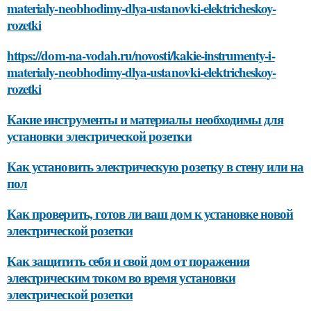
materialy-neobhodimy-dlya-ustanovki-elektricheskoy-
rozetki
https://dom-na-vodah.ru/novosti/kakie-instrumenty-i-
materialy-neobhodimy-dlya-ustanovki-elektricheskoy-
rozetki
Какие инструменты и материалы необходимы для
установки электрической розетки
Как установить электрическую розетку в стену или на
пол
Как проверить, готов ли ваш дом к установке новой
электрической розетки
Как защитить себя и свой дом от поражения
электрическим током во время установки
электрической розетки