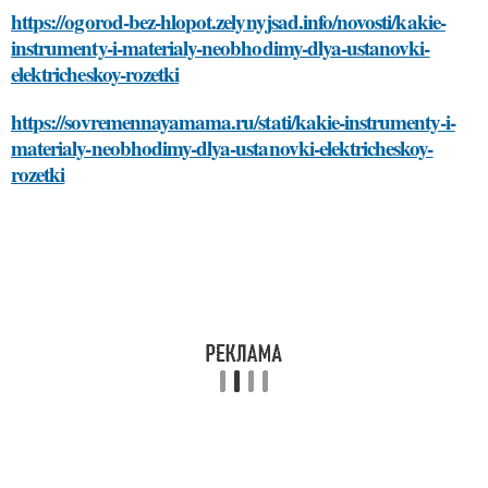
https://ogorod-bez-hlopot.zelynyjsad.info/novosti/kakie-
instrumenty-i-materialy-neobhodimy-dlya-ustanovki-
elektricheskoy-rozetki
https://sovremennayamama.ru/stati/kakie-instrumenty-i-
materialy-neobhodimy-dlya-ustanovki-elektricheskoy-
rozetki