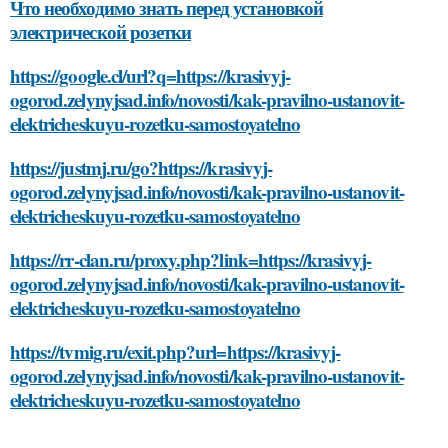
Что необходимо знать перед установкой
электрической розетки
https://google.cl/url?q=https://krasivyj-
ogorod.zelynyjsad.info/novosti/kak-pravilno-ustanovit-
elektricheskuyu-rozetku-samostoyatelno
https://justmj.ru/go?https://krasivyj-
ogorod.zelynyjsad.info/novosti/kak-pravilno-ustanovit-
elektricheskuyu-rozetku-samostoyatelno
https://rr-clan.ru/proxy.php?link=https://krasivyj-
ogorod.zelynyjsad.info/novosti/kak-pravilno-ustanovit-
elektricheskuyu-rozetku-samostoyatelno
https://tvmig.ru/exit.php?url=https://krasivyj-
ogorod.zelynyjsad.info/novosti/kak-pravilno-ustanovit-
elektricheskuyu-rozetku-samostoyatelno