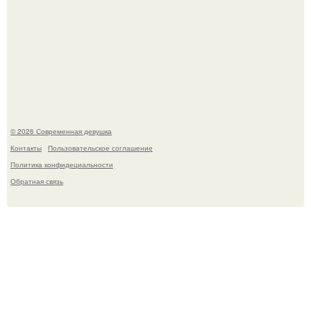
По словам эксперта воз, у мужчин с образованной и
мудрой супругой вероятность скоропостижной смерти
якобы на 46% ниже.
© 2026 Современная девушка
Контакты
Пользовательское соглашение
Политика конфидециальности
Обратная связь