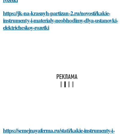
https://jk-na-krasnyh-partizan-2.ru/novosti/kakie-
instrumenty-i-materialy-neobhodimy-dlya-ustanovki-
elektricheskoy-rozetki
https://semejnayaferma.ru/stati/kakie-instrumenty-i-