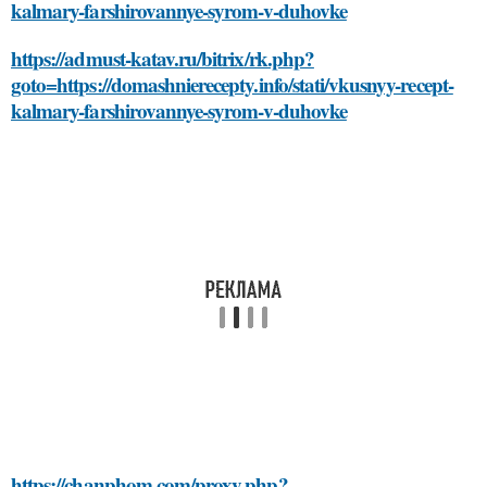
kalmary-farshirovannye-syrom-v-duhovke
https://admust-katav.ru/bitrix/rk.php?
goto=https://domashnierecepty.info/stati/vkusnyy-recept-
kalmary-farshirovannye-syrom-v-duhovke
https://chanphom.com/proxy.php?