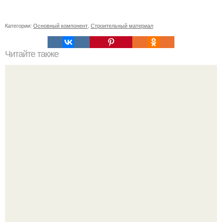
Категории:
Основный компонент
,
Строительный материал
Читайте также
Какие виды искусственного камня валун существуют
Блогерша после паузы снова вышла на связь и
опубликовала свежую серию кадров из спальни.