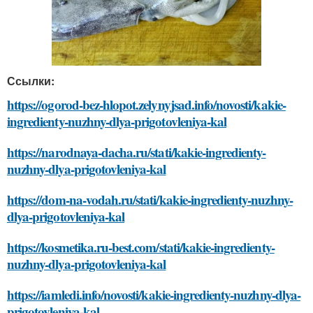
Ссылки:
https://ogorod-bez-hlopot.zelynyjsad.info/novosti/kakie-
ingredienty-nuzhny-dlya-prigotovleniya-kal
https://narodnaya-dacha.ru/stati/kakie-ingredienty-
nuzhny-dlya-prigotovleniya-kal
https://dom-na-vodah.ru/stati/kakie-ingredienty-nuzhny-
dlya-prigotovleniya-kal
https://kosmetika.ru-best.com/stati/kakie-ingredienty-
nuzhny-dlya-prigotovleniya-kal
https://iamledi.info/novosti/kakie-ingredienty-nuzhny-dlya-
prigotovleniya-kal