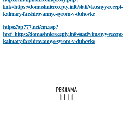
link=https://domashnierecepty.info/stati/vkusnyy-recept-
kalmary-farshirovannye-syrom-v-duhovke
https://gp777.net/cm.asp?
href=https://domashnierecepty.info/stati/vkusnyy-recept-
kalmary-farshirovannye-syrom-v-duhovke