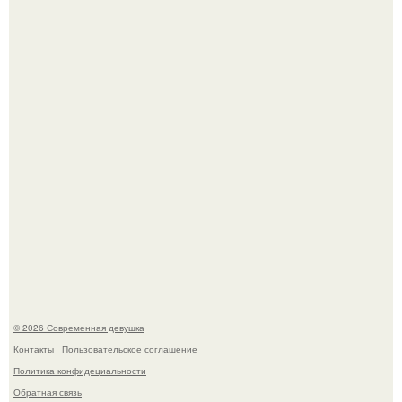
По словам эксперта воз, у мужчин с образованной и
мудрой супругой вероятность скоропостижной смерти
якобы на 46% ниже.
Лишь в том случае, если есть в истории моды идеал, то
это Синди Кроуфорд.
© 2026 Современная девушка
Контакты
Пользовательское соглашение
Политика конфидециальности
Обратная связь