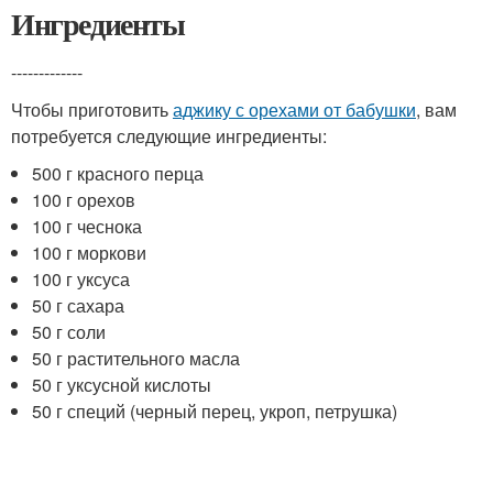
Ингредиенты
-------------
Чтобы приготовить
аджику с орехами от бабушки
, вам
потребуется следующие ингредиенты:
500 г красного перца
100 г орехов
100 г чеснока
100 г моркови
100 г уксуса
50 г сахара
50 г соли
50 г растительного масла
50 г уксусной кислоты
50 г специй (черный перец, укроп, петрушка)