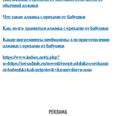
обычной аджики
Что такое аджика с орехами от бабушки
Как долго храниться аджика с орехами от бабушки
Какие ингредиенты необходимы для приготовления
аджики с орехами от бабушки
https://www.indsex.net/g.php?
u=https://mysadinfo.ru/novosti/recept-adzhiki-s-orehami-
ot-babushki-kak-prigotovit-vkusneyshuyu-sous