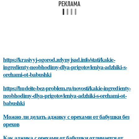
https://krasivyj-ogorod.zelynyjsad.info/stati/kakie-
ingredienty-neobhodimy-dlya-prigotovleniya-adzhiki-s-
orehami-ot-babushki
https://hudeite-bez-problem.ru/novosti/kakie-ingredienty-
neobhodimy-dlya-prigotovleniya-adzhiki-s-orehami-ot-
babushki
Можно ли делать аджику с орехами от бабушки без
орехов
Как аджика с орехами от бабушки отличается от