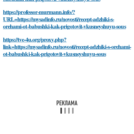
https://professor-murmann.info/?
URL=https://mysadinfo.ru/novosti/recept-adzhiki-s-
orehami-ot-babushki-kak-prigotovit-vkusneyshuyu-sous
https://tve-4u.org/proxy.php?
link=https://mysadinfo.ru/novosti/recept-adzhiki-s-orehami-
ot-babushki-kak-prigotovit-vkusneyshuyu-sous