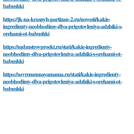
babushki
https://jk-na-krasnyh-partizan-2.ru/novosti/kakie-
ingredienty-neobhodimy-dlya-prigotovleniya-adzhiki-s-
orehami-ot-babushki
https://mdmstroyproekt.ru/stati/kakie-ingredienty-
neobhodimy-dlya-prigotovleniya-adzhiki-s-orehami-ot-
babushki
https://sovremennayamama.ru/stati/kakie-ingredienty-
neobhodimy-dlya-prigotovleniya-adzhiki-s-orehami-ot-
babushki