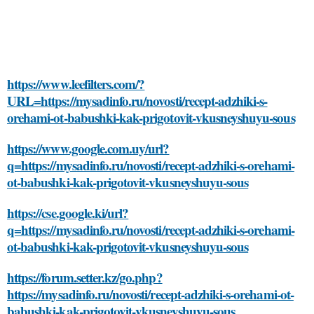
https://www.leefilters.com/?
URL=https://mysadinfo.ru/novosti/recept-adzhiki-s-
orehami-ot-babushki-kak-prigotovit-vkusneyshuyu-sous
https://www.google.com.uy/url?
q=https://mysadinfo.ru/novosti/recept-adzhiki-s-orehami-
ot-babushki-kak-prigotovit-vkusneyshuyu-sous
https://cse.google.ki/url?
q=https://mysadinfo.ru/novosti/recept-adzhiki-s-orehami-
ot-babushki-kak-prigotovit-vkusneyshuyu-sous
https://forum.setter.kz/go.php?
https://mysadinfo.ru/novosti/recept-adzhiki-s-orehami-ot-
babushki-kak-prigotovit-vkusneyshuyu-sous