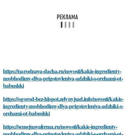
https://narodnaya-dacha.ru/novosti/kakie-ingredienty-
neobhodimy-dlya-prigotovleniya-adzhiki-s-orehami-ot-
babushki
https://ogorod-bez-hlopot.zelynyjsad.info/novosti/kakie-
ingredienty-neobhodimy-dlya-prigotovleniya-adzhiki-s-
orehami-ot-babushki
https://semejnayaferma.ru/novosti/kakie-ingredienty-
neobhodimy-dlya-prigotovleniya-adzhiki-s-orehami-ot-