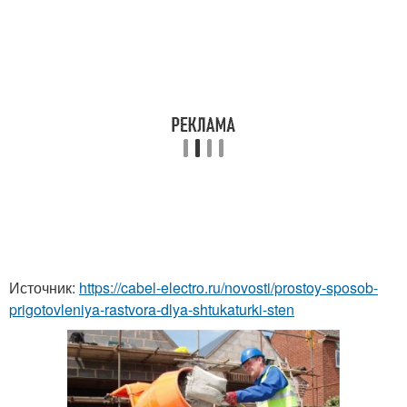
Источник:
https://cabel-electro.ru/novosti/prostoy-sposob-
prigotovleniya-rastvora-dlya-shtukaturki-sten