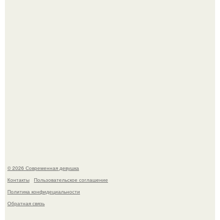
это Синди Кроуфорд.
Большинство замечало, что после оргазма мужчина
часто почти сразу теряет возбуждение, тогда как
женщина может дольше сохранять возбуждение.
© 2026 Современная девушка
Контакты
Пользовательское соглашение
Политика конфидециальности
Обратная связь