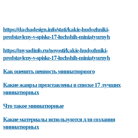
https://dachadesign.info/stati/kakie-hudozhniki-
predstavleny-v-spiske-17-luchshih-miniatyurnyh
https://mysadinfo.ru/novosti/kakie-hudozhniki-
predstavleny-v-spiske-17-luchshih-miniatyurnyh
Как оценить ценность миниатюрного
Какие жанры представлены в списке 17 лучших
миниатюрных
Что такое миниатюрные
Какие материалы используются для создания
миниатюрных