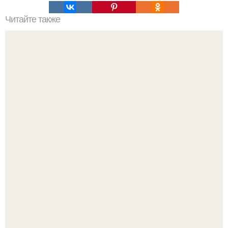
Читайте также
Удивительные прически для тонких волос: как выглядеть
великолепно с любыми волосами
Итальяно веро: Орнелла мути упаковала чемоданы и