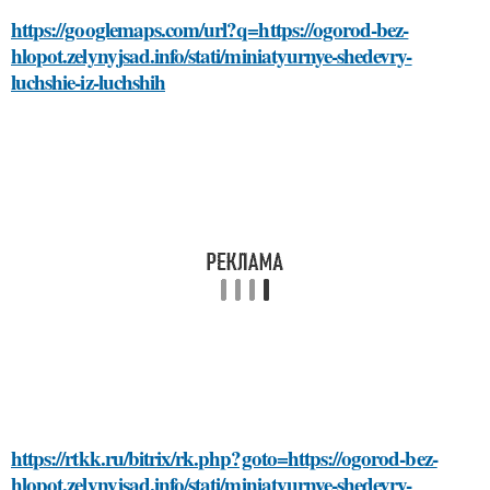
https://googlemaps.com/url?q=https://ogorod-bez-
hlopot.zelynyjsad.info/stati/miniatyurnye-shedevry-
luchshie-iz-luchshih
https://rtkk.ru/bitrix/rk.php?goto=https://ogorod-bez-
hlopot.zelynyjsad.info/stati/miniatyurnye-shedevry-