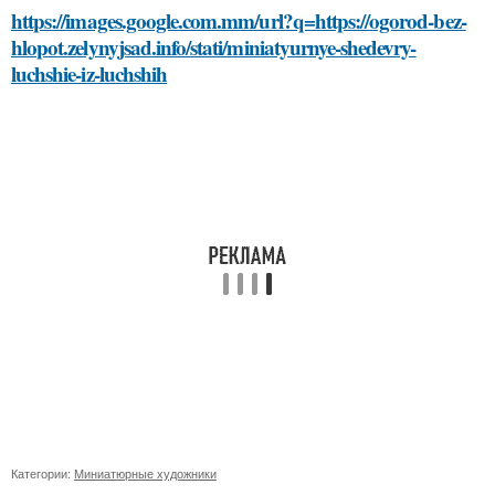
https://images.google.com.mm/url?q=https://ogorod-bez-
hlopot.zelynyjsad.info/stati/miniatyurnye-shedevry-
luchshie-iz-luchshih
Категории:
Миниатюрные художники