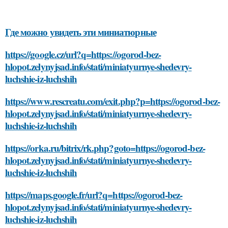
Где можно увидеть эти миниатюрные
https://google.cz/url?q=https://ogorod-bez-
hlopot.zelynyjsad.info/stati/miniatyurnye-shedevry-
luchshie-iz-luchshih
https://www.rescreatu.com/exit.php?p=https://ogorod-bez-
hlopot.zelynyjsad.info/stati/miniatyurnye-shedevry-
luchshie-iz-luchshih
https://orka.ru/bitrix/rk.php?goto=https://ogorod-bez-
hlopot.zelynyjsad.info/stati/miniatyurnye-shedevry-
luchshie-iz-luchshih
https://maps.google.fr/url?q=https://ogorod-bez-
hlopot.zelynyjsad.info/stati/miniatyurnye-shedevry-
luchshie-iz-luchshih