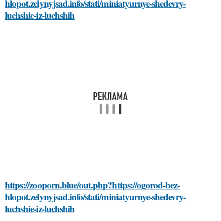
hlopot.zelynyjsad.info/stati/miniatyurnye-shedevry-
luchshie-iz-luchshih
https://zooporn.blue/out.php?https://ogorod-bez-
hlopot.zelynyjsad.info/stati/miniatyurnye-shedevry-
luchshie-iz-luchshih