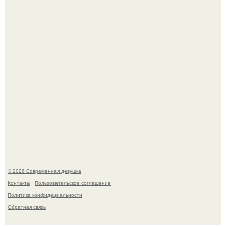
Большинство замечало, что после оргазма мужчина
часто почти сразу теряет возбуждение, тогда как
женщина может дольше сохранять возбуждение.
Платье, которое до сих пор вызывает споры спустя годы.
© 2026 Современная девушка
Контакты
Пользовательское соглашение
Политика конфидециальности
Обратная связь