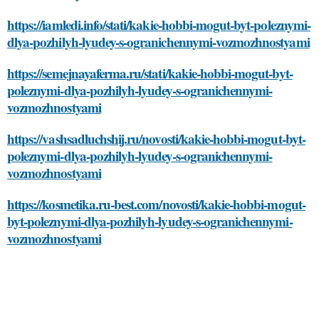
https://iamledi.info/stati/kakie-hobbi-mogut-byt-poleznymi-
dlya-pozhilyh-lyudey-s-ogranichennymi-vozmozhnostyami
https://semejnayaferma.ru/stati/kakie-hobbi-mogut-byt-
poleznymi-dlya-pozhilyh-lyudey-s-ogranichennymi-
vozmozhnostyami
https://vashsadluchshij.ru/novosti/kakie-hobbi-mogut-byt-
poleznymi-dlya-pozhilyh-lyudey-s-ogranichennymi-
vozmozhnostyami
https://kosmetika.ru-best.com/novosti/kakie-hobbi-mogut-
byt-poleznymi-dlya-pozhilyh-lyudey-s-ogranichennymi-
vozmozhnostyami