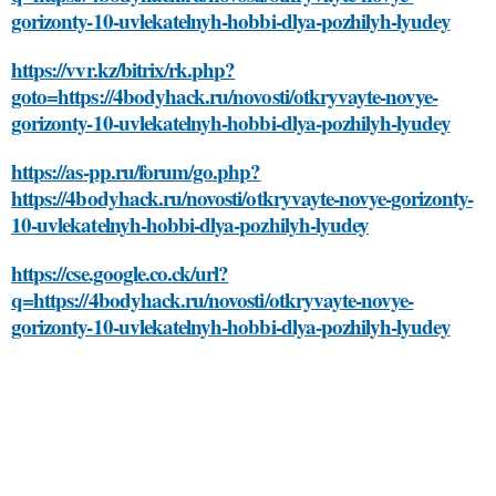
gorizonty-10-uvlekatelnyh-hobbi-dlya-pozhilyh-lyudey
https://vvr.kz/bitrix/rk.php?
goto=https://4bodyhack.ru/novosti/otkryvayte-novye-
gorizonty-10-uvlekatelnyh-hobbi-dlya-pozhilyh-lyudey
https://as-pp.ru/forum/go.php?
https://4bodyhack.ru/novosti/otkryvayte-novye-gorizonty-
10-uvlekatelnyh-hobbi-dlya-pozhilyh-lyudey
https://cse.google.co.ck/url?
q=https://4bodyhack.ru/novosti/otkryvayte-novye-
gorizonty-10-uvlekatelnyh-hobbi-dlya-pozhilyh-lyudey