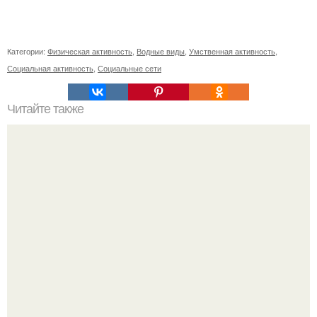
Категории:
Физическая активность
,
Водные виды
,
Умственная активность
,
Социальная активность
,
Социальные сети
Читайте также
Что такое сорт винограда Зариф
Все же слышали про вчерашнюю победу Бена аффлека
в "кто хочет стать миллионером?