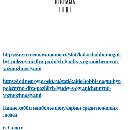
https://sovremennayamama.ru/stati/kakie-hobbi-mogut-
byt-poleznymi-dlya-pozhilyh-lyudey-s-ogranichennymi-
vozmozhnostyami
https://mdmstroyproekt.ru/stati/kakie-hobbi-mogut-byt-
poleznymi-dlya-pozhilyh-lyudey-s-ogranichennymi-
vozmozhnostyami
Какие хобби наиболее популярны среди пожилых
людей
6. Спорт