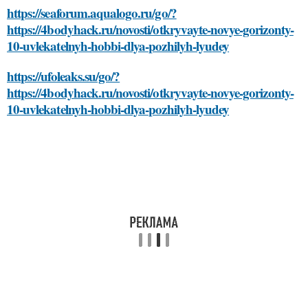
https://seaforum.aqualogo.ru/go/?
https://4bodyhack.ru/novosti/otkryvayte-novye-gorizonty-
10-uvlekatelnyh-hobbi-dlya-pozhilyh-lyudey
https://ufoleaks.su/go/?
https://4bodyhack.ru/novosti/otkryvayte-novye-gorizonty-
10-uvlekatelnyh-hobbi-dlya-pozhilyh-lyudey