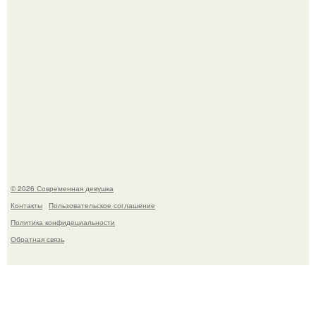
У юли Гаврилиной снова случился конфликт с комиком
Ильей Соболевым.
© 2026 Современная девушка
Контакты
Пользовательское соглашение
Политика конфидециальности
Обратная связь