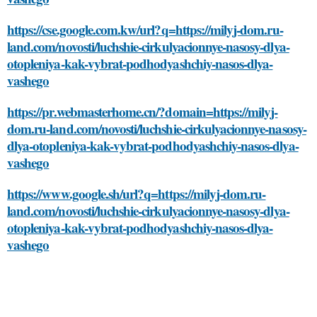
https://cse.google.com.kw/url?q=https://milyj-dom.ru-
land.com/novosti/luchshie-cirkulyacionnye-nasosy-dlya-
otopleniya-kak-vybrat-podhodyashchiy-nasos-dlya-
vashego
https://pr.webmasterhome.cn/?domain=https://milyj-
dom.ru-land.com/novosti/luchshie-cirkulyacionnye-nasosy-
dlya-otopleniya-kak-vybrat-podhodyashchiy-nasos-dlya-
vashego
https://www.google.sh/url?q=https://milyj-dom.ru-
land.com/novosti/luchshie-cirkulyacionnye-nasosy-dlya-
otopleniya-kak-vybrat-podhodyashchiy-nasos-dlya-
vashego