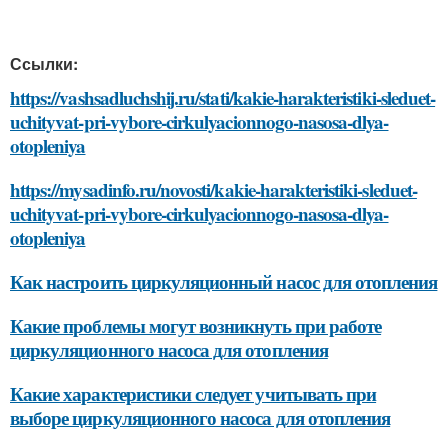
Ссылки:
https://vashsadluchshij.ru/stati/kakie-harakteristiki-sleduet-
uchityvat-pri-vybore-cirkulyacionnogo-nasosa-dlya-
otopleniya
https://mysadinfo.ru/novosti/kakie-harakteristiki-sleduet-
uchityvat-pri-vybore-cirkulyacionnogo-nasosa-dlya-
otopleniya
Как настроить циркуляционный насос для отопления
Какие проблемы могут возникнуть при работе
циркуляционного насоса для отопления
Какие характеристики следует учитывать при
выборе циркуляционного насоса для отопления