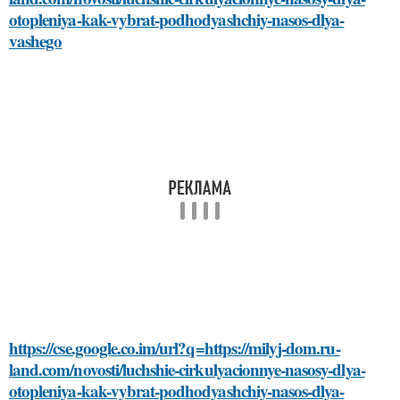
otopleniya-kak-vybrat-podhodyashchiy-nasos-dlya-
vashego
https://cse.google.co.im/url?q=https://milyj-dom.ru-
land.com/novosti/luchshie-cirkulyacionnye-nasosy-dlya-
otopleniya-kak-vybrat-podhodyashchiy-nasos-dlya-