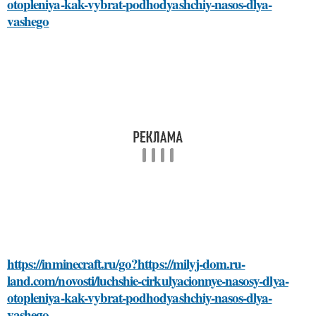
otopleniya-kak-vybrat-podhodyashchiy-nasos-dlya-
vashego
https://inminecraft.ru/go?https://milyj-dom.ru-
land.com/novosti/luchshie-cirkulyacionnye-nasosy-dlya-
otopleniya-kak-vybrat-podhodyashchiy-nasos-dlya-
vashego