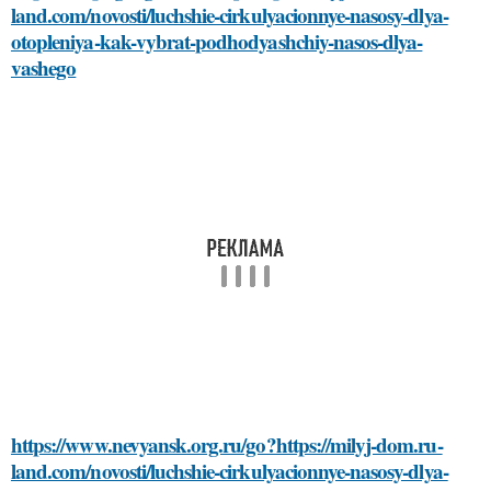
land.com/novosti/luchshie-cirkulyacionnye-nasosy-dlya-
otopleniya-kak-vybrat-podhodyashchiy-nasos-dlya-
vashego
https://www.nevyansk.org.ru/go?https://milyj-dom.ru-
land.com/novosti/luchshie-cirkulyacionnye-nasosy-dlya-