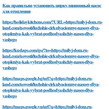
Как правильно установить циркуляционный насос
для отопления
https://holidaykitchens.com/?URL=https://milyj-dom.ru-
land.com/novosti/luchshie-cirkulyacionnye-nasosy-dlya-
otopleniya-kak-vybrat-podhodyashchiy-nasos-dlya-
vashego
https://kudago.com/go/?to=https://milyj-dom.ru-
land.com/novosti/luchshie-cirkulyacionnye-nasosy-dlya-
otopleniya-kak-vybrat-podhodyashchiy-nasos-dlya-
vashego
https://maps.google.bg/url?q=https://milyj-dom.ru-
land.com/novosti/luchshie-cirkulyacionnye-nasosy-dlya-
otopleniya-kak-vybrat-podhodyashchiy-nasos-dlya-
vashego
https://maps.google.vu/url?q=https://milyj-dom.ru-