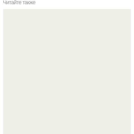
Читайте также
Какие инструменты необходимы для удаления волос в
интимных местах для мужчин
Слышали, что есть перед сном - это зло?