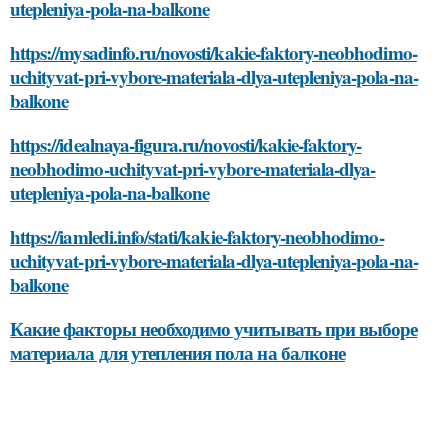
utepleniya-pola-na-balkone
https://mysadinfo.ru/novosti/kakie-faktory-neobhodimo-
uchityvat-pri-vybore-materiala-dlya-utepleniya-pola-na-
balkone
https://idealnaya-figura.ru/novosti/kakie-faktory-
neobhodimo-uchityvat-pri-vybore-materiala-dlya-
utepleniya-pola-na-balkone
https://iamledi.info/stati/kakie-faktory-neobhodimo-
uchityvat-pri-vybore-materiala-dlya-utepleniya-pola-na-
balkone
Какие факторы необходимо учитывать при выборе
материала для утепления пола на балконе