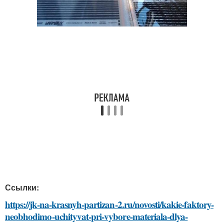
Ссылки:
https://jk-na-krasnyh-partizan-2.ru/novosti/kakie-faktory-
neobhodimo-uchityvat-pri-vybore-materiala-dlya-