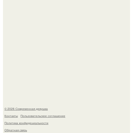
Гарик Харламов, известный комик и актер озвучивания,
недавно оказался в центре внимания из-за своей
работы над озвучкой мультфильма про колобка.
Лишь в том случае, если есть в истории моды идеал, то
это Синди Кроуфорд.
© 2026 Современная девушка
Контакты
Пользовательское соглашение
Политика конфидециальности
Обратная связь