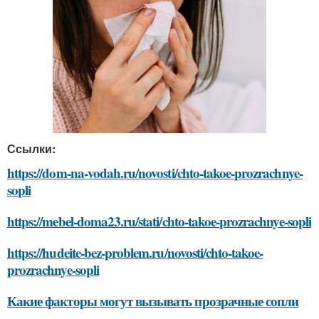
Ссылки:
https://dom-na-vodah.ru/novosti/chto-takoe-prozrachnye-
sopli
https://mebel-doma23.ru/stati/chto-takoe-prozrachnye-sopli
https://hudeite-bez-problem.ru/novosti/chto-takoe-
prozrachnye-sopli
Какие факторы могут вызывать прозрачные сопли