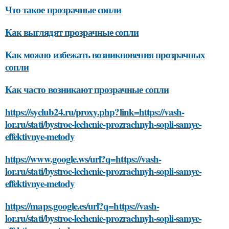
Что такое прозрачные сопли
Как выглядят прозрачные сопли
Как можно избежать возникновения прозрачных
сопли
Как часто возникают прозрачные сопли
https://syclub24.ru/proxy.php?link=https://vash-
lor.ru/stati/bystroe-lechenie-prozrachnyh-sopli-samye-
effektivnye-metody
https://www.google.ws/url?q=https://vash-
lor.ru/stati/bystroe-lechenie-prozrachnyh-sopli-samye-
effektivnye-metody
https://maps.google.es/url?q=https://vash-
lor.ru/stati/bystroe-lechenie-prozrachnyh-sopli-samye-