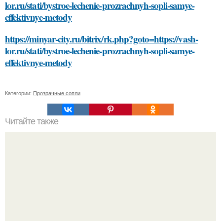
lor.ru/stati/bystroe-lechenie-prozrachnyh-sopli-samye-
effektivnye-metody
https://minyar-city.ru/bitrix/rk.php?goto=https://vash-
lor.ru/stati/bystroe-lechenie-prozrachnyh-sopli-samye-
effektivnye-metody
Категории:
Прозрачные сопли
Читайте также
Какие инструменты необходимы для удаления волос в