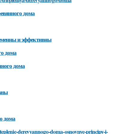
ревянного дома
ременны и эффективны
го дома
нного дома
вны
о дома
teplenie-derevyannogo-doma-osnovnye-principy-i-