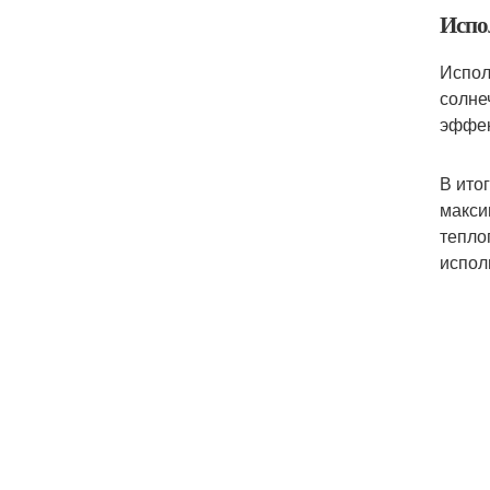
Испо
Испол
солне
эффек
В ито
макси
тепло
испол