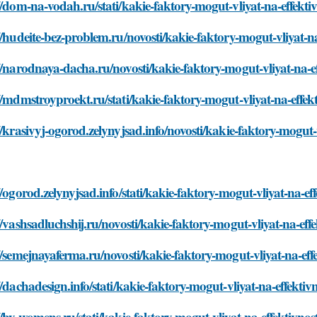
//dom-na-vodah.ru/stati/kakie-faktory-mogut-vliyat-na-effek
//hudeite-bez-problem.ru/novosti/kakie-faktory-mogut-vliyat-
//narodnaya-dacha.ru/novosti/kakie-faktory-mogut-vliyat-na-
//mdmstroyproekt.ru/stati/kakie-faktory-mogut-vliyat-na-eff
//krasivyj-ogorod.zelynyjsad.info/novosti/kakie-faktory-mogut
//ogorod.zelynyjsad.info/stati/kakie-faktory-mogut-vliyat-na-
//vashsadluchshij.ru/novosti/kakie-faktory-mogut-vliyat-na-e
//semejnayaferma.ru/novosti/kakie-faktory-mogut-vliyat-na-e
//dachadesign.info/stati/kakie-faktory-mogut-vliyat-na-effek
//by-womens.ru/stati/kakie-faktory-mogut-vliyat-na-effektivn