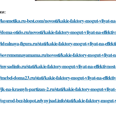
ки:
//kosmetika.ru-best.com/novosti/kakie-faktory-mogut-vliyat-n
//doma-otido.ru/novosti/kakie-faktory-mogut-vliyat-na-effek
//idealnaya-figura.ru/stati/kakie-faktory-mogut-vliyat-na-eff
://sovremennayamama.ru/novosti/kakie-faktory-mogut-vliyat-n
//mysadinfo.ru/stati/kakie-faktory-mogut-vliyat-na-effektivn
//mebel-doma23.ru/stati/kakie-faktory-mogut-vliyat-na-effek
//jk-na-krasnyh-partizan-2.ru/stati/kakie-faktory-mogut-vliy
//ogorod-bez-hlopot.zelynyjsad.info/stati/kakie-faktory-mogut-