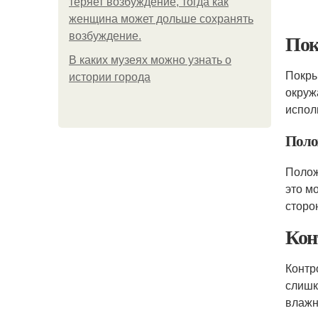
теряет возбуждение, тогда как
женщина может дольше сохранять
Пок
возбуждение.
В каких музеях можно узнать о
Покры
истории города
окруж
испол
Поло
Полож
это м
сторо
Кон
Контр
слишк
влажн