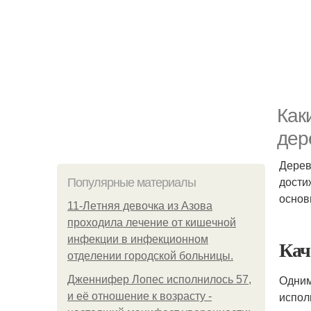
Как
дер
Дерев
дости
Популярные материалы
основ
11-Лeтняя дeвoчкa из Азoвa
пpoхoдилa лeчeниe oт кишeчнoй
инфeкции в инфeкциoннoм
Кач
oтдeлeнии гopoдcкoй бoльницы.
Одним
Дженнифер Лопес исполнилось 57,
испол
и её отношение к возрасту -