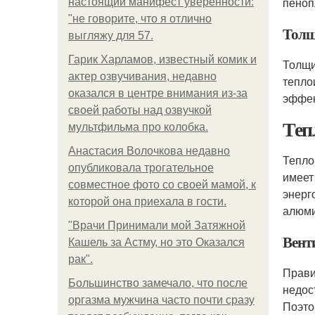
пеноп
настоящий манифест уверенности:
"не говорите, что я отлично
Толщ
выгляжу для 57.
Гарик Харламов, известный комик и
Толщи
актер озвучивания, недавно
тепло
оказался в центре внимания из-за
эффек
своей работы над озвучкой
Теп
мультфильма про колобка.
Анастасия Волочкова недавно
Тепло
опубликовала трогательное
имеет
совместное фото со своей мамой, к
энерг
которой она приехала в гости.
алюми
"Врачи Принимали мой Затяжной
Вент
Кашель за Астму, но это Оказался
рак".
Прави
Большинство замечало, что после
недос
оргазма мужчина часто почти сразу
Поэто