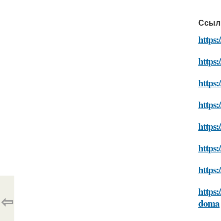
Ссыл
https:
https:
https:
https
https:
https:
https:
https:
⇦
doma