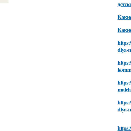
детск
Какие
Какие
https:
dlya-
https:
komna
https:
malch
https:
dlya-
https: