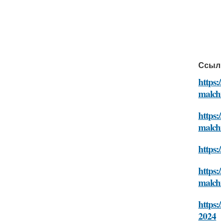
Ссыл
https:
malch
https:
malch
https:
https:
malch
https:
2024