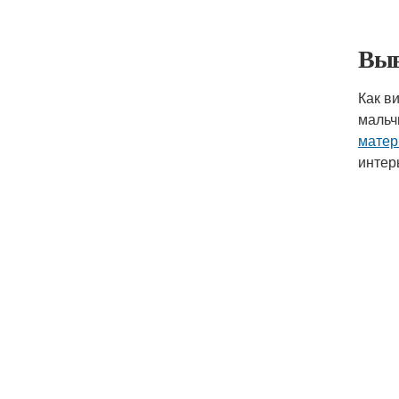
Выв
Как в
мальч
мате
интер