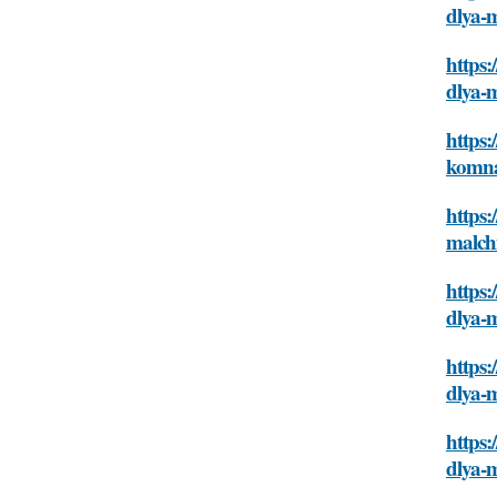
dlya-
https:
dlya-
https:
komna
https:
malch
https:
dlya-
https:
dlya-
https:
dlya-