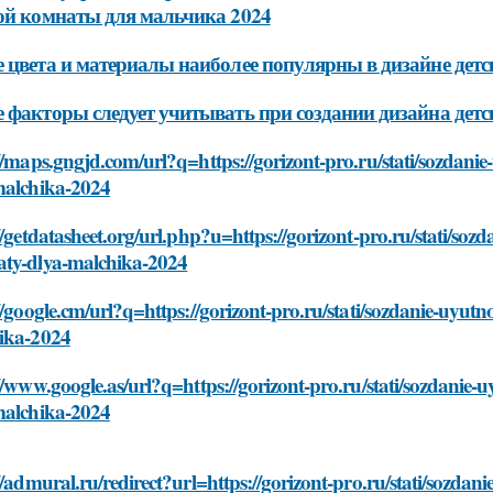
ой комнаты для мальчика 2024
 цвета и материалы наиболее популярны в дизайне дет
 факторы следует учитывать при создании дизайна дет
//maps.gngjd.com/url?q=https://gorizont-pro.ru/stati/sozdan
malchika-2024
//getdatasheet.org/url.php?u=https://gorizont-pro.ru/stati/so
ty-dlya-malchika-2024
//google.cm/url?q=https://gorizont-pro.ru/stati/sozdanie-uyu
ika-2024
//www.google.as/url?q=https://gorizont-pro.ru/stati/sozdanie
malchika-2024
//admural.ru/redirect?url=https://gorizont-pro.ru/stati/sozd