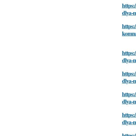
https:
dlya-
https:
komna
https:
dlya-
https:
dlya-
https:
dlya-
https:
dlya-
https: