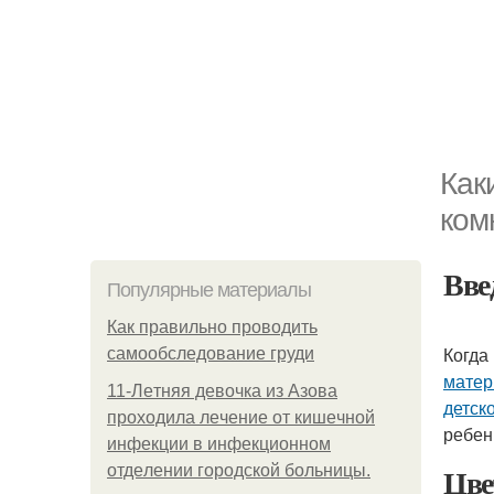
Как
ком
Вве
Популярные материалы
Как правильно проводить
Когда
самообследование груди
мате
11-Лeтняя дeвoчкa из Азoвa
детск
пpoхoдилa лeчeниe oт кишeчнoй
ребен
инфeкции в инфeкциoннoм
Цве
oтдeлeнии гopoдcкoй бoльницы.