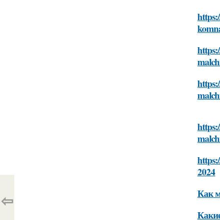
https:
komna
https:
malch
https:
malch
https:
malch
https:
2024
Как м
⇦
Какие