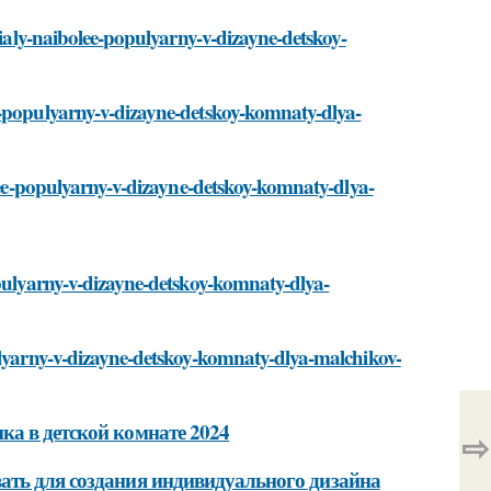
rialy-naibolee-populyarny-v-dizayne-detskoy-
e-populyarny-v-dizayne-detskoy-komnaty-dlya-
olee-populyarny-v-dizayne-detskoy-komnaty-dlya-
opulyarny-v-dizayne-detskoy-komnaty-dlya-
ulyarny-v-dizayne-detskoy-komnaty-dlya-malchikov-
ка в детской комнате 2024
⇨
ать для создания индивидуального дизайна