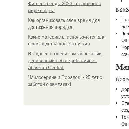
Фитнес-тренды 2023: что нового в
В 202
мире спорта
Гол
Как организовать свое время для
иде
достижения порядка
Зел
Какие материалы используются для
Он 
производства поясов вулкан
Чер
соч
В Сиднее возвели самый высокий
деревянный небоскреб в мире -
Мат
Atlassian Central.
"Милосердие и Порядок" - 25 лет с
В 202
заботой о земляках!
Дер
уст
Сте
соз
Тек
Он 