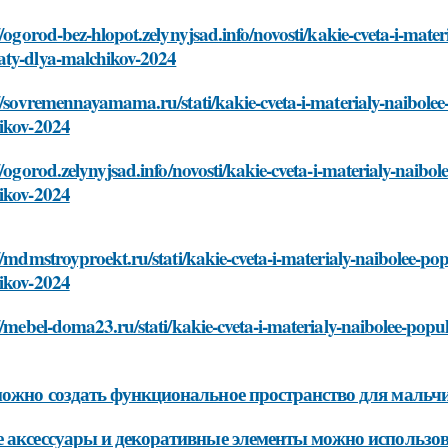
//ogorod-bez-hlopot.zelynyjsad.info/novosti/kakie-cveta-i-mate
ty-dlya-malchikov-2024
//sovremennayamama.ru/stati/kakie-cveta-i-materialy-naibole
ikov-2024
//ogorod.zelynyjsad.info/novosti/kakie-cveta-i-materialy-naib
ikov-2024
//mdmstroyproekt.ru/stati/kakie-cveta-i-materialy-naibolee-p
ikov-2024
//mebel-doma23.ru/stati/kakie-cveta-i-materialy-naibolee-pop
ожно создать функциональное пространство для мальчи
 аксессуары и декоративные элементы можно использов