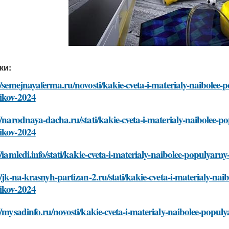
ки:
//semejnayaferma.ru/novosti/kakie-cveta-i-materialy-naibolee
ikov-2024
//narodnaya-dacha.ru/stati/kakie-cveta-i-materialy-naibolee-
ikov-2024
//iamledi.info/stati/kakie-cveta-i-materialy-naibolee-populya
//jk-na-krasnyh-partizan-2.ru/stati/kakie-cveta-i-materialy-n
ikov-2024
//mysadinfo.ru/novosti/kakie-cveta-i-materialy-naibolee-popu