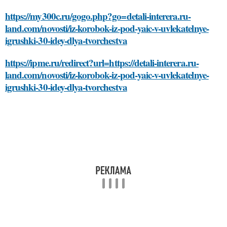
https://my300c.ru/gogo.php?go=detali-interera.ru-
land.com/novosti/iz-korobok-iz-pod-yaic-v-uvlekatelnye-
igrushki-30-idey-dlya-tvorchestva
https://ipme.ru/redirect?url=https://detali-interera.ru-
land.com/novosti/iz-korobok-iz-pod-yaic-v-uvlekatelnye-
igrushki-30-idey-dlya-tvorchestva