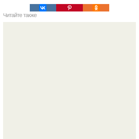
Читайте также
Что такое низкоуглеводная диета
Все же слышали про вчерашнюю победу Бена аффлека
в "кто хочет стать миллионером?