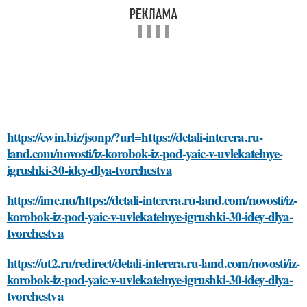
https://ewin.biz/jsonp/?url=https://detali-interera.ru-
land.com/novosti/iz-korobok-iz-pod-yaic-v-uvlekatelnye-
igrushki-30-idey-dlya-tvorchestva
https://ime.nu/https://detali-interera.ru-land.com/novosti/iz-
korobok-iz-pod-yaic-v-uvlekatelnye-igrushki-30-idey-dlya-
tvorchestva
https://ut2.ru/redirect/detali-interera.ru-land.com/novosti/iz-
korobok-iz-pod-yaic-v-uvlekatelnye-igrushki-30-idey-dlya-
tvorchestva