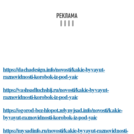
https://dachadesign.info/novosti/kakie-byvayut-
raznovidnosti-korobok-iz-pod-yaic
https://vashsadluchshij.ru/novosti/kakie-byvayut-
raznovidnosti-korobok-iz-pod-yaic
https://ogorod-bez-hlopot.zelynyjsad.info/novosti/kakie-
byvayut-raznovidnosti-korobok-iz-pod-yaic
https://mysadinfo.ru/novosti/kakie-byvayut-raznovidnosti-