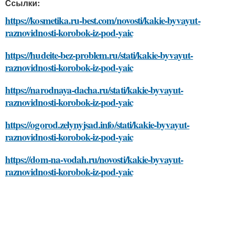
Ссылки:
https://kosmetika.ru-best.com/novosti/kakie-byvayut-
raznovidnosti-korobok-iz-pod-yaic
https://hudeite-bez-problem.ru/stati/kakie-byvayut-
raznovidnosti-korobok-iz-pod-yaic
https://narodnaya-dacha.ru/stati/kakie-byvayut-
raznovidnosti-korobok-iz-pod-yaic
https://ogorod.zelynyjsad.info/stati/kakie-byvayut-
raznovidnosti-korobok-iz-pod-yaic
https://dom-na-vodah.ru/novosti/kakie-byvayut-
raznovidnosti-korobok-iz-pod-yaic