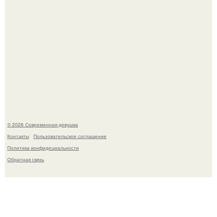
У юли Гаврилиной снова случился конфликт с комиком
Ильей Соболевым.
© 2026 Современная девушка
Контакты
Пользовательское соглашение
Политика конфидециальности
Обратная связь