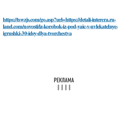
https://tswzjs.com/go.asp?url=https://detali-interera.ru-
land.com/novosti/iz-korobok-iz-pod-yaic-v-uvlekatelnye-
igrushki-30-idey-dlya-tvorchestva