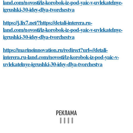
land.com/novosti/iz-korobok-iz-pod-yaic-v-uvlekatelnye-
igrushki-30-idey-dlya-tvorchestva
https://j.lix7.net/?https://detali-interera.ru-
land.com/novosti/iz-korobok-iz-pod-yaic-v-uvlekatelnye-
igrushki-30-idey-dlya-tvorchestva
https://marineinnovation.ru/redirect?url=//detali-
interera.ru-land.com/novosti/iz-korobok-iz-pod-yaic-v-
uvlekatelnye-igrushki-30-idey-dlya-tvorchestva