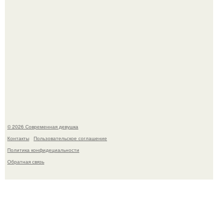
Настя Макаревич и её бывший супруг поженились на
борту круизного лайнера.
© 2026 Современная девушка
Контакты
Пользовательское соглашение
Политика конфидециальности
Обратная связь