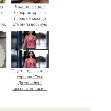
ев
Джастин и хейли
 в
бибер, которые в
прошлом месяце
ов.
отметили восьмую
годовщину
помолвки, показали
новые фото с
совместного
отдыха.
Спустя годы актеры
хоррора "Тело
Дженнифер"
сильно изменились,
пройдя путь от
подростковых
кумиров до