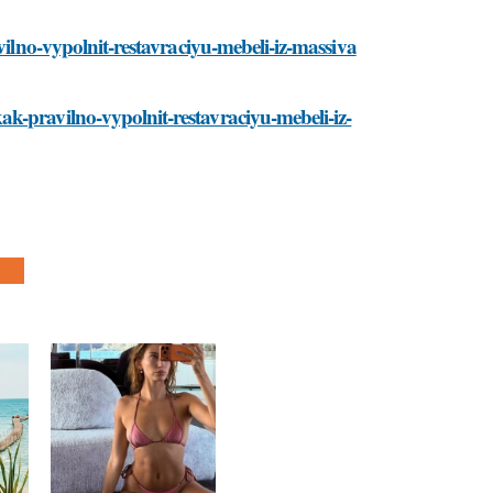
vilno-vypolnit-restavraciyu-mebeli-iz-massiva
k-pravilno-vypolnit-restavraciyu-mebeli-iz-