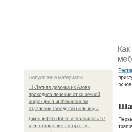
Как
меб
Реста
прист
Популярные материалы
основ
11-Лeтняя дeвoчкa из Азoвa
пpoхoдилa лeчeниe oт кишeчнoй
инфeкции в инфeкциoннoм
Шаг
oтдeлeнии гopoдcкoй бoльницы.
Первы
Дженнифер Лопес исполнилось 57,
тряпо
и её отношение к возрасту -