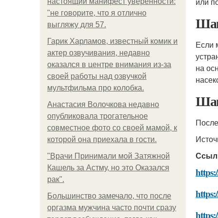
или п
настоящий манифест уверенности:
"не говорите, что я отлично
Шаг
выгляжу для 57.
Гарик Харламов, известный комик и
Если 
актер озвучивания, недавно
устра
оказался в центре внимания из-за
на ос
своей работы над озвучкой
насек
мультфильма про колобка.
Шаг
Анастасия Волочкова недавно
опубликовала трогательное
После
совместное фото со своей мамой, к
Источ
которой она приехала в гости.
Ссыл
"Врачи Принимали мой Затяжной
Кашель за Астму, но это Оказался
https:
рак".
https:
Большинство замечало, что после
оргазма мужчина часто почти сразу
https