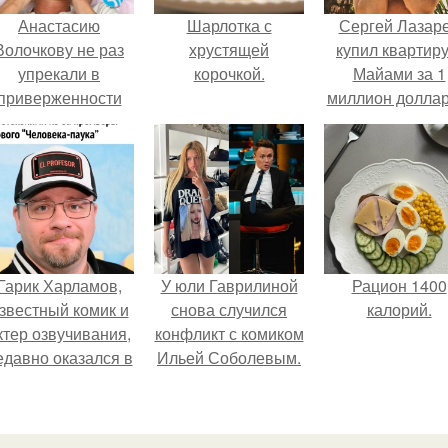
Анастасию
Шарлотка с
Сергей Лазар
Волочкову не раз
хрустящей
купил квартиру
упрекали в
корочкой.
Майами за 1
приверженности
миллион доллар
старевшим бьюти -
процедурам.
Гарик Харламов,
У юли Гаврилиной
Рацион 1400
звестный комик и
снова случился
калорий.
ктер озвучивания,
конфликт с комиком
едавно оказался в
Ильей Соболевым.
центре внимания
з-за своей работы
над озвучкой