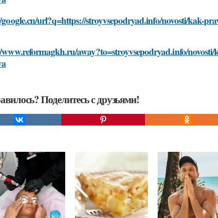
//google.cn/url?q=https://stroyvsepodryad.info/novosti/kak-pra
//www.reformagkh.ru/away?to=stroyvsepodryad.info/novosti/ka
va
авилось? Поделитесь с друзьями!