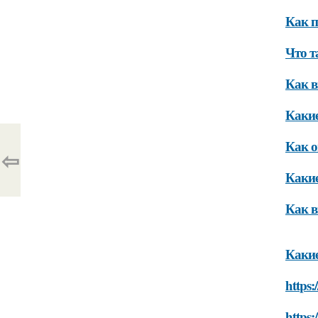
Как п
Что т
Как в
Какие
Как о
⇦
Какие
Как в
Какие
https:
https: