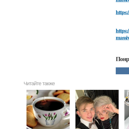
https:
https:
massi
Понр
Читайте также