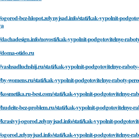
//ogorod-bez-hlopot.zelynyjsad.info/stati/kak-vypolnit-podgotov
va
//dachadesign.info/novosti/kak-vypolnit-podgotovitelnye-rabot
//doma-otido.ru
//vashsadluchshij.ru/stati/kak-vypolnit-podgotovitelnye-raboty
//by-womens.ru/stati/kak-vypolnit-podgotovitelnye-raboty-pere
//kosmetika.ru-best.com/stati/kak-vypolnit-podgotovitelnye-rab
//hudeite-bez-problem.ru/stati/kak-vypolnit-podgotovitelnye-ra
//krasivyj-ogorod.zelynyjsad.info/stati/kak-vypolnit-podgotovi
//ogorod.zelynyjsad.info/stati/kak-vypolnit-podgotovitelnye-ra