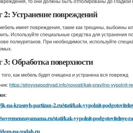
овреждения, то они должны быть отполированы до гладкой 
 2: Устранение повреждений
мебель имеет повреждения, такие как трещины, выбоины и
нить. Используйте специальные средства для устранения по
нове полиуретанов. При необходимости, используйте специ
омых.
 3: Обработка поверхности
 того, как мебель будет очищена и устранена вся поврежд
ник:
https://stroyvsepodryad.info/novosti/kak-pravilno-vypolnit-
ки:
//jk-na-krasnyh-partizan-2.ru/stati/kak-vypolnit-podgotoviteln
//sovremennayamama.ru/stati/kak-vypolnit-podgotovitelnye-rab
://dom-na-vodah.ru