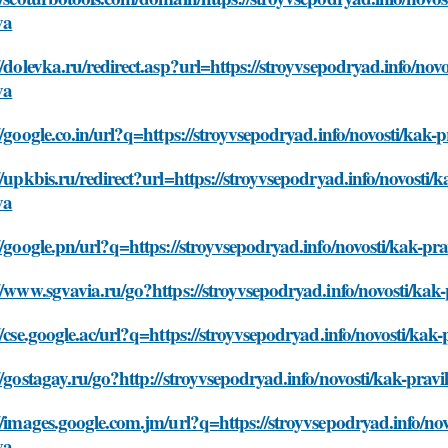
va
//dolevka.ru/redirect.asp?url=https://stroyvsepodryad.info/novo
va
//google.co.in/url?q=https://stroyvsepodryad.info/novosti/kak-
//upkbis.ru/redirect?url=https://stroyvsepodryad.info/novosti/k
va
//google.pn/url?q=https://stroyvsepodryad.info/novosti/kak-pra
//www.sgvavia.ru/go?https://stroyvsepodryad.info/novosti/kak-
//cse.google.ac/url?q=https://stroyvsepodryad.info/novosti/kak
//gostagay.ru/go?http://stroyvsepodryad.info/novosti/kak-pravi
//images.google.com.jm/url?q=https://stroyvsepodryad.info/nov
va