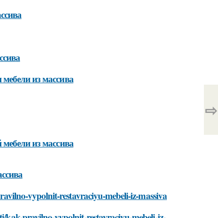
ассива
ссива
 мебели из массива
⇨
 мебели из массива
ассива
pravilno-vypolnit-restavraciyu-mebeli-iz-massiva
i/kak-pravilno-vypolnit-restavraciyu-mebeli-iz-