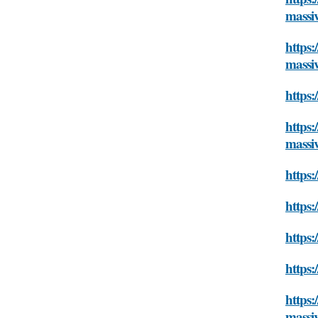
massi
https:
massi
https:
https:
massi
https:
https:
https:
https:
https:
massi