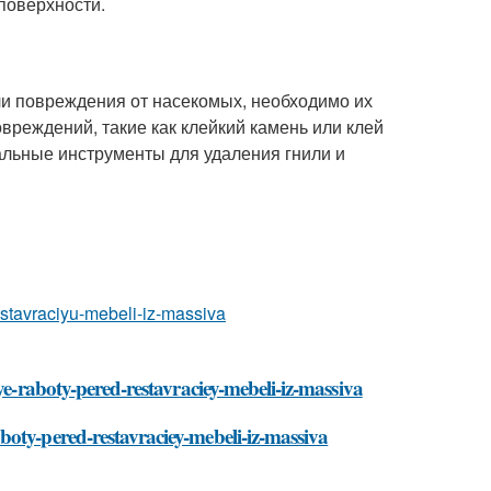
поверхности.
ли повреждения от насекомых, необходимо их
вреждений, такие как клейкий камень или клей
альные инструменты для удаления гнили и
restavraciyu-mebeli-iz-massiva
ye-raboty-pered-restavraciey-mebeli-iz-massiva
oty-pered-restavraciey-mebeli-iz-massiva