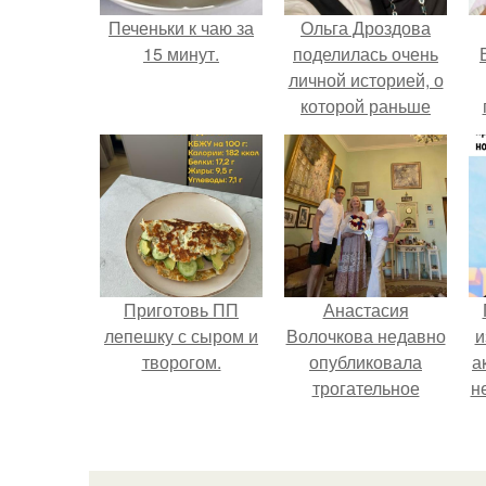
Печеньки к чаю за
Ольга Дроздова
15 минут.
поделилась очень
личной историей, о
которой раньше
почти не говорила.
у
Приготовь ПП
Анастасия
лепешку с сыром и
Волочкова недавно
и
творогом.
опубликовала
а
трогательное
н
совместное фото
со своей мамой, к
и
которой она