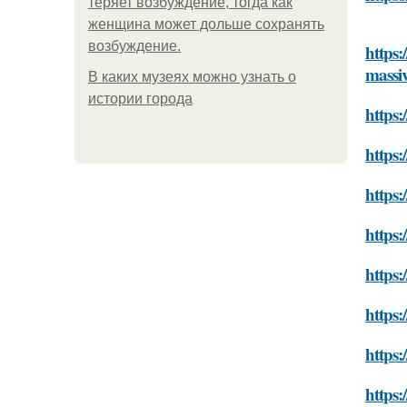
теряет возбуждение, тогда как
женщина может дольше сохранять
возбуждение.
https:
massi
В каких музеях можно узнать о
истории города
https:
https:
https:
https:
https:
https:
https:
https: