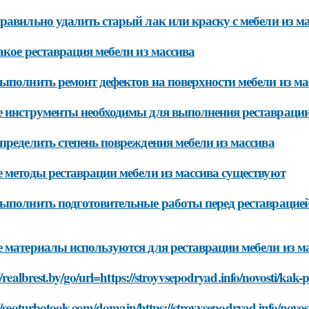
равильно удалить старый лак или краску с мебели из м
акое реставрация мебели из массива
ыполнить ремонт дефектов на поверхности мебели из ма
 инструменты необходимы для выполнения реставрации
пределить степень повреждения мебели из массива
 методы реставрации мебели из массива существуют
ыполнить подготовительные работы перед реставрацией
 материалы используются для реставрации мебели из м
//realbrest.by/go/url=https://stroyvsepodryad.info/novosti/kak-
//seoturbotools.com/domain/https://stroyvsepodryad.info/novost