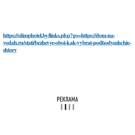
https://olimphotel.by/links.php?go=https://dom-na-
vodah.ru/stati/bezhevye-oboi-kak-vybrat-podhodyashchie-
shtory