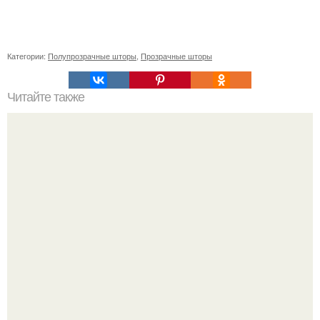
Категории:
Полупрозрачные шторы
,
Прозрачные шторы
Читайте также
Мастерство в деталях: как правильно использовать
невидимки для заколотывания волос