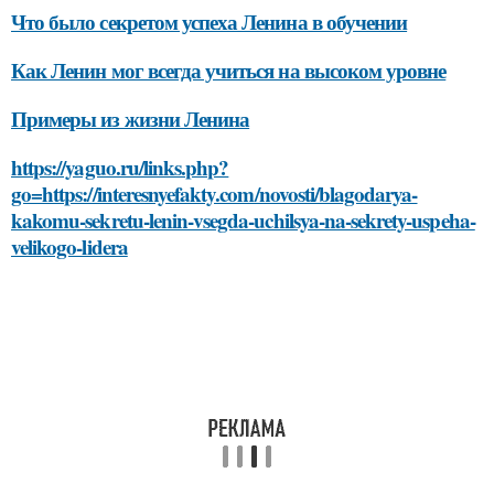
Что было секретом успеха Ленина в обучении
Как Ленин мог всегда учиться на высоком уровне
Примеры из жизни Ленина
https://yaguo.ru/links.php?
go=https://interesnyefakty.com/novosti/blagodarya-
kakomu-sekretu-lenin-vsegda-uchilsya-na-sekrety-uspeha-
velikogo-lidera