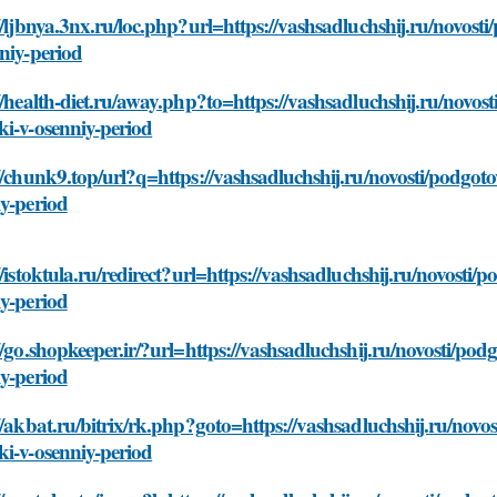
//ljbnya.3nx.ru/loc.php?url=https://vashsadluchshij.ru/novos
niy-period
//health-diet.ru/away.php?to=https://vashsadluchshij.ru/novo
i-v-osenniy-period
//chunk9.top/url?q=https://vashsadluchshij.ru/novosti/podgot
y-period
//istoktula.ru/redirect?url=https://vashsadluchshij.ru/novosti
y-period
//go.shopkeeper.ir/?url=https://vashsadluchshij.ru/novosti/po
y-period
//akbat.ru/bitrix/rk.php?goto=https://vashsadluchshij.ru/nov
i-v-osenniy-period