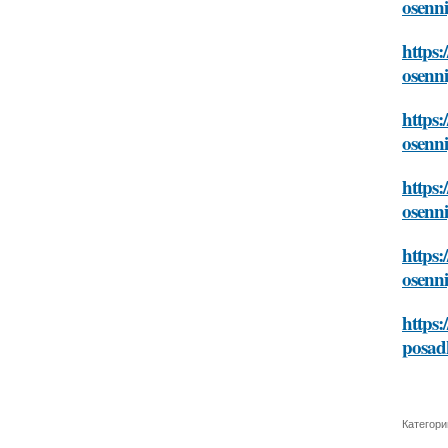
osenni
https:
osenni
https:
osenni
https:
osenni
https:
osenni
https:
posadk
Категори