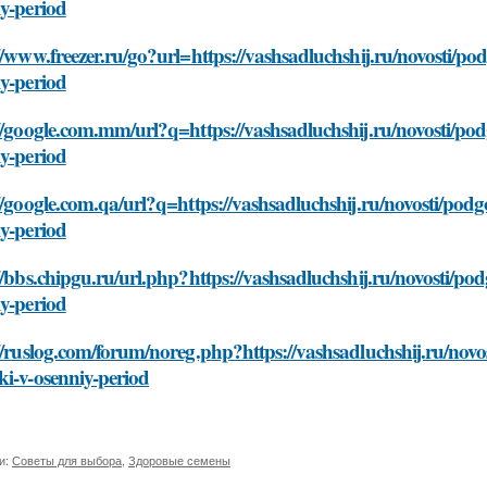
y-period
//www.freezer.ru/go?url=https://vashsadluchshij.ru/novosti/p
y-period
//google.com.mm/url?q=https://vashsadluchshij.ru/novosti/po
y-period
//google.com.qa/url?q=https://vashsadluchshij.ru/novosti/pod
y-period
//bbs.chipgu.ru/url.php?https://vashsadluchshij.ru/novosti/p
y-period
//ruslog.com/forum/noreg.php?https://vashsadluchshij.ru/nov
i-v-osenniy-period
и:
Советы для выбора
,
Здоровые семены