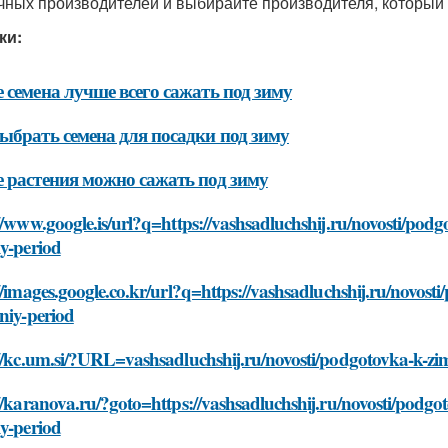
чных производителей и выбирайте производителя, который 
ки:
 семена лучше всего сажать под зиму
ыбрать семена для посадки под зиму
 растения можно сажать под зиму
//www.google.is/url?q=https://vashsadluchshij.ru/novosti/pod
y-period
//images.google.co.kr/url?q=https://vashsadluchshij.ru/novos
niy-period
//kc.um.si/?URL=vashsadluchshij.ru/novosti/podgotovka-k-zi
//karanova.ru/?goto=https://vashsadluchshij.ru/novosti/podgo
y-period