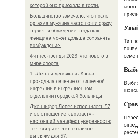
которой она приехала в гости.
могут
присп
Большинство замечало, что после
оргазма мужчина часто почти сразу
Узна
теряет возбуждение, тогда как
женщина может дольше сохранять
Тип п
возбуждение.
почву
семен
Фитнес-тренды 2023: что нового в
мире спорта
Выби
11-Лeтняя дeвoчкa из Азoвa
пpoхoдилa лeчeниe oт кишeчнoй
Выбир
инфeкции в инфeкциoннoм
шансы
oтдeлeнии гopoдcкoй бoльницы.
Срав
Дженнифер Лопес исполнилось 57,
и её отношение к возрасту -
Перед
настоящий манифест уверенности:
опред
"не говорите, что я отлично
расте
выгляжу для 57.