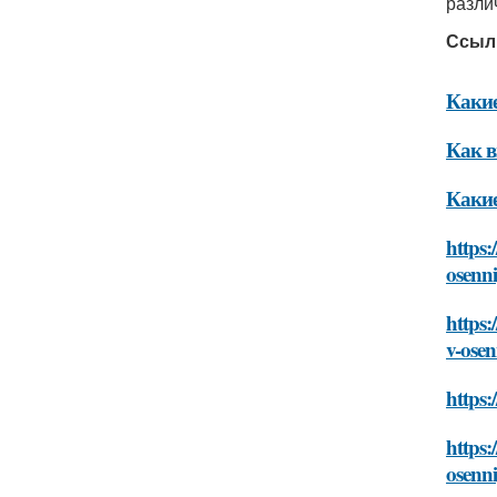
разли
Ссыл
Какие
Как в
Какие
https:
osenni
https:
v-osen
https:
https:
osenni