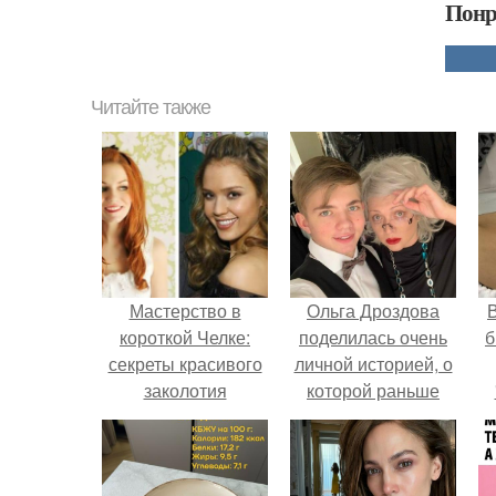
Понр
Читайте также
Мастерство в
Ольга Дроздова
В
короткой Челке:
поделилась очень
б
секреты красивого
личной историей, о
заколотия
которой раньше
почти не говорила.