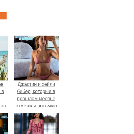
ев
Джастин и хейли
 в
бибер, которые в
прошлом месяце
ов.
отметили восьмую
годовщину
помолвки, показали
новые фото с