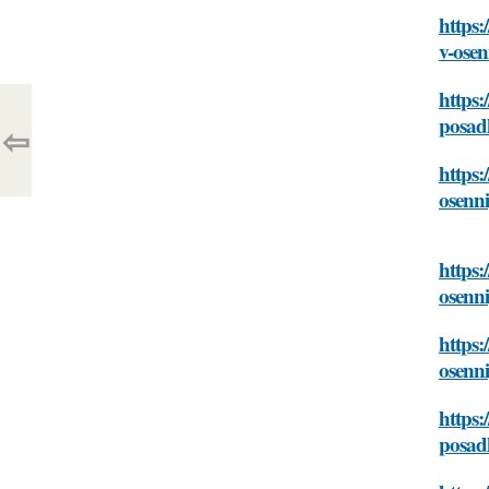
https:
v-osen
https:
posadk
⇦
https:
osenni
https:
osenni
https:
osenni
https:
posadk