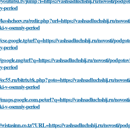
//youtubu.tv/jump?l=https://vashsadluchshij.ru/novosti/podgo
y-period
//koshcheev.ru/redir.php?url=https://vashsadluchshij.ru/novo
i-v-osenniy-period
//cse.google.tg/url?q=https://vashsadluchshij.ru/novosti/podg
y-period
//google.mg/url?q=https://vashsadluchshij.ru/novosti/podgoto
y-period
//ec55.ru/bitrix/rk.php?goto=https://vashsadluchshij.ru/novos
i-v-osenniy-period
//maps.google.com.pe/url?q=https://vashsadluchshij.ru/novost
i-v-osenniy-period
//wistasinn.co.tz/?URL=https://vashsadluchshij.ru/novosti/po