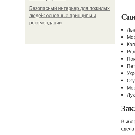
Безопасный интерьер для пожилых
Спи
людей: основные принципы и
рекомендации
Льн
Мо
Кап
Ред
По
Пе
Укр
Огу
Мо
Лук
Зак
Выбо
сдела