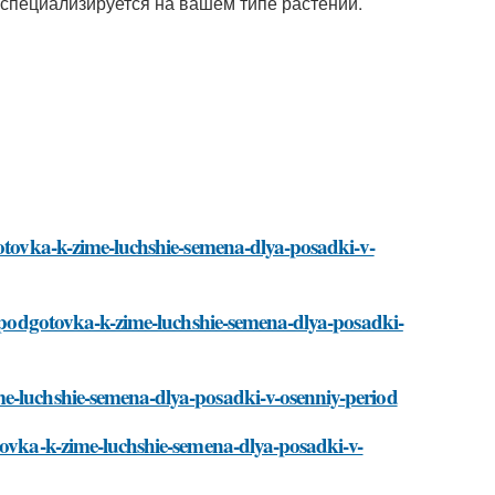
специализируется на вашем типе растений.
gotovka-k-zime-luchshie-semena-dlya-posadki-v-
ti/podgotovka-k-zime-luchshie-semena-dlya-posadki-
me-luchshie-semena-dlya-posadki-v-osenniy-period
tovka-k-zime-luchshie-semena-dlya-posadki-v-