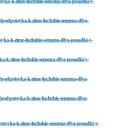
tovka-k-zime-luchshie-semena-dlya-posadki-v-
sti/podgotovka-k-zime-luchshie-semena-dlya-
otovka-k-zime-luchshie-semena-dlya-posadki-v-
vka-k-zime-luchshie-semena-dlya-posadki-v-
ti/podgotovka-k-zime-luchshie-semena-dlya-
i/podgotovka-k-zime-luchshie-semena-dlya-
dgotovka-k-zime-luchshie-semena-dlya-posadki-v-