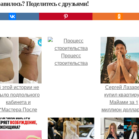
авилось? Поделитесь с друзьями!
Процесс
строительства
 этой истории не
Сергей Лазар
ыло подпольного
купил квартиру
кабинета и
Майами за 1
"Мастера После
миллион доллар
Двухнедельных
Курсов".