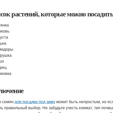
сок растений, которые можно посадить
янка
рковь
уста
ька
мидоры
трушка
оп
рец
рковка
лючение
р семян
для посадки под зиму
может быть непростым, но ес
ть правильный выбор. Не забудьте учесть климат, тип поч