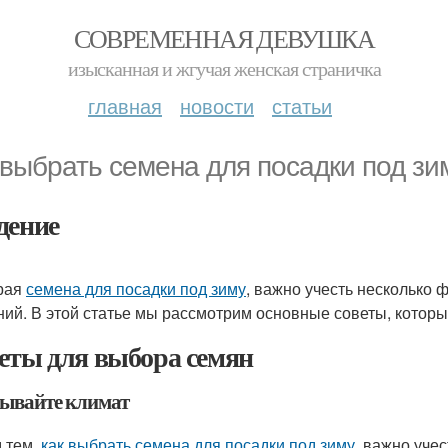
СОВРЕМЕННАЯ ДЕВУШКА
изысканная и жгучая женская страничка
главная
новости
статьи
 выбрать семена для посадки под зи
дение
рая
семена для посадки под зиму
, важно учесть несколько ф
ний. В этой статье мы рассмотрим основные советы, котор
еты для выбора семян
ывайте климат
 тем,
как выбрать семена для посадки под зиму
, важно уче