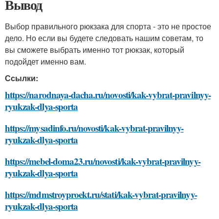
Вывод
Выбор правильного рюкзака для спорта - это не простое
дело. Но если вы будете следовать нашим советам, то
вы сможете выбрать именно тот рюкзак, который
подойдет именно вам.
Ссылки:
https://narodnaya-dacha.ru/novosti/kak-vybrat-pravilnyy-
ryukzak-dlya-sporta
https://mysadinfo.ru/novosti/kak-vybrat-pravilnyy-
ryukzak-dlya-sporta
https://mebel-doma23.ru/novosti/kak-vybrat-pravilnyy-
ryukzak-dlya-sporta
https://mdmstroyproekt.ru/stati/kak-vybrat-pravilnyy-
ryukzak-dlya-sporta