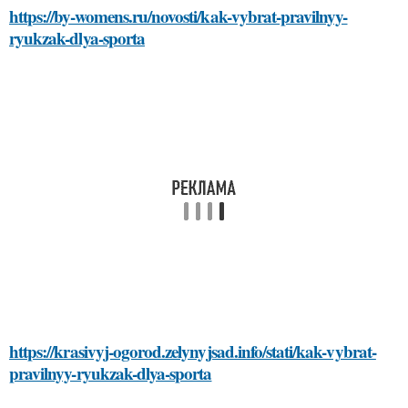
https://by-womens.ru/novosti/kak-vybrat-pravilnyy-
ryukzak-dlya-sporta
https://krasivyj-ogorod.zelynyjsad.info/stati/kak-vybrat-
pravilnyy-ryukzak-dlya-sporta