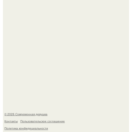
Итальяно веро: Орнелла мути упаковала чемоданы и
готовится обзавестись красным паспортом.
Лишь в том случае, если есть в истории моды идеал, то
это Синди Кроуфорд.
© 2026 Современная девушка
Контакты
Пользовательское соглашение
Политика конфидециальности