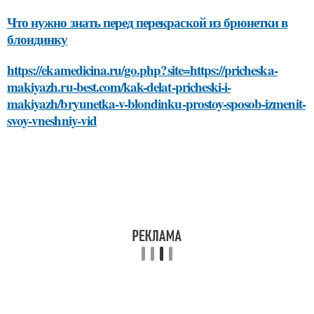
Что нужно знать перед перекраской из брюнетки в
блондинку
https://ekamedicina.ru/go.php?site=https://pricheska-
makiyazh.ru-best.com/kak-delat-pricheski-i-
makiyazh/bryunetka-v-blondinku-prostoy-sposob-izmenit-
svoy-vneshniy-vid