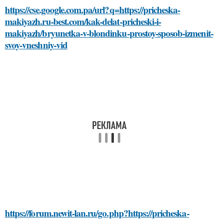
https://cse.google.com.pa/url?q=https://pricheska-
makiyazh.ru-best.com/kak-delat-pricheski-i-
makiyazh/bryunetka-v-blondinku-prostoy-sposob-izmenit-
svoy-vneshniy-vid
https://forum.newit-lan.ru/go.php?https://pricheska-