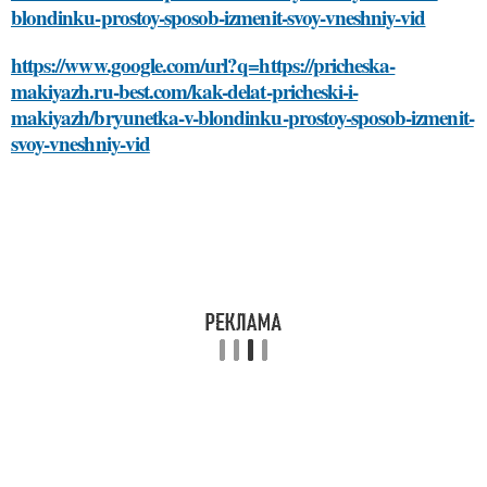
blondinku-prostoy-sposob-izmenit-svoy-vneshniy-vid
https://www.google.com/url?q=https://pricheska-
makiyazh.ru-best.com/kak-delat-pricheski-i-
makiyazh/bryunetka-v-blondinku-prostoy-sposob-izmenit-
svoy-vneshniy-vid