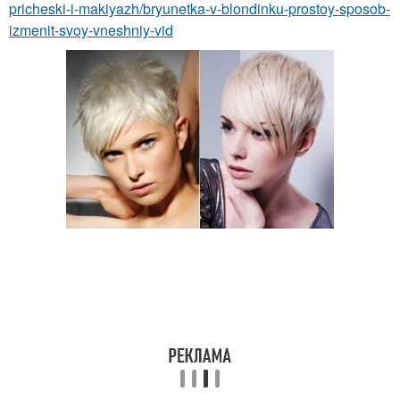
pricheski-i-makiyazh/bryunetka-v-blondinku-prostoy-sposob-
izmenit-svoy-vneshniy-vid