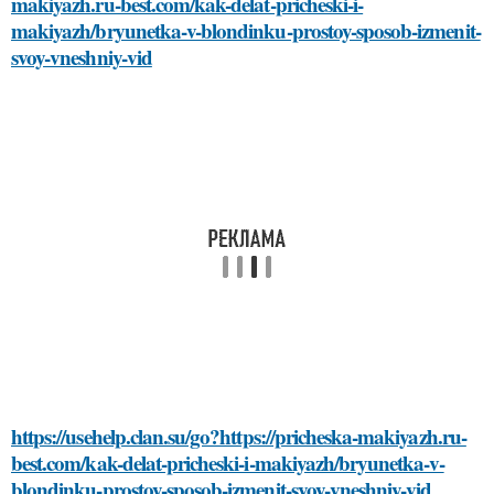
makiyazh.ru-best.com/kak-delat-pricheski-i-
makiyazh/bryunetka-v-blondinku-prostoy-sposob-izmenit-
svoy-vneshniy-vid
https://usehelp.clan.su/go?https://pricheska-makiyazh.ru-
best.com/kak-delat-pricheski-i-makiyazh/bryunetka-v-
blondinku-prostoy-sposob-izmenit-svoy-vneshniy-vid