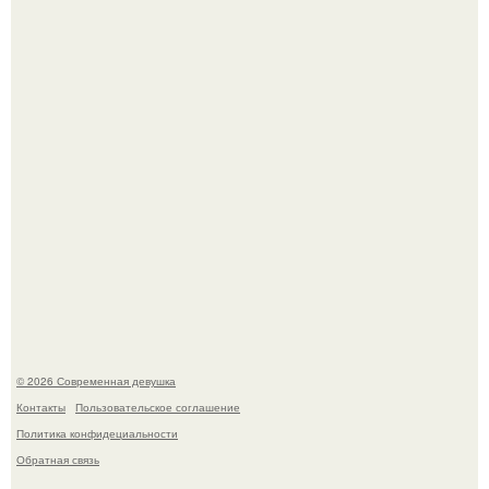
У юли Гаврилиной снова случился конфликт с комиком
Ильей Соболевым.
Рацион 1400 калорий.
© 2026 Современная девушка
Контакты
Пользовательское соглашение
Политика конфидециальности
Обратная связь