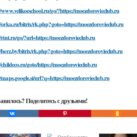
//www.velikoeschool.ru/go/?https://moezdorovieclub.ru
//orka.ru/bitrix/rk.php?goto=https://moezdorovieclub.ru
//rint.ru/go/?url=https://moezdorovieclub.ru
//herz.by/bitrix/rk.php?goto=https://moezdorovieclub.ru
//childeco.ru/goto/https://moezdorovieclub.ru
//maps.google.si/url?q=https://moezdorovieclub.ru
авилось? Поделитесь с друзьями!