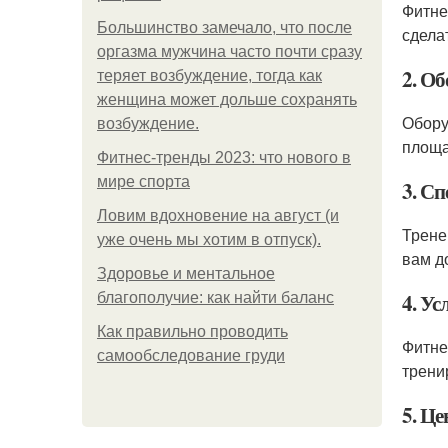
Фитне
Большинство замечало, что после
сдела
оргазма мужчина часто почти сразу
2. О
теряет возбуждение, тогда как
женщина может дольше сохранять
Обору
возбуждение.
площа
Фитнес-тренды 2023: что нового в
мире спорта
3. С
Ловим вдохновение на август (и
Трене
уже очень мы хотим в отпуск).
вам д
Здоровье и ментальное
4. У
благополучие: как найти баланс
Как правильно проводить
Фитне
самообследование груди
трени
5. Це