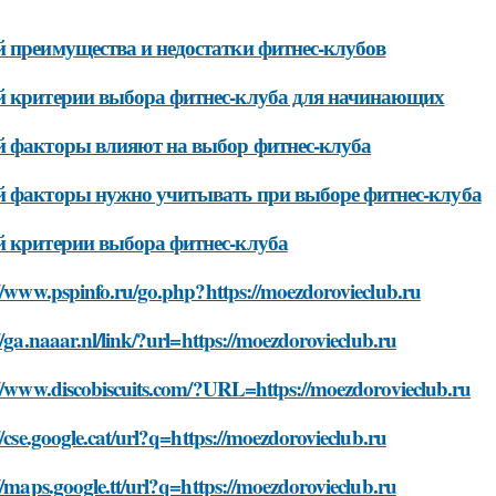
 преимущества и недостатки фитнес-клубов
 критерии выбора фитнес-клуба для начинающих
 факторы влияют на выбор фитнес-клуба
 факторы нужно учитывать при выборе фитнес-клуба
 критерии выбора фитнес-клуба
//www.pspinfo.ru/go.php?https://moezdorovieclub.ru
//ga.naaar.nl/link/?url=https://moezdorovieclub.ru
://www.discobiscuits.com/?URL=https://moezdorovieclub.ru
//cse.google.cat/url?q=https://moezdorovieclub.ru
//maps.google.tt/url?q=https://moezdorovieclub.ru