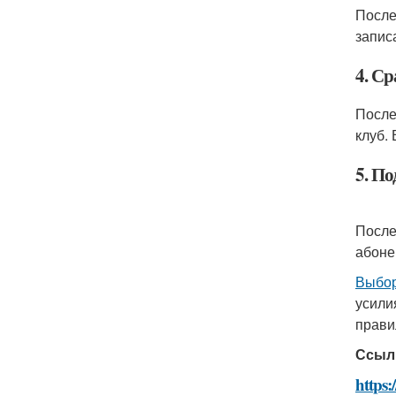
После
запис
4. С
После
клуб.
5. П
После
абоне
Выбор
усили
прави
Ссыл
https: