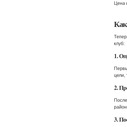
Цена 
Как
Тепер
клуб:
1. Оп
Первы
цели,
2. П
После
район
3. По