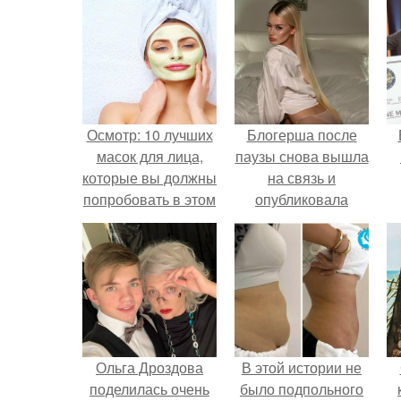
Осмотр: 10 лучших
Блогерша после
масок для лица,
паузы снова вышла
которые вы должны
на связь и
попробовать в этом
опубликовала
году
свежую серию
кадров из спальни.
Ольга Дроздова
В этой истории не
поделилась очень
было подпольного