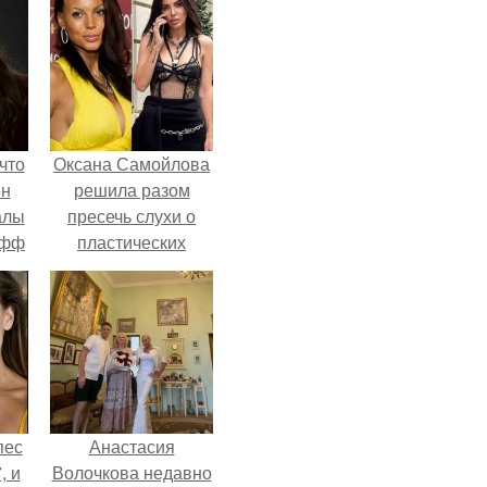
что
Оксана Самойлова
ен
решила разом
алы
пресечь слухи о
офф
пластических
операциях и
публично
прояснила
ситуацию.
пес
Анастасия
, и
Волочкова недавно