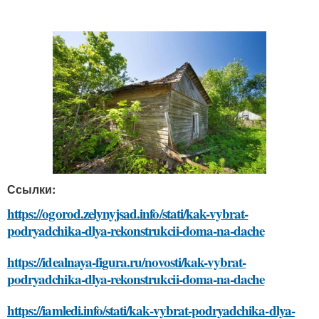
Ссылки:
https://ogorod.zelynyjsad.info/stati/kak-vybrat-
podryadchika-dlya-rekonstrukcii-doma-na-dache
https://idealnaya-figura.ru/novosti/kak-vybrat-
podryadchika-dlya-rekonstrukcii-doma-na-dache
https://iamledi.info/stati/kak-vybrat-podryadchika-dlya-