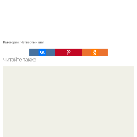
Категории:
Четвертый шаг
Читайте также
Что такое технология УШП
Оксана Самойлова решила разом пресечь слухи о