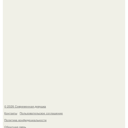
Большинство замечало, что после оргазма мужчина
часто почти сразу теряет возбуждение, тогда как
женщина может дольше сохранять возбуждение.
Бывшая актриса для самых взрослых амаранта Хэнк
стала сенатором в Колумбии.
© 2026 Современная девушка
Контакты
Пользовательское соглашение
Политика конфидециальности
Обратная связь