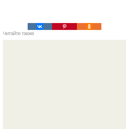
Читайте также
Какие факторы могут повлиять на результаты инъекций
ботулотоксина
Оксана Самойлова решила разом пресечь слухи о
пластических операциях и публично прояснила