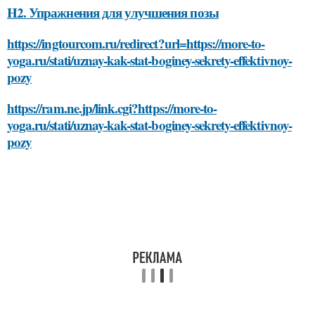
H2. Упражнения для улучшения позы
https://ingtourcom.ru/redirect?url=https://more-to-
yoga.ru/stati/uznay-kak-stat-boginey-sekrety-effektivnoy-
pozy
https://ram.ne.jp/link.cgi?https://more-to-
yoga.ru/stati/uznay-kak-stat-boginey-sekrety-effektivnoy-
pozy