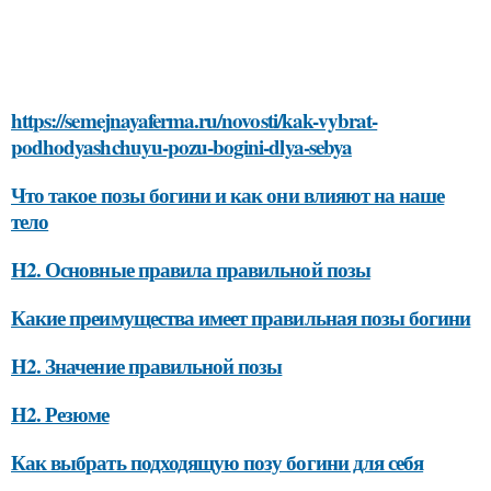
https://semejnayaferma.ru/novosti/kak-vybrat-
podhodyashchuyu-pozu-bogini-dlya-sebya
Что такое позы богини и как они влияют на наше
тело
H2. Основные правила правильной позы
Какие преимущества имеет правильная позы богини
H2. Значение правильной позы
H2. Резюме
Как выбрать подходящую позу богини для себя