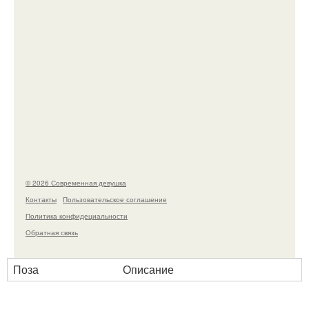
Бывшая актриса для самых взрослых амаранта Хэнк
стала сенатором в Колумбии.
© 2026 Современная девушка
Контакты
Пользовательское соглашение
Политика конфидециальности
Обратная связь
Поза
Описание