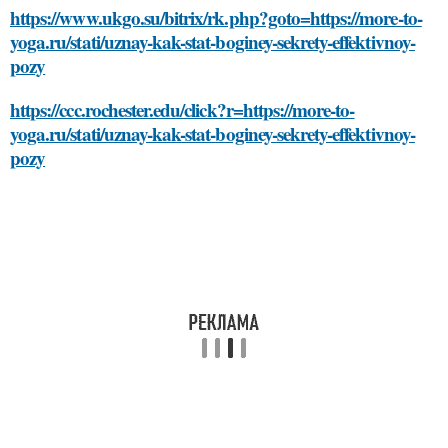
https://www.ukgo.su/bitrix/rk.php?goto=https://more-to-
yoga.ru/stati/uznay-kak-stat-boginey-sekrety-effektivnoy-
pozy
https://ccc.rochester.edu/click?r=https://more-to-
yoga.ru/stati/uznay-kak-stat-boginey-sekrety-effektivnoy-
pozy