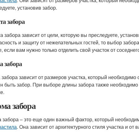
астила
. Они зависят от размеров участка, который необход
едуете, установив забор.
та забора
а забора зависит от цели, которую вы преследуете, устано
асность и защиту от нежелательных гостей, то выбор забор
е, если вам нужно только отделить свой участок от соседне
а забора
 забора зависит от размеров участка, который необходимо 
н быть забор. При выборе длины забора также необходимо 
е.
ма забора
 забора – это еще один важный фактор, который необходи
астила
. Она зависит от архитектурного стиля участка и от