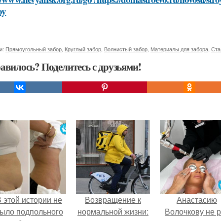
by
и:
Прямоугольный забор
,
Круглый забор
,
Волнистый забор
,
Материалы для забора
,
Ста
авилось? Поделитесь с друзьями!
 этой истории не
Возвращение к
Анастасию
ыло подпольного
нормальной жизни:
Волочкову не р