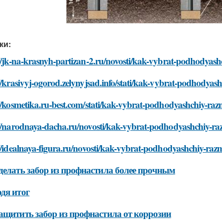
ки:
//jk-na-krasnyh-partizan-2.ru/novosti/kak-vybrat-podhodyash
//krasivyj-ogorod.zelynyjsad.info/stati/kak-vybrat-podhodyas
//kosmetika.ru-best.com/stati/kak-vybrat-podhodyashchiy-razm
//narodnaya-dacha.ru/novosti/kak-vybrat-podhodyashchiy-raz
//idealnaya-figura.ru/novosti/kak-vybrat-podhodyashchiy-razm
делать забор из профнастила более прочным
дя итог
ащитить забор из профнастила от коррозии