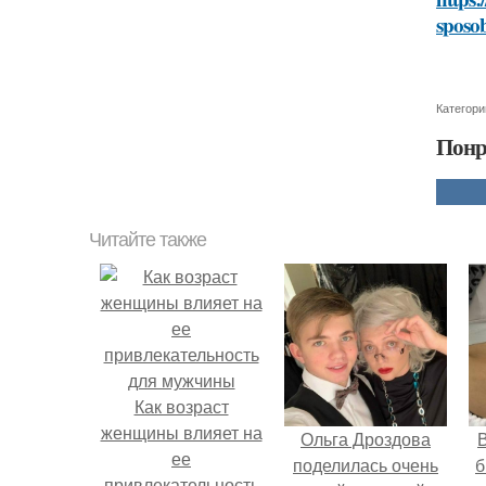
sposo
Категори
Понр
Читайте также
Как возраст
женщины влияет на
Ольга Дроздова
В
ее
поделилась очень
б
привлекательность