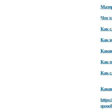
Мате
Что т
Как с
Как в
Какие
Как п
Как с
Какие
https:
sposo