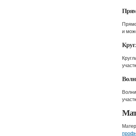
Прям
Прямо
и мож
Круг
Кругл
участ
Волн
Волни
участ
Мат
Матер
профн