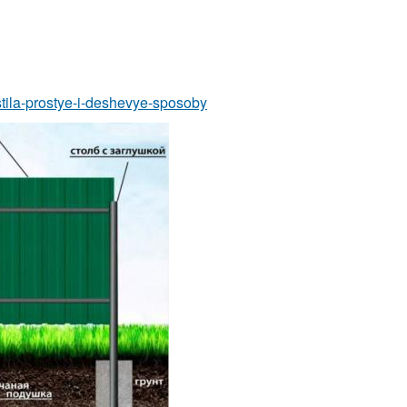
astila-prostye-i-deshevye-sposoby