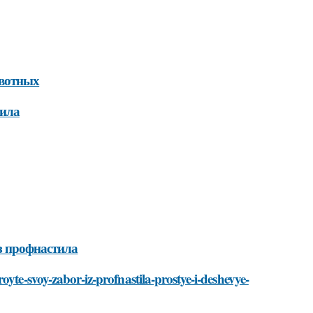
ивотных
тила
з профнастила
yte-svoy-zabor-iz-profnastila-prostye-i-deshevye-