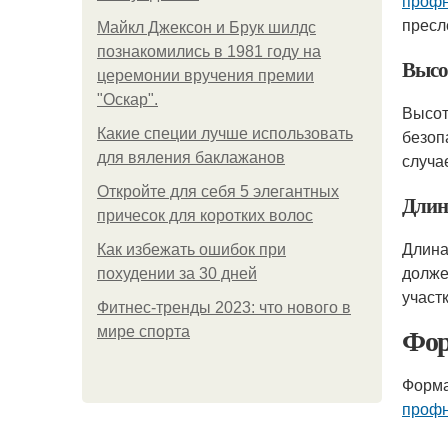
профн
пресл
Майкл Джексон и Брук шилдс
познакомились в 1981 году на
Высо
церемонии вручения премии
"Оскар".
Высот
Какие специи лучше использовать
безоп
для вяления баклажанов
случа
Откройте для себя 5 элегантных
Длин
причесок для коротких волос
Длина
Как избежать ошибок при
долже
похудении за 30 дней
участк
Фитнес-тренды 2023: что нового в
Фор
мире спорта
Форма
профн