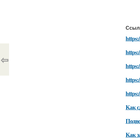
Ссыл
https:
https:
⇦
https:
https:
https:
Как с
Подво
Как з