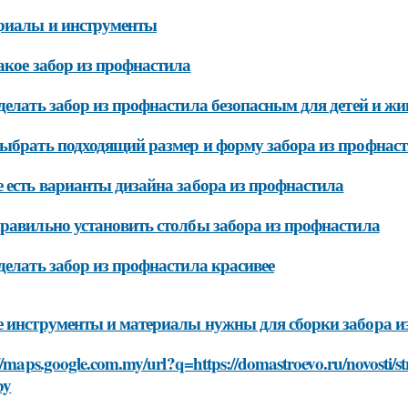
риалы и инструменты
акое забор из профнастила
делать забор из профнастила безопасным для детей и ж
ыбрать подходящий размер и форму забора из профнас
 есть варианты дизайна забора из профнастила
равильно установить столбы забора из профнастила
делать забор из профнастила красивее
 инструменты и материалы нужны для сборки забора и
//maps.google.com.my/url?q=https://domastroevo.ru/novosti/stro
by