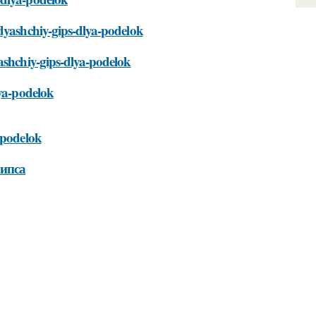
odyashchiy-gips-dlya-podelok
ashchiy-gips-dlya-podelok
lya-podelok
-podelok
гипса