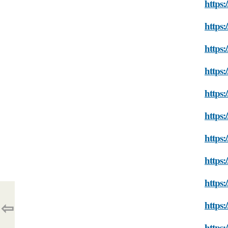
https:
https
https:
https:
https
https:
https:
https:
https:
⇦
https:
https: