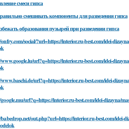
вление смеси гипса
равильно смешивать компоненты для разведения гипса
збежать образования пузырей при разведении гипса
//onfry.com/social/?url=https://interior.ru-best.com/idei-dizayn
ok
//www.google.lu/url?q=https://interior.ru-best.com/idei-dizayna
ok
//www.baschi.de/url?q=https://interior.ru-best.com/idei-dizayn
ok
//google.mu/url?q=https://interior.ru-best.com/idei-dizayna/ma
//babedrop.net/out.php?url=https://interior.ru-best.com/idei-d
podelok