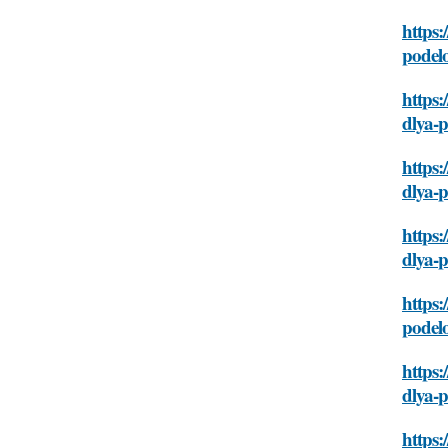
https:
podel
https:
dlya-
https:
dlya-
https:
dlya-
https:
podel
https:
dlya-
https: