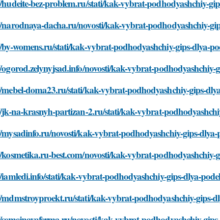
//hudeite-bez-problem.ru/stati/kak-vybrat-podhodyashchiy-gi
://narodnaya-dacha.ru/novosti/kak-vybrat-podhodyashchiy-gi
//by-womens.ru/stati/kak-vybrat-podhodyashchiy-gips-dlya-p
//ogorod.zelynyjsad.info/novosti/kak-vybrat-podhodyashchiy-
://mebel-doma23.ru/stati/kak-vybrat-podhodyashchiy-gips-dly
//jk-na-krasnyh-partizan-2.ru/stati/kak-vybrat-podhodyashchi
//mysadinfo.ru/novosti/kak-vybrat-podhodyashchiy-gips-dlya
//kosmetika.ru-best.com/novosti/kak-vybrat-podhodyashchiy-g
//iamledi.info/stati/kak-vybrat-podhodyashchiy-gips-dlya-pode
//mdmstroyproekt.ru/stati/kak-vybrat-podhodyashchiy-gips-d
//semejnayaferma.ru/novosti/kak-vybrat-podhodyashchiy-gips