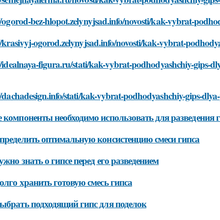
//ogorod-bez-hlopot.zelynyjsad.info/novosti/kak-vybrat-podh
//krasivyj-ogorod.zelynyjsad.info/novosti/kak-vybrat-podhody
//idealnaya-figura.ru/stati/kak-vybrat-podhodyashchiy-gips-d
//dachadesign.info/stati/kak-vybrat-podhodyashchiy-gips-dlya
 компоненты необходимо использовать для разведения 
пределить оптимальную консистенцию смеси гипса
ужно знать о гипсе перед его разведением
олго хранить готовую смесь гипса
ыбрать подходящий гипс для поделок