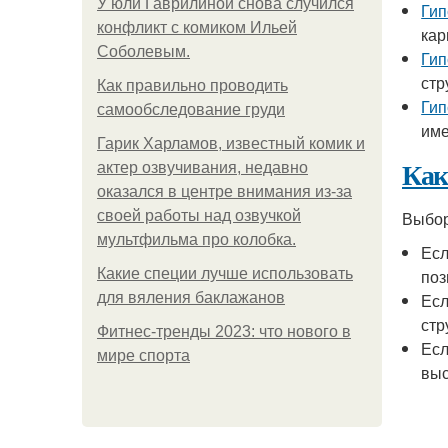
У юли Гаврилиной снова случился
Гип
конфликт с комиком Ильей
кар
Соболевым.
Гип
стр
Как правильно проводить
Гип
самообследование груди
име
Гарик Харламов, известный комик и
Как
актер озвучивания, недавно
оказался в центре внимания из-за
своей работы над озвучкой
Выбор
мультфильма про колобка.
Есл
Какие специи лучше использовать
поз
для вяления баклажанов
Есл
стр
Фитнес-тренды 2023: что нового в
Есл
мире спорта
выс