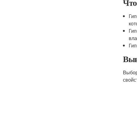
Что
Гип
кот
Гип
вла
Гип
Выв
Выбор
свойс