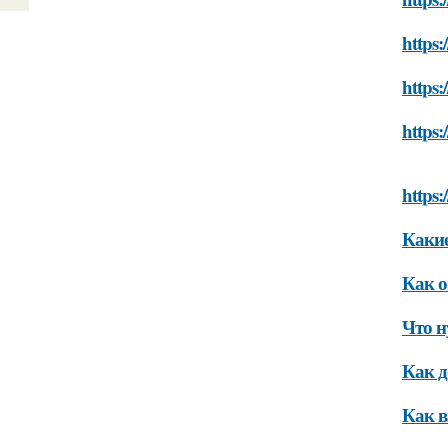
https:
https:
https:
https:
Какие
Как о
Что н
Как д
Как в