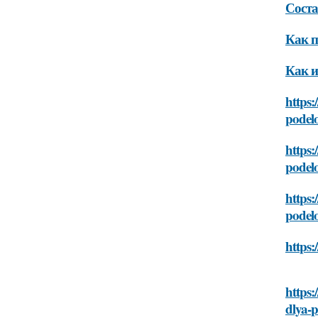
Соста
Как п
Как и
https:
podel
https:
podel
https:
podel
https:
https:
dlya-