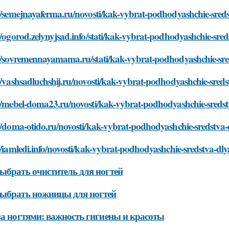
://semejnayaferma.ru/novosti/kak-vybrat-podhodyashchie-sre
//ogorod.zelynyjsad.info/stati/kak-vybrat-podhodyashchie-sr
://sovremennayamama.ru/stati/kak-vybrat-podhodyashchie-sr
//vashsadluchshij.ru/novosti/kak-vybrat-podhodyashchie-sre
://mebel-doma23.ru/novosti/kak-vybrat-podhodyashchie-sreds
://doma-otido.ru/novosti/kak-vybrat-podhodyashchie-sredstva
//iamledi.info/novosti/kak-vybrat-podhodyashchie-sredstva-d
ыбрать очиститель для ногтей
ыбрать ножницы для ногтей
за ногтями: важность гигиены и красоты