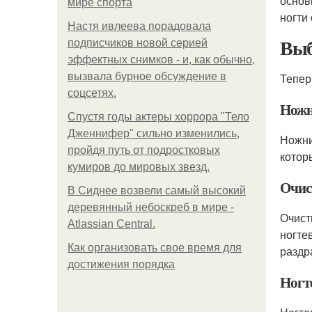
основ
мире спорта
ногти
Настя ивлеева порадовала
Выб
подписчиков новой серией
эффектных снимков - и, как обычно,
вызвала бурное обсуждение в
Тепер
соцсетях.
Ножн
Спустя годы актеры хоррора "Тело
Дженнифер" сильно изменились,
Ножн
пройдя путь от подростковых
котор
кумиров до мировых звезд.
Очис
В Сиднее возвели самый высокий
деревянный небоскреб в мире -
Очист
Atlassian Central.
ногте
Как организовать свое время для
раздр
достижения порядка
Ногт