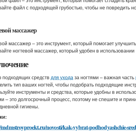
вой файл – это инструмент, который помогает сгладить кра
айте файл с подходящей грубостью, чтобы не повредить но
евой массажер
вой массажер – это инструмент, который помогает улучшить
айте ногтевой массажер, который удобен в использовании и
лючение
 подходящих средств
для ухода
за ногтями – важная часть
елить тип ваших ногтей, чтобы подобрать подходящие инс
ьзуйте инструменты и средства, которые удобны в использо
ми – это долгосрочный процесс, поэтому не спешите и прини
дневной гигиены.
ки:
://mdmstroyproekt.ru/novosti/kak-vybrat-podhodyashchie-sre