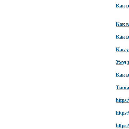
Как в
Как в
Как в
Как у
Уход 
Как в
Типы 
https:
https:
https: