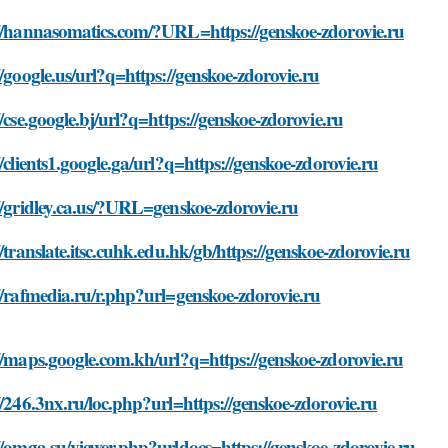
://hannasomatics.com/?URL=https://genskoe-zdorovie.ru
//google.us/url?q=https://genskoe-zdorovie.ru
//cse.google.bj/url?q=https://genskoe-zdorovie.ru
//clients1.google.ga/url?q=https://genskoe-zdorovie.ru
//gridley.ca.us/?URL=genskoe-zdorovie.ru
//translate.itsc.cuhk.edu.hk/gb/https://genskoe-zdorovie.ru
//rafmedia.ru/r.php?url=genskoe-zdorovie.ru
//maps.google.com.kh/url?q=https://genskoe-zdorovie.ru
//246.3nx.ru/loc.php?url=https://genskoe-zdorovie.ru
//omga.su/viewer.php?urldocs=https://genskoe-zdorovie.ru