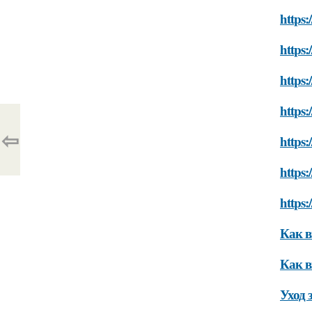
https
https:
https
https:
⇦
https
https
https:
Как в
Как в
Уход 