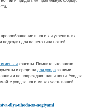
я ногтей и придать им правильную форму.
гти.
 кровообращение в ногтях и укрепить их.
 подходит для вашего типа ногтей.
гигиены и
красоты. Помните, что важно
трументы и средства
для ухода
за ними.
вании и не повреждают ваши ногти. Уход за
майте уход за ногтями как часть вашей
dstva-dlya-uhoda-za-nogtyami