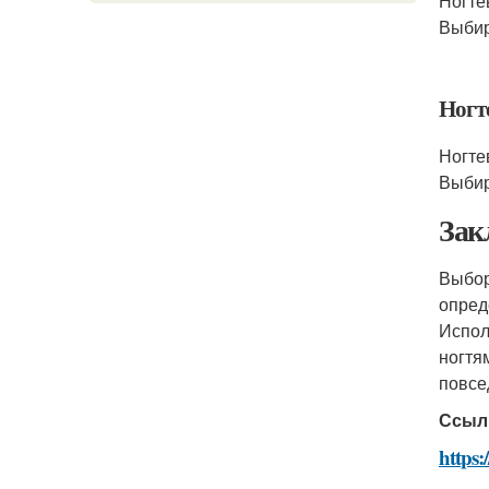
Ногте
Выбир
Ногт
Ногте
Выбир
Зак
Выбор
опред
Испол
ногтя
повсе
Ссыл
https