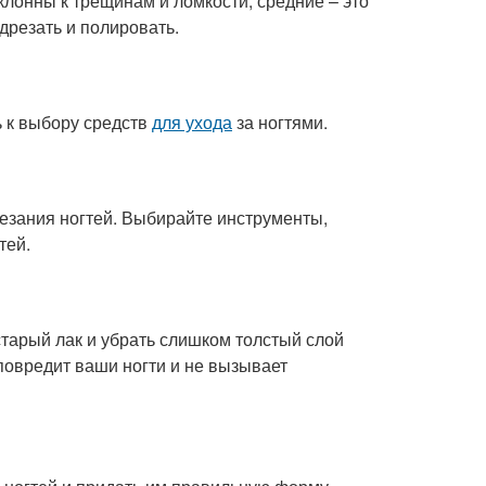
склонны к трещинам и ломкости, средние – это
одрезать и полировать.
ь к выбору средств
для ухода
за ногтями.
езания ногтей. Выбирайте инструменты,
тей.
старый лак и убрать слишком толстый слой
 повредит ваши ногти и не вызывает