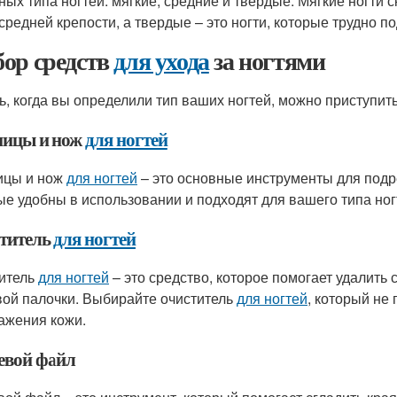
ных типа ногтей: мягкие, средние и твердые. Мягкие ногти 
 средней крепости, а твердые – это ногти, которые трудно п
ор средств
для ухода
за ногтями
ь, когда вы определили тип ваших ногтей, можно приступит
ицы и нож
для ногтей
ицы и нож
для ногтей
– это основные инструменты для подр
ые удобны в использовании и подходят для вашего типа ног
титель
для ногтей
итель
для ногтей
– это средство, которое помогает удалить 
вой палочки. Выбирайте очиститель
для ногтей
, который не
ажения кожи.
евой файл