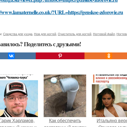
//www.lamaternelle.co.uk/?URL=https://genskoe-zdorovie.ru
и:
Средства для ухода
,
Нож для ногтей
,
Очиститель для ногтей
,
Ногтевой файл
,
Ногтев
авилось? Поделитесь с друзьями!
Гарик Харламов,
Как обеспечить
Итальяно вер