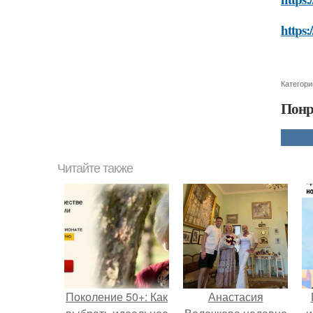
https:
Категори
Понр
Читайте также
Поколение 50+: Как
Анастасия