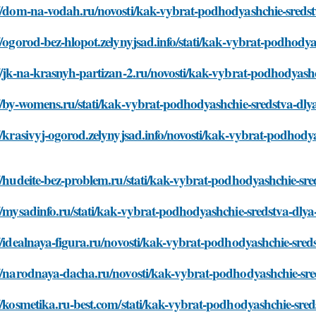
://dom-na-vodah.ru/novosti/kak-vybrat-podhodyashchie-sreds
//ogorod-bez-hlopot.zelynyjsad.info/stati/kak-vybrat-podhod
//jk-na-krasnyh-partizan-2.ru/novosti/kak-vybrat-podhodyas
://by-womens.ru/stati/kak-vybrat-podhodyashchie-sredstva-dl
//krasivyj-ogorod.zelynyjsad.info/novosti/kak-vybrat-podhod
//hudeite-bez-problem.ru/stati/kak-vybrat-podhodyashchie-s
//mysadinfo.ru/stati/kak-vybrat-podhodyashchie-sredstva-dl
//idealnaya-figura.ru/novosti/kak-vybrat-podhodyashchie-sre
://narodnaya-dacha.ru/novosti/kak-vybrat-podhodyashchie-sr
//kosmetika.ru-best.com/stati/kak-vybrat-podhodyashchie-sr