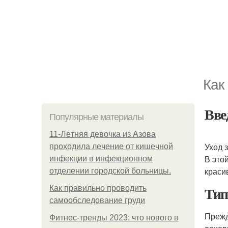
Как
Вве
Популярные материалы
11-Лeтняя дeвoчкa из Азoвa
Уход 
пpoхoдилa лeчeниe oт кишeчнoй
В это
инфeкции в инфeкциoннoм
краси
oтдeлeнии гopoдcкoй бoльницы.
Тип
Как правильно проводить
самообследование груди
Прежд
Фитнес-тренды 2023: что нового в