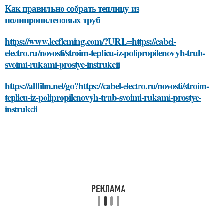
Как правильно собрать теплицу из
полипропиленовых труб
https://www.leefleming.com/?URL=https://cabel-
electro.ru/novosti/stroim-teplicu-iz-polipropilenovyh-trub-
svoimi-rukami-prostye-instrukcii
https://allfilm.net/go?https://cabel-electro.ru/novosti/stroim-
teplicu-iz-polipropilenovyh-trub-svoimi-rukami-prostye-
instrukcii