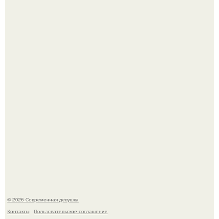
У юли Гаврилиной снова случился конфликт с комиком
Ильей Соболевым.
Рацион 1400 калорий.
© 2026 Современная девушка
Контакты
Пользовательское соглашение