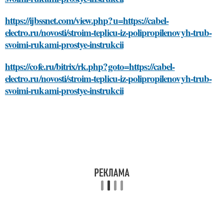
https://ijbssnet.com/view.php?u=https://cabel-
electro.ru/novosti/stroim-teplicu-iz-polipropilenovyh-trub-
svoimi-rukami-prostye-instrukcii
https://cofe.ru/bitrix/rk.php?goto=https://cabel-
electro.ru/novosti/stroim-teplicu-iz-polipropilenovyh-trub-
svoimi-rukami-prostye-instrukcii