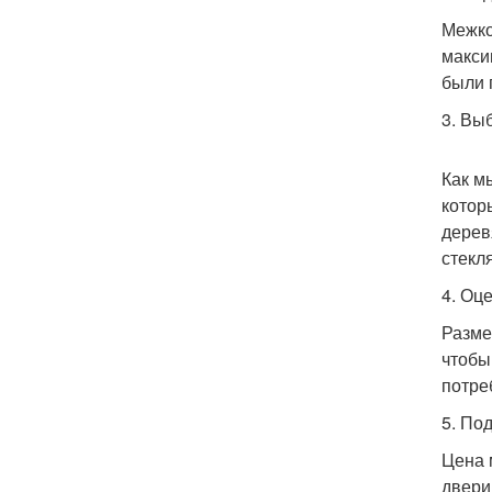
Межко
макси
были 
3. Вы
Как м
котор
дерев
стекл
4. Оц
Разме
чтобы
потре
5. По
Цена 
двери