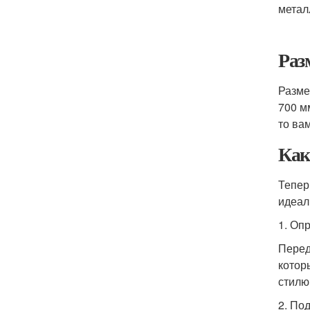
метал
Раз
Разме
700 м
то ва
Как
Тепер
идеал
1. Оп
Перед
котор
стилю
2. По