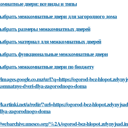
мнатные двери: все виды и типы
ыбрать межкомнатные двери для загородного дома
выбрать размеры межкомнатных дверей
ыбрать материал для межкомнатных дверей
выбрать функциональные межкомнатные двери
ыбрать межкомнатные двери по бюджету
//images.google.co.mz/url?q=https://ogorod-bez-hlopot.zelynyjs
omnatnye-dveri-dlya-zagorodnogo-doma
//kartinki.net/a/redir/?url=https://ogorod-bez-hlopot.zelynyjs
-dlya-zagorodnogo-doma
//webarchive.unesco.org/%2A/ogorod-bez-hlopot.zelynyjsad.i