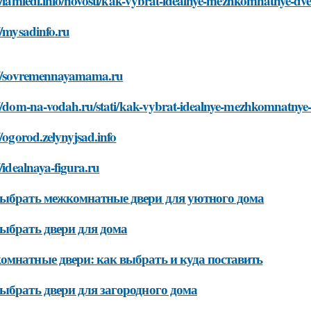
://iamledi.info/novosti/kak-vybrat-idealnye-mezhkomnatnye-d
//mysadinfo.ru
://sovremennayamama.ru
://dom-na-vodah.ru/stati/kak-vybrat-idealnye-mezhkomnatny
//ogorod.zelynyjsad.info
//idealnaya-figura.ru
ыбрать межкомнатные двери для уютного дома
ыбрать двери для дома
мнатные двери: как выбрать и куда поставить
ыбрать двери для загородного дома