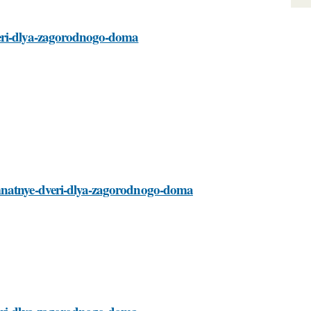
veri-dlya-zagorodnogo-doma
omnatnye-dveri-dlya-zagorodnogo-doma