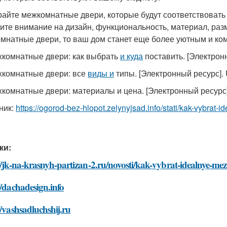
айте межкомнатные двери, которые будут соответствовать
ите внимание на дизайн, функциональность, материал, ра
мнатные двери, то ваш дом станет еще более уютным и к
жкомнатные двери: как выбрать
и куда
поставить. [Электрон
жкомнатные двери: все
виды и
типы. [Электронный ресурс].
жкомнатные двери: материалы и цена. [Электронный ресурс
ник:
https://ogorod-bez-hlopot.zelynyjsad.info/stati/kak-vybra
ки:
://jk-na-krasnyh-partizan-2.ru/novosti/kak-vybrat-idealnye
//dachadesign.info
//vashsadluchshij.ru