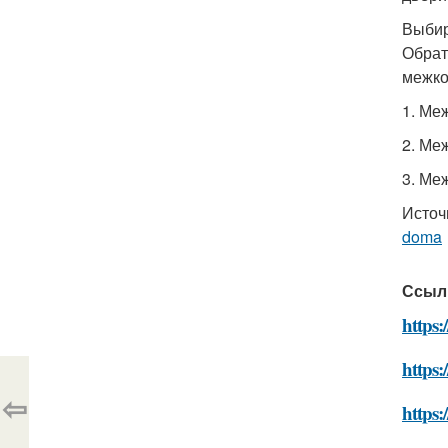
Выбир
Обрат
межко
1. Ме
2. Ме
3. Ме
Источ
doma
Ссыл
https
https:
⇦
https: