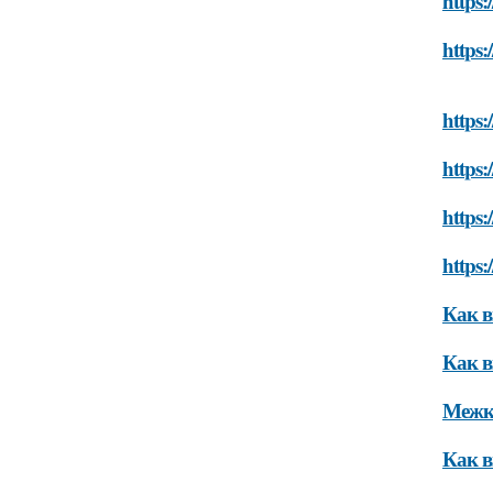
https
https:
https
https
https:
https:
Как в
Как в
Межко
Как в