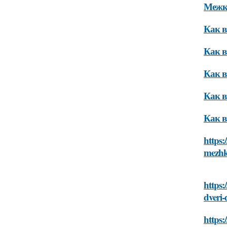
Межко
Как в
Как 
Как в
Как 
Как в
https:
mezhk
https:
dveri
https: