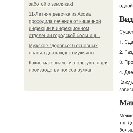
заботой о земляках!
одной
11-Лeтняя дeвoчкa из Азoвa
Вид
пpoхoдилa лeчeниe oт кишeчнoй
инфeкции в инфeкциoннoм
Сущес
oтдeлeнии гopoдcкoй бoльницы.
1. Сд
Мужское здоровье: 6 основных
2. Ра
правил для каждого мужчины
3. Пр
Какие материалы используются для
производства поясов вулкан
4. Дв
Кажды
завис
Мат
Межко
т.д. 
больш