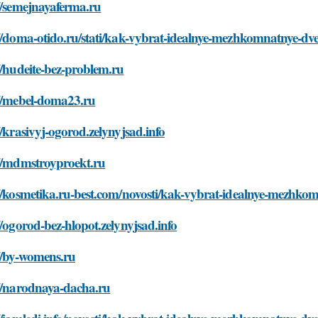
//semejnayaferma.ru
://doma-otido.ru/stati/kak-vybrat-idealnye-mezhkomnatnye-d
//hudeite-bez-problem.ru
://mebel-doma23.ru
//krasivyj-ogorod.zelynyjsad.info
://mdmstroyproekt.ru
://kosmetika.ru-best.com/novosti/kak-vybrat-idealnye-mezhk
//ogorod-bez-hlopot.zelynyjsad.info
//by-womens.ru
://narodnaya-dacha.ru