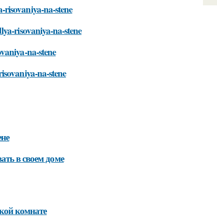
-risovaniya-na-stene
lya-risovaniya-na-stene
ovaniya-na-stene
isovaniya-na-stene
ене
ать в своем доме
ской комнате