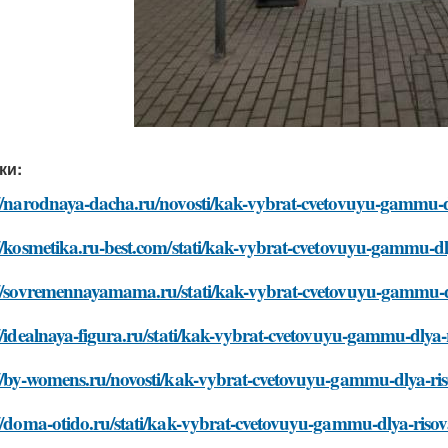
ки:
://narodnaya-dacha.ru/novosti/kak-vybrat-cvetovuyu-gammu-d
//kosmetika.ru-best.com/stati/kak-vybrat-cvetovuyu-gammu-dl
://sovremennayamama.ru/stati/kak-vybrat-cvetovuyu-gammu-dl
//idealnaya-figura.ru/stati/kak-vybrat-cvetovuyu-gammu-dlya-
://by-womens.ru/novosti/kak-vybrat-cvetovuyu-gammu-dlya-ris
//doma-otido.ru/stati/kak-vybrat-cvetovuyu-gammu-dlya-risov