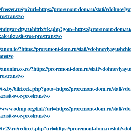
//freezer.ru/go?url=https://proremont-dom.ru/stati/vdohnovlya
rostranstvo
//minyar-city.ru/bitrix/rk.php?goto=https://proremont-dom.ru/
kak-ukrasit-svoe-prostranstvo
//anon.to/?https://proremont-dom.ru/stati/vdohnovlyayushchie-
anstvo
//anonim.co.ro/?https://proremont-dom.ru/stati/vdohnovlyayus
rostranstvo
//t-s.by/bitrix/rk.php?goto=https://proremont-dom.ru/stati/vd
rasit-svoe-prostranstvo
//www.odmp.org/link?url=https://proremont-dom.ru/stati/vdoh
rasit-svoe-prostranstvo
//tv29.ru/redirect.php?url=https://proremont-dom.ru/stati/vdo