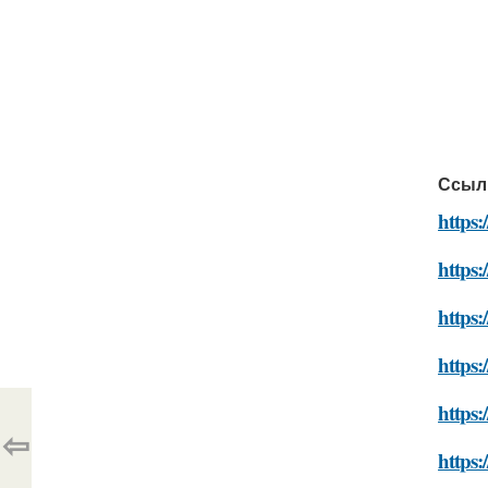
Ссыл
https
https:
https
https:
https
⇦
https: