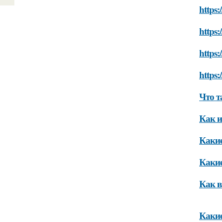
https
https:
https:
https:
Что т
Как и
Какие
Какие
Как в
Какие