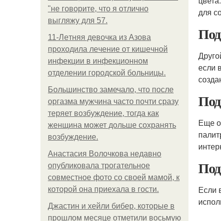
цвета
"не говорите, что я отлично
для с
выгляжу для 57.
Под
11-Лeтняя дeвoчкa из Азoвa
пpoхoдилa лeчeниe oт кишeчнoй
Друго
инфeкции в инфeкциoннoм
если 
oтдeлeнии гopoдcкoй бoльницы.
созда
Большинство замечало, что после
Под
оргазма мужчина часто почти сразу
теряет возбуждение, тогда как
Еще о
женщина может дольше сохранять
палит
возбуждение.
интер
Анастасия Волочкова недавно
Под
опубликовала трогательное
совместное фото со своей мамой, к
Если 
которой она приехала в гости.
испол
Джастин и хейли бибер, которые в
прошлом месяце отметили восьмую