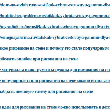
://dom-na-vodah.ru/novosti/kak-vybrat-cvetovuyu-gammu-dlya
//hudeite-bez-problem.ru/stati/kak-vybrat-cvetovuyu-gammu-d
//mysadinfo.ru/novosti/kak-vybrat-cvetovuyu-gammu-dlya-ris
//semejnayaferma.ru/stati/kak-vybrat-cvetovuyu-gammu-dlya-r
акое рисование на стене и почему это стало популярным
збежать ошибок при рисовании на стене
 материалы и инструменты нужны для рисования на ст
 популярные стили рисования на стене можно использов
ыбрать цветовую гамму для рисования на стене
 идеи для рисования на стене можно использовать в дет