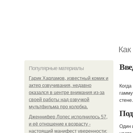
Как
Вве
Популярные материалы
Гарик Харламов, известный комик и
Когда
актер озвучивания, недавно
гамму
оказался в центре внимания из-за
стене.
своей работы над озвучкой
мультфильма про колобка.
Под
Дженнифер Лопес исполнилось 57,
и её отношение к возрасту -
Один 
настоящий манифест уверенности: