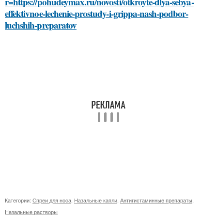
r=https://pohudeymax.ru/novosti/otkroyte-dlya-sebya-
effektivnoe-lechenie-prostudy-i-grippa-nash-podbor-
luchshih-preparatov
Категории:
Спреи для носа
,
Назальные капли
,
Антигистаминные препараты
,
Назальные растворы