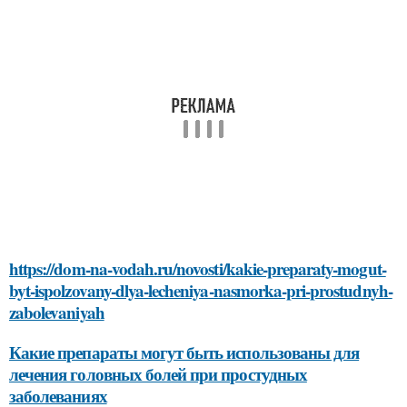
https://dom-na-vodah.ru/novosti/kakie-preparaty-mogut-
byt-ispolzovany-dlya-lecheniya-nasmorka-pri-prostudnyh-
zabolevaniyah
Какие препараты могут быть использованы для
лечения головных болей при простудных
заболеваниях