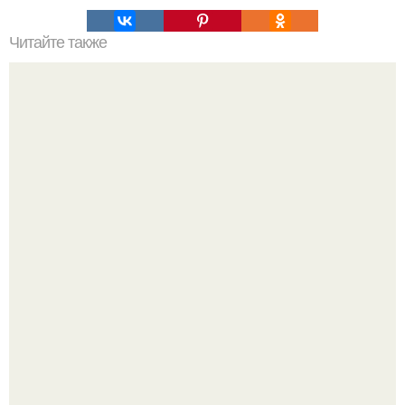
Читайте также
Заколка волос: простые и эффектные способы
Мало кто знает, что Элизабет олсен получила роль алы