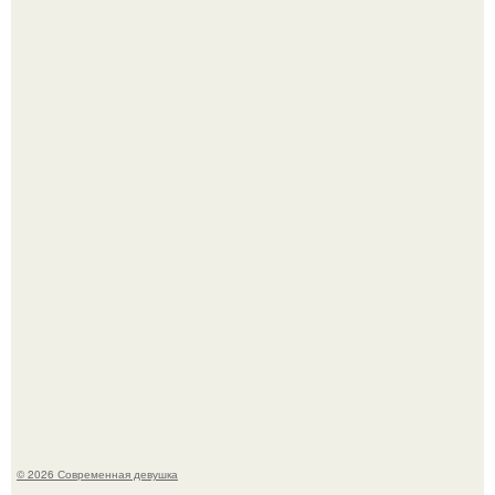
Бывшая актриса для самых взрослых амаранта Хэнк
стала сенатором в Колумбии.
У юли Гаврилиной снова случился конфликт с комиком
Ильей Соболевым.
© 2026 Современная девушка