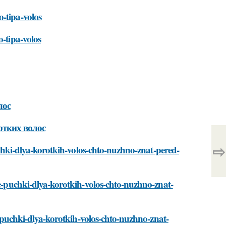
-tipa-volos
o-tipa-volos
лос
тких волос
⇨
puchki-dlya-korotkih-volos-chto-nuzhno-znat-pered-
ye-puchki-dlya-korotkih-volos-chto-nuzhno-znat-
ye-puchki-dlya-korotkih-volos-chto-nuzhno-znat-