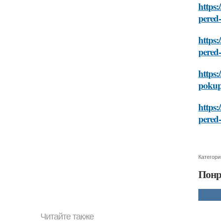
https:
pered
https:
pered
https:
poku
https:
pered
Категори
Понр
Читайте также