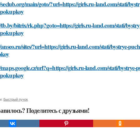
//seclub.org/main/goto/?url=https://girls.ru-land.com/stati/by
-pokupkoy
//tb.by/bitrix/rk.php?goto=https://girls.ru-land.com/stati/bys
-pokupkoy
//anseo.ru/sites/?url=https://girls.ru-land.com/stati/bystrye-p
pkoy
//maps.google.cz/url?q=https://girls.ru-land.com/stati/bystrye
-pokupkoy
и:
Быстрый пучок
авилось? Поделитесь с друзьями!