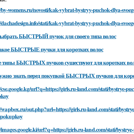
//by-womens.ru/novosti/kak-vybrat-bystryy-puchok-dlya-svoego
//dachadesign.info/stati/kak-vybrat-bystryy-puchok-dlya-svoeg
выбрать БЫСТРЫЙ пучок для своего типа волос
такое БЫСТРЫЕ пучки для коротких волос
е типы БЫСТРЫХ пучков существуют для коротких во
ужно знать перед покупкой БЫСТРЫХ пучков для коро
//cse.google.kg/url?q=https://girls.ru-land.com/stati/bystrye-
pkoy
//wapbox.ru/out.php?url=https://girls.ru-land.com/stati/bystr
-pokupkoy
//images.google.ki/url?q=https://girls.ru-land.com/stati/bystr