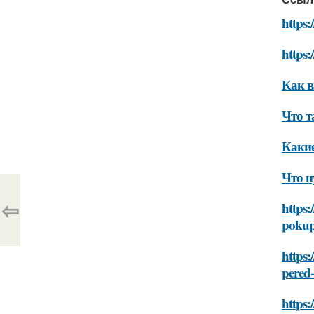
https:
https:
Как 
Что 
Каки
Что н
⇦
https:
poku
https:
pered
https: