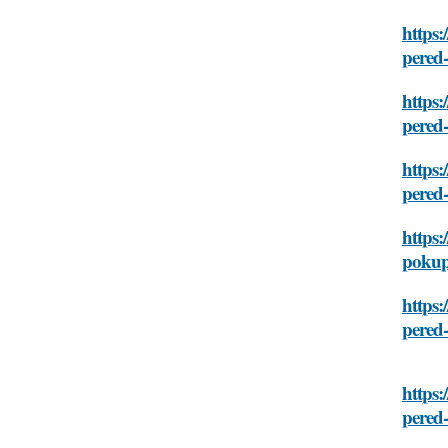
https:
pered
https:
pered
https:
pered
https:
poku
https:
pered
https:
pered