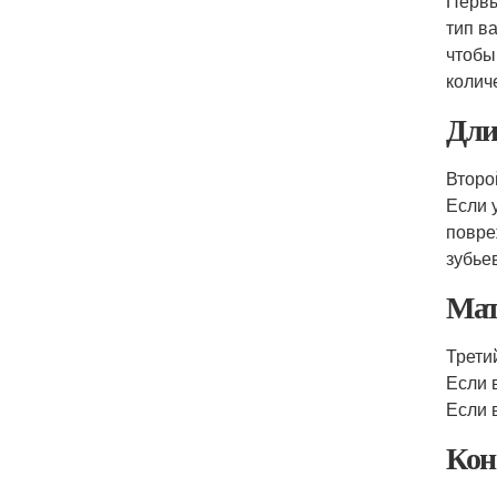
Первы
тип в
чтобы
колич
Дли
Второ
Если 
повре
зубье
Мат
Трети
Если 
Если 
Кон