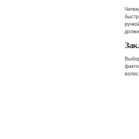
Четве
быстр
ручко
должн
Зак
Выбор
факто
волос