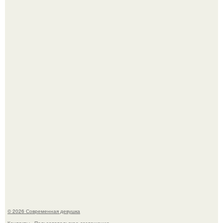
Джастин и хейли бибер, которые в прошлом месяце
отметили восьмую годовщину помолвки, показали новые
фото с совместного отдыха.
Дженнифер Лопес исполнилось 57, и её отношение к
возрасту - настоящий манифест уверенности: "не
говорите, что я отлично выгляжу для 57.
© 2026 Современная девушка