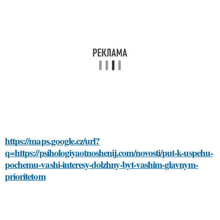
https://maps.google.cz/url?
q=https://psihologiyaotnoshenij.com/novosti/put-k-uspehu-
pochemu-vashi-interesy-dolzhny-byt-vashim-glavnym-
prioritetom