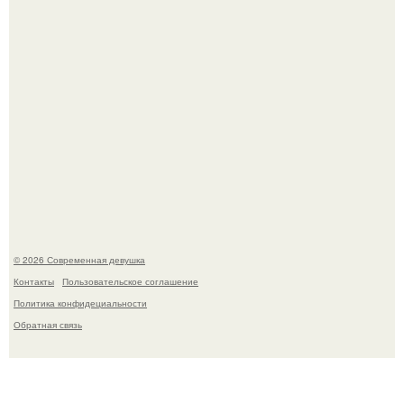
Соцсети захлестнула волна тревожных сообщений о
загадочном "Июньском Феномене".
© 2026 Современная девушка
Контакты
Пользовательское соглашение
Политика конфидециальности
Обратная связь