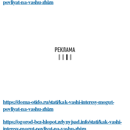
povliyat-na-vashu-zhizn
https://doma-otido.ru/stati/kak-vashi-interesy-mogut-
povliyat-na-vashu-zhizn
https://ogorod-bez-hlopot.zelynyjsad.info/stati/kak-vashi-
interesy-mogut-povliyat-na-vashu-zhizn