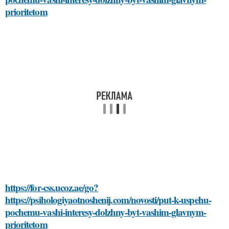
prioritetom
https://for-css.ucoz.ae/go?
https://psihologiyaotnoshenij.com/novosti/put-k-uspehu-
pochemu-vashi-interesy-dolzhny-byt-vashim-glavnym-
prioritetom