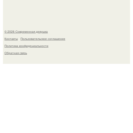
это Синди Кроуфорд.
© 2026 Современная девушка
Контакты
Пользовательское соглашение
Политика конфидециальности
Обратная связь