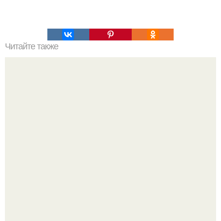
Читайте также
Сметанный пирог "Утро Доброе"?