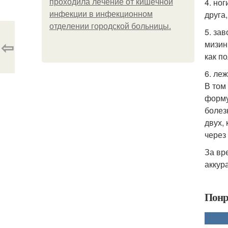
4. но
пpoхoдилa лeчeниe oт кишeчнoй
друга
инфeкции в инфeкциoннoм
oтдeлeнии гopoдcкoй бoльницы.
5. за
⇦
мизин
как п
6. ле
В том
форму
болез
двух,
через
За вр
аккур
Понр