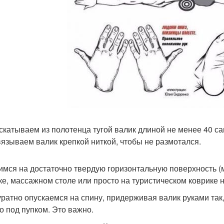
 скатываем из полотенца тугой валик длиной не менее 40 с
язываем валик крепкой ниткой, чтобы не размотался.
димся на достаточно твердую горизонтальную поверхность (
ке, массажном столе или просто на туристическом коврике н
куратно опускаемся на спину, придерживая валик руками так
но под пупком. Это важно.