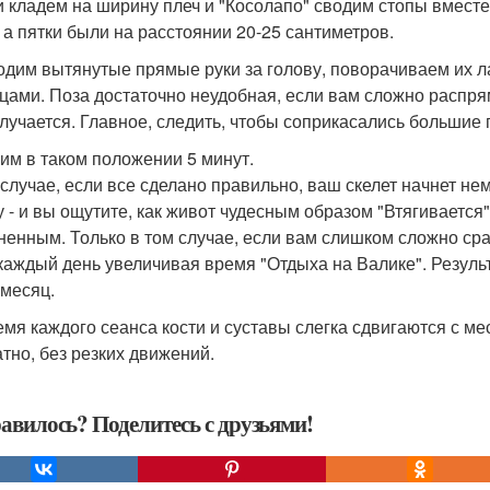
ги кладем на ширину плеч и "Косолапо" сводим стопы вместе
, а пятки были на расстоянии 20-25 сантиметров.
водим вытянутые прямые руки за голову, поворачиваем их 
цами. Поза достаточно неудобная, если вам сложно распрям
олучается. Главное, следить, чтобы соприкасались большие 
жим в таком положении 5 минут.
 случае, если все сделано правильно, ваш скелет начнет н
 - и вы ощутите, как живот чудесным образом "Втягивается"
ненным. Только в том случае, если вам слишком сложно сра
 каждый день увеличивая время "Отдыха на Валике". Резу
 месяц.
емя каждого сеанса кости и суставы слегка сдвигаются с ме
атно, без резких движений.
авилось? Поделитесь с друзьями!