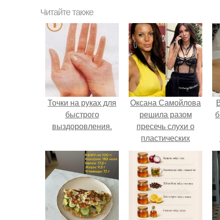
Читайте также
Точки на руках для
Оксана Самойлова
В
быстрого
решила разом
б
выздоровления.
пресечь слухи о
пластических
операциях и
публично
прояснила
ситуацию.