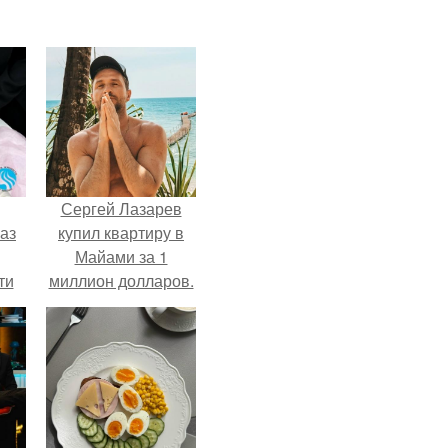
Сергей Лазарев
аз
купил квартиру в
Майами за 1
ти
миллион долларов.
ти -