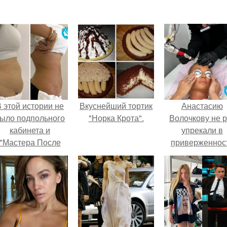
 этой истории не
Вкуснейший тортик
Анастасию
ыло подпольного
"Норка Крота".
Волочкову не р
кабинета и
упрекали в
"Мастера После
приверженнос
Двухнедельных
устаревшим бью
Курсов".
процедурам.