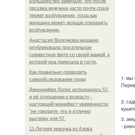
Большинство замечало, что после
оргазма мужчина часто почти сразу
теряет возбуждение, тогда как
женщина может дольше сохранять
возбуждение.
Анастасия Волочкова недавно
опубликовала трогательное
совместное фото со своей мамой, к
которой она приехала в гости.
Как правильно проводить
1. мы
самообследование груди
Перев
Дженнифер Лопес исполнилось 57,
и её отношение к возрасту -
2. са
настоящий манифест уверенности:
кушет
"не говорите, что я отлично
3. ак
выгляжу для 57.
- ров
11-Лeтняя дeвoчкa из Азoвa