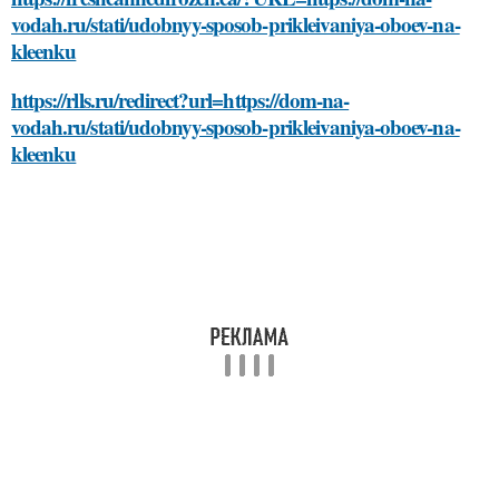
vodah.ru/stati/udobnyy-sposob-prikleivaniya-oboev-na-
kleenku
https://rlls.ru/redirect?url=https://dom-na-
vodah.ru/stati/udobnyy-sposob-prikleivaniya-oboev-na-
kleenku