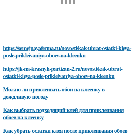
https://semejnayaferma.ru/novosti/kak-ubrat-ostatki-kleya-
posle-prikleivaniya-oboev-na-kleenku
https://jk-na-krasnyh-partizan-2.ru/novosti/kak-ubrat-
ostatki-kleya-posle-prikleivaniya-oboev-na-kleenku
Можно ли приклеивать обои на клеенку в
дождливую погоду
Как выбрать подходящий клей для приклеивания
обоев на клеенку
Как убрать остатки клея после приклеивания обоев