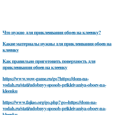
Что нужно для приклеивания обоев на клеенку?
Какие материалы нужны для приклеивания обоев на
клеенку
Как правильно приготовить поверхность для
приклеивания обоев на клеенку
https://www.wow-game.ru/go?https://dom-na-
vodah.ru/stati/udobnyy-sposob-prikleivaniya-oboev-na-
kleenku
https://www.fajiao.org/go.php?go=https://dom-na-
vodah.ru/stati/udobnyy-sposob-prikleivaniya-oboev-na-
kleenku