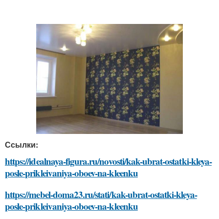
Ссылки:
https://idealnaya-figura.ru/novosti/kak-ubrat-ostatki-kleya-
posle-prikleivaniya-oboev-na-kleenku
https://mebel-doma23.ru/stati/kak-ubrat-ostatki-kleya-
posle-prikleivaniya-oboev-na-kleenku