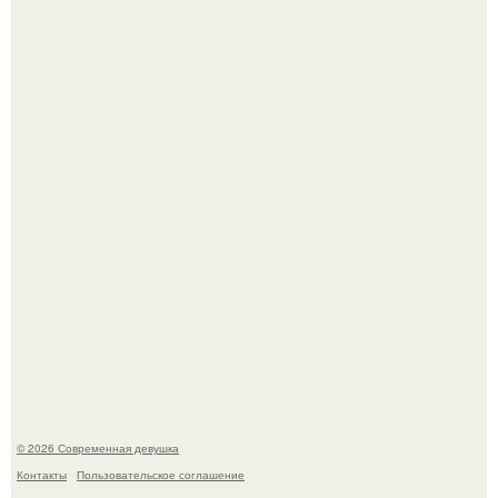
Большинство замечало, что после оргазма мужчина
часто почти сразу теряет возбуждение, тогда как
женщина может дольше сохранять возбуждение.
Бывшая актриса для самых взрослых амаранта Хэнк
стала сенатором в Колумбии.
© 2026 Современная девушка
Контакты
Пользовательское соглашение