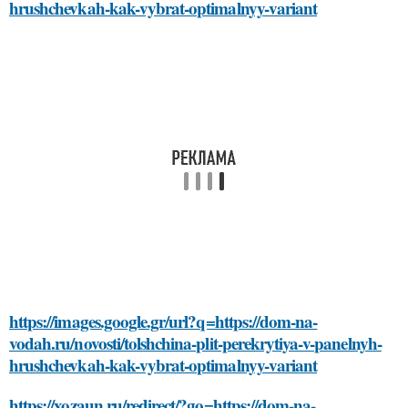
hrushchevkah-kak-vybrat-optimalnyy-variant
https://images.google.gr/url?q=https://dom-na-
vodah.ru/novosti/tolshchina-plit-perekrytiya-v-panelnyh-
hrushchevkah-kak-vybrat-optimalnyy-variant
https://xozaun.ru/redirect/?go=https://dom-na-