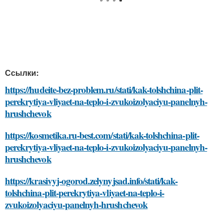
Ссылки:
https://hudeite-bez-problem.ru/stati/kak-tolshchina-plit-
perekrytiya-vliyaet-na-teplo-i-zvukoizolyaciyu-panelnyh-
hrushchevok
https://kosmetika.ru-best.com/stati/kak-tolshchina-plit-
perekrytiya-vliyaet-na-teplo-i-zvukoizolyaciyu-panelnyh-
hrushchevok
https://krasivyj-ogorod.zelynyjsad.info/stati/kak-
tolshchina-plit-perekrytiya-vliyaet-na-teplo-i-
zvukoizolyaciyu-panelnyh-hrushchevok