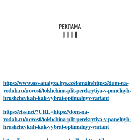
https://www.seo-analyza.hys.cz/domain/https://dom-na-
vodah.ru/novosti/tolshchina-plit-perekrytiya-v-panelnyh-
hrushchevkah-kak-vybrat-optimalnyy-variant
https://etss.net/?URL=https://dom-na-
vodah.ru/novosti/tolshchina-plit-perekrytiya-v-panelnyh-
hrushchevkah-kak-vybrat-optimalnyy-variant