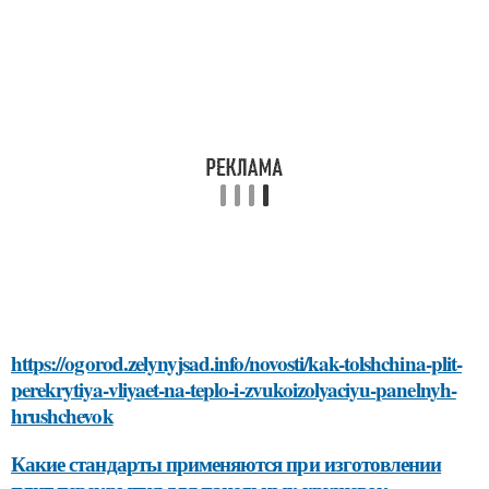
https://ogorod.zelynyjsad.info/novosti/kak-tolshchina-plit-
perekrytiya-vliyaet-na-teplo-i-zvukoizolyaciyu-panelnyh-
hrushchevok
Какие стандарты применяются при изготовлении