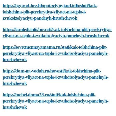
https://ogorod-bez-hlopot.zelynyjsad.info/stati/kak-
tolshchina-plit-perekrytiya-vliyaet-na-teplo-i-
zvukoizolyaciyu-panelnyh-hrushchevok
https://iamledi.info/novosti/kak-tolshchina-plit-perekrytiya-
vliyaet-na-teplo-i-zvukoizolyaciyu-panelnyh-hrushchevok
https://sovremennayamama.ru/stati/kak-tolshchina-plit-
perekrytiya-vliyaet-na-teplo-i-zvukoizolyaciyu-panelnyh-
hrushchevok
https://dom-na-vodah.ru/novosti/kak-tolshchina-plit-
perekrytiya-vliyaet-na-teplo-i-zvukoizolyaciyu-panelnyh-
hrushchevok
https://mebel-doma23.ru/stati/kak-tolshchina-plit-
perekrytiya-vliyaet-na-teplo-i-zvukoizolyaciyu-panelnyh-
hrushchevok