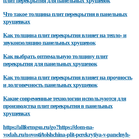
плит перекрытия для панельных хрущевок
Что такое толщина плит перекрытия в панельных
хрущевках
Как толщина плит перекрытия влияет на тепло- и
звукоизоляцию панельных хрущевок
Как выбрать оптимальную толщину плит
перекрытия для панельных хрущевок
Как толщина плит перекрытия влияет на прочность
и долговечность панельных хрущевок
Какие современные технологии используются для
производства плит перекрытия в панельных
хрущевках
https://allformgsu.ru/go?https://dom-na-
vodah.ru/novosti/tolshchina-plit-perekrytiya-v-panelnyh-