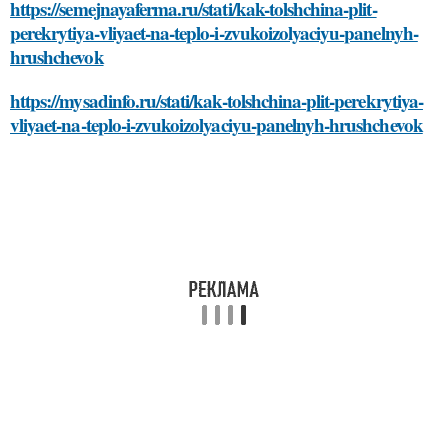
https://semejnayaferma.ru/stati/kak-tolshchina-plit-
perekrytiya-vliyaet-na-teplo-i-zvukoizolyaciyu-panelnyh-
hrushchevok
https://mysadinfo.ru/stati/kak-tolshchina-plit-perekrytiya-
vliyaet-na-teplo-i-zvukoizolyaciyu-panelnyh-hrushchevok