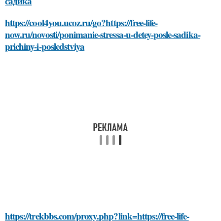
садика
https://cool4you.ucoz.ru/go?https://free-life-
now.ru/novosti/ponimanie-stressa-u-detey-posle-sadika-
prichiny-i-posledstviya
https://trekbbs.com/proxy.php?link=https://free-life-