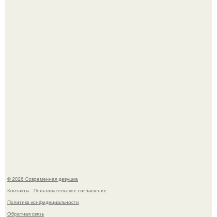
Кристина асмус опубликовала пляжные фото с 12-
летней дочерью от Гарика Харламова.
Спустя годы актеры хоррора "Тело Дженнифер" сильно
изменились, пройдя путь от подростковых кумиров до
мировых звезд.
© 2026 Современная девушка
Контакты
Пользовательское соглашение
Политика конфидециальности
Обратная связь